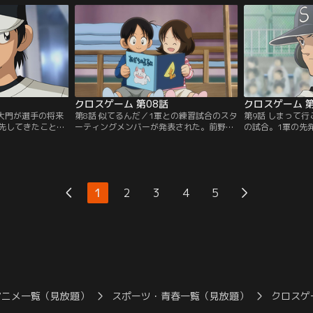
は草野球でピッチ
は、巻原たちに取り入ろうと、ゴマすりに
動体視力の優れた
とに。勝負に勝っ
奔走するのだった。光と中西は、小学生の
だった。青葉は、
野球のセンスを認
ときの友人と久しぶりに草野球をすること
と、わき目もふら
ンダイチャンネ
に…。【提供：バンダイチャンネル】
供：バンダイチャ
クロスゲーム 第08話
クロスゲーム 第
／大門が選手の将来
第8話 似てるんだ／1軍との練習試合のスタ
第9話 しまって
先してきたことを
ーティングメンバーが発表された。前野監
の試合。1軍の先
い放つ赤石。中等
督、赤石は光に期待する。そして、その他
年生は力んで三者
青葉のピッチング
のメンバーも光に期待を寄せるようになっ
光がマウンドにあ
グピッチャーとし
ていく。1軍の実力、周りからの期待にプ
参考に1、2番を
る。青葉が酷使さ
レッシャーを感じた光は、青葉に会いにい
石がそれぞれホー
軍の練習場に向か
く。光の投球を受け、意見を求められた青
組が3点を先制す
1
2
3
4
5
大門に事実上の宣
葉は、「まぁまぁ」と答えるのだった…。
挑んだ光は東にホ
：バンダイチャン
【提供：バンダイチャンネル】
うが…。【提供：
アニメ一覧（見放題）
スポーツ・青春一覧（見放題）
クロスゲ