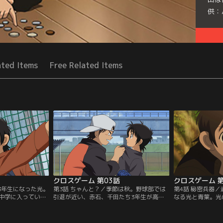
供：
Seri
ated Items
Free Related Items
クロスゲーム 第03話
クロスゲーム 第
3年生になった光。
第3話 ちゃんと？／季節は秋。野球部では
第4話 秘密兵器
中学に入ってい
引退が近い、赤石、千田たち3年生が高等
なる光と青葉。光
がら男子顔負けの
部の野球部を気にし始めていた。高等部の
青葉は他の車両に
する青葉と、キャ
野球部は、巻原たちが牛耳っており、悪い
人とお喋りをして
っ張る赤石がい
噂ばかりが流れている。お調子者の千田
めていた窓外に強