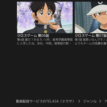
は、光と夏祭りに行く約束をして、キャン
た。そんな中、光と中西
プに出かける。数日後、光が何気なくつけ
ャーの青葉と対決するこ
た高校野球に流れてくるニュース。光は耳
た青葉ではあるが、光の
を疑うが…。【提供：バンダイチャンネ
め始めて…。【提供：バ
ル】
ル】
クロスゲーム 第06話
クロスゲーム 第07話
第6話 誰だ？おまえ／4月、星秀学園高等部
第7話 面食いなんです
に入学した光、赤石、中西。高等部の野球
よりもチームの成績を優
部では、新監督大門の方針で、野球留学生
聞き、追い出そう、と言
とテストに合格した者のみが1軍、それ以
部に視察にきた大門は、
外を2軍として別けられていた。2軍は部室
に目を付け、バッティン
がなく、プレハブを拠点としているので、
て1軍の練習に連れてく
「プレハブ組」と呼ばれていた。光、赤
れていることを聞き、1
石、中西の三人はプレハブ組に所属するこ
った光、赤石、中西は、
とになり…。【提供：バンダイチャンネ
戦布告をして…。【提供
ル】
ネル】
動画配信サービスのTELASA（テラサ）
ジャンル