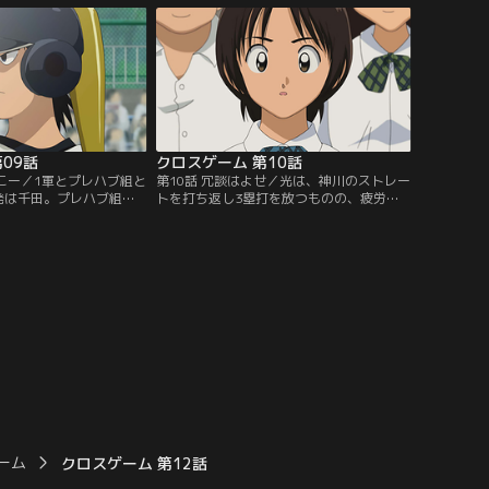
青葉だけが気づいたよう
を続けていた。一方、紅葉にお粥を作ろう
強盗の人影を見た場所へ
と、慣れない家事をする青葉。うまく作れ
ずに駆け出すが…。【提
ずに悩んでいると、光が買物袋をさげてや
ンネル】
ってきて…。【提供：バンダイチャンネ
ル】
09話
クロスゲーム 第10話
行こー／1軍とプレハブ組と
第10話 冗談はよせ／光は、神川のストレー
発は千田。プレハブ組の3
トを打ち返し3塁打を放つものの、疲労の
凡退に倒れる。1回裏、
色が濃くなる。4回表は東の打順から。2打
がる。光は青葉のメモを
席連続でホームランを浴び、1軍に逆転さ
打ち取る。2回表、光、赤
れる光。神川の投球にプレハブ組は簡単に
ムランを打ち、プレハブ
打ち取られ、光は休む時間が取れない。疲
る。2回裏、真っ向勝負を
労がピークに達し投球が乱れ始めた光は、
ームランを打たれてしま
コントロールを捨ててスピードに専念し
バンダイチャンネル】
て…。【提供：バンダイチャンネル】
ーム
クロスゲーム 第12話