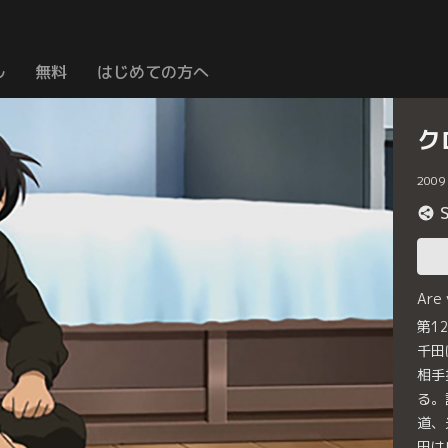
ル
無料
はじめての方へ
ク
2009
Are
第1
千田
相手
る。
道、
田は