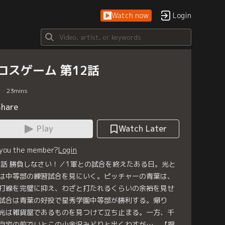
Watch now
Login
ロスゲーム 第12話
23
mins
Share
Play
Watch Later
 you the member?
Login
2話 勝負しなさい！／1軍との試合を終えたある日。光と
は中等部の練習試合を見にいく。ピッチャーの青葉は、
打線を完璧に抑え、わざと打たれるくらいの余裕を見せ
試合は青葉の好投で星秀学園中等部が勝利する。帰り
光は雑貨屋であるものを見つけて立ち止まる。一方、千
自宅の前でいとこの小金沢みどりと出くわすが…。【提