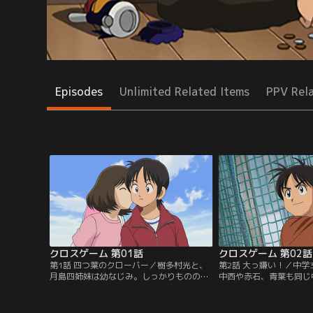
Episodes
Unlimited Related Items
PPV Rel
クロスゲーム 第01話
クロスゲーム 第02話
第1話 四つ葉のクローバー／樹多村光と、
第2話 大っ嫌い！／中学
月島四姉妹は幼なじみ。しっかりものの長
中西や赤石、青葉も同じ
女、一葉。明るく素直な次女、若葉。ちょ
た。野球部には、女子な
っぴり無愛想な三女、青葉。元気いっぱい
実力でエースとして活躍
の四女、紅葉。そんな夏のある日。若葉
プテンとなりチームを引