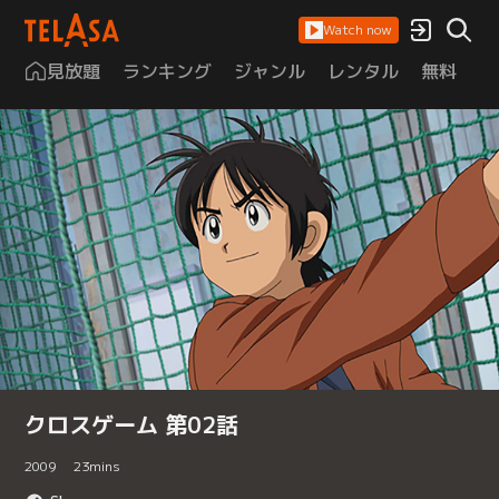
Watch now
見放題
ランキング
ジャンル
レンタル
無料
は
クロスゲーム 第02話
2009
23
mins