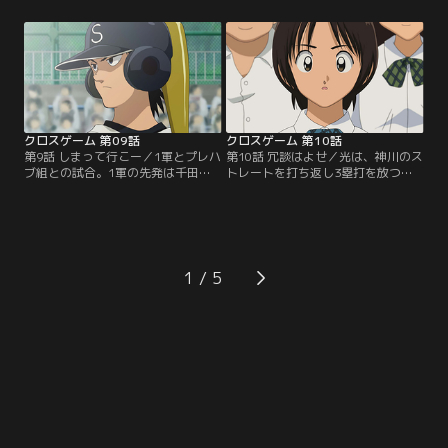
大門は、青葉のピッチングに目を付
に期待を寄せるようになっていく。
け、バッティングピッチャーとして
1軍の実力、周りからの期待にプレ
1軍の練習に連れてくる。青葉が酷
ッシャーを感じた光は、青葉に会い
使されていることを聞き、1軍の練
にいく。光の投球を受け、意見を求
習場に向かった光、赤石、中西は、
められた青葉は、「まぁまぁ」と答
大門に事実上の宣戦布告をして…。
えるのだった…。【提供：バンダイ
【提供：バンダイチャンネル】
チャンネル】
クロスゲーム 第09話
クロスゲーム 第10話
第9話 しまって行こー／1軍とプレハ
第10話 冗談はよせ／光は、神川のス
ブ組との試合。1軍の先発は千田。
トレートを打ち返し3塁打を放つも
プレハブ組の3年生は力んで三者凡
のの、疲労の色が濃くなる。4回表
退に倒れる。1回裏、光がマウンド
は東の打順から。2打席連続でホー
にあがる。光は青葉のメモを参考に
ムランを浴び、1軍に逆転される
1、2番を打ち取る。2回表、光、赤
光。神川の投球にプレハブ組は簡単
石がそれぞれホームランを打ち、プ
に打ち取られ、光は休む時間が取れ
レハブ組が3点を先制する。2回裏、
ない。疲労がピークに達し投球が乱
1
真っ向勝負を挑んだ光は東にホーム
れ始めた光は、コントロールを捨て
ランを打たれてしまうが…。【提
てスピードに専念して…。【提供：
供：バンダイチャンネル】
バンダイチャンネル】