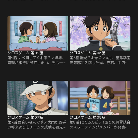
3年生が高等部の野球部を気にし始
けたとたん、青葉は他の車両に移っ
めていた。高等部の野球部は、巻原
てしまう。車中、友人とお喋りをし
たちが牛耳っており、悪い噂ばかり
ていた青葉は、何気なく眺めていた
が流れている。お調子者の千田は、
窓外に強盗らしき姿を見つける。動
巻原たちに取り入ろうと、ゴマすり
体視力の優れた青葉だけが気づいた
に奔走するのだった。光と中西は、
ようだった。青葉は、強盗の人影を
小学生のときの友人と久しぶりに草
見た場所へと、わき目もふらずに駆
野球をすることに…。【提供：バン
け出すが…。【提供：バンダイチャ
ダイチャンネル】
ンネル】
クロスゲーム 第05話
クロスゲーム 第06話
第5話 ナベ貸してくれる？／年末、
第6話 誰だ？おまえ／4月、星秀学園
両親が旅行に出てしまい、光は一人
高等部に入学した光、赤石、中西。
家で過ごすことに。月島家では、病
高等部の野球部では、新監督大門の
気の紅葉と看病をする青葉を残し、
方針で、野球留学生とテストに合格
清次と一葉は田舎に帰る。大晦日で
した者のみが1軍、それ以外を2軍と
も光、赤石、中西はトレーニングを
して別けられていた。2軍は部室が
続けていた。一方、紅葉にお粥を作
なく、プレハブを拠点としているの
ろうと、慣れない家事をする青葉。
で、「プレハブ組」と呼ばれてい
うまく作れずに悩んでいると、光が
た。光、赤石、中西の三人はプレハ
買物袋をさげてやってきて…。【提
ブ組に所属することになり…。【提
供：バンダイチャンネル】
供：バンダイチャンネル】
クロスゲーム 第07話
クロスゲーム 第08話
第7話 面食いなんです／大門が選手
第8話 似てるんだ／1軍との練習試合
の将来よりもチームの成績を優先し
のスターティングメンバーが発表さ
てきたことを聞き、追い出そう、と
れた。前野監督、赤石は光に期待す
言い放つ赤石。中等部に視察にきた
る。そして、その他のメンバーも光