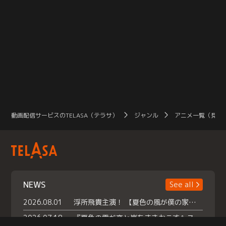
動画配信サービスのTELASA（テラサ）
ジャンル
アニメ一覧（見放
NEWS
See all
2026.08.01
浮所飛貴主演！ 【夏色の風が僕の家にやってきた】 本日よりテラサで独占配信スタート！
2026.07.18
『夏色の雲が恋と嵐をまきおこす』スペシャルメイキング 【Part1】2026年７月18日（土）23時30分～配信スタート！話題のシーンの裏側を大公開！豪華キャスト大集合！ 『武宮家 真夏の家族会議』開催！