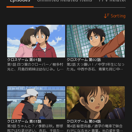
Sorting
クロスゲーム 第01話
クロスゲーム 第02話
第1話 四つ葉のクローバー／樹多村
第2話 大っ嫌い！／中学3年生になっ
光と、月島四姉妹は幼なじみ。しっ
た光。中西や赤石、青葉も同じ中学
かりものの長女、一葉。明るく素直
に入っていた。野球部には、女子な
な次女、若葉。ちょっぴり無愛想な
がら男子顔負けの実力でエースとし
三女、青葉。元気いっぱいの四女、
て活躍する青葉と、キャプテンとな
紅葉。そんな夏のある日。若葉は、
りチームを引っ張る赤石がいた。そ
光と夏祭りに行く約束をして、キャ
んな中、光と中西は草野球でピッチ
ンプに出かける。数日後、光が何気
ャーの青葉と対決することに。勝負
なくつけた高校野球に流れてくるニ
に勝った青葉ではあるが、光の野球
ュース。光は耳を疑うが…。【提
のセンスを認め始めて…。【提供：
供：バンダイチャンネル】
バンダイチャンネル】
クロスゲーム 第03話
クロスゲーム 第04話
第3話 ちゃんと？／季節は秋。野球
第4話 秘密兵器／通学の電車で鉢合
部では引退が近い、赤石、千田たち
わせになる光と青葉。光の姿を見つ