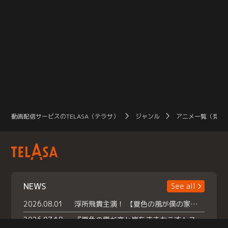
動画配信サービスのTELASA（テラサ）
ジャンル
アニメ一覧（見放
NEWS
See all
2026.08.01
浮所飛貴主演！ 【夏色の風が僕の家にやってきた】 本日よりテラサで独占配信スタート！
2026.07.18
『夏色の雲が恋と嵐をまきおこす』スペシャルメイキング 【Part1】2026年７月18日（土）23時30分～配信スタート！話題のシーンの裏側を大公開！豪華キャスト大集合！ 『武宮家 真夏の家族会議』開催！