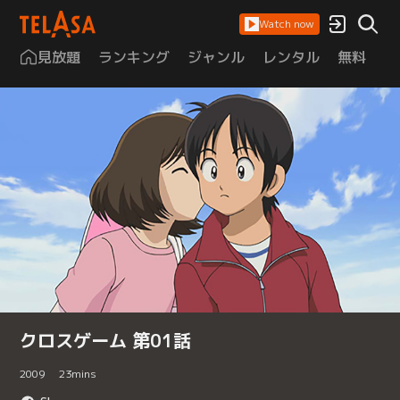
Watch now
見放題
ランキング
ジャンル
レンタル
無料
は
クロスゲーム 第01話
2009
23
mins