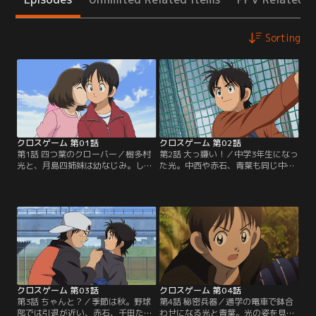
Sorting
クロスゲーム 第01話
クロスゲーム 第02話
第1話 四つ葉のクローバー／樹多村
第2話 大っ嫌い！／中学3年生になっ
光と、月島四姉妹は幼なじみ。しっ
た光。中西や赤石、青葉も同じ中学
かりものの長女、一葉。明るく素直
に入っていた。野球部には、女子な
な次女、若葉。ちょっぴり無愛想な
がら男子顔負けの実力でエースとし
三女、青葉。元気いっぱいの四女、
て活躍する青葉と、キャプテンとな
紅葉。そんな夏のある日。若葉は、
りチームを引っ張る赤石がいた。そ
光と夏祭りに行く約束をして、キャ
んな中、光と中西は草野球でピッチ
ンプに出かける。数日後、光が何気
ャーの青葉と対決することに。勝負
なくつけた高校野球に流れてくるニ
に勝った青葉ではあるが、光の野球
ュース。光は耳を疑うが…。【提
のセンスを認め始めて…。【提供：
供：バンダイチャンネル】
バンダイチャンネル】
クロスゲーム 第03話
クロスゲーム 第04話
第3話 ちゃんと？／季節は秋。野球
第4話 秘密兵器／通学の電車で鉢合
部では引退が近い、赤石、千田たち
わせになる光と青葉。光の姿を見つ