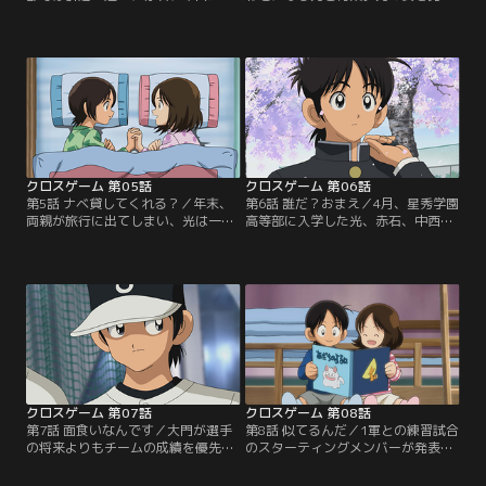
3年生が高等部の野球部を気にし始
けたとたん、青葉は他の車両に移っ
めていた。高等部の野球部は、巻原
てしまう。車中、友人とお喋りをし
たちが牛耳っており、悪い噂ばかり
ていた青葉は、何気なく眺めていた
が流れている。お調子者の千田は、
窓外に強盗らしき姿を見つける。動
巻原たちに取り入ろうと、ゴマすり
体視力の優れた青葉だけが気づいた
に奔走するのだった。光と中西は、
ようだった。青葉は、強盗の人影を
小学生のときの友人と久しぶりに草
見た場所へと、わき目もふらずに駆
野球をすることに…。【提供：バン
け出すが…。【提供：バンダイチャ
ダイチャンネル】
ンネル】
クロスゲーム 第05話
クロスゲーム 第06話
第5話 ナベ貸してくれる？／年末、
第6話 誰だ？おまえ／4月、星秀学園
両親が旅行に出てしまい、光は一人
高等部に入学した光、赤石、中西。
家で過ごすことに。月島家では、病
高等部の野球部では、新監督大門の
気の紅葉と看病をする青葉を残し、
方針で、野球留学生とテストに合格
清次と一葉は田舎に帰る。大晦日で
した者のみが1軍、それ以外を2軍と
も光、赤石、中西はトレーニングを
して別けられていた。2軍は部室が
続けていた。一方、紅葉にお粥を作
なく、プレハブを拠点としているの
ろうと、慣れない家事をする青葉。
で、「プレハブ組」と呼ばれてい
うまく作れずに悩んでいると、光が
た。光、赤石、中西の三人はプレハ
買物袋をさげてやってきて…。【提
ブ組に所属することになり…。【提
供：バンダイチャンネル】
供：バンダイチャンネル】
クロスゲーム 第07話
クロスゲーム 第08話
第7話 面食いなんです／大門が選手
第8話 似てるんだ／1軍との練習試合
の将来よりもチームの成績を優先し
のスターティングメンバーが発表さ
てきたことを聞き、追い出そう、と
れた。前野監督、赤石は光に期待す
言い放つ赤石。中等部に視察にきた
る。そして、その他のメンバーも光