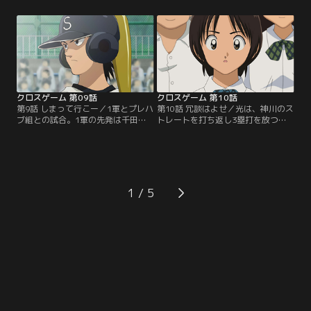
大門は、青葉のピッチングに目を付
に期待を寄せるようになっていく。
け、バッティングピッチャーとして
1軍の実力、周りからの期待にプレ
1軍の練習に連れてくる。青葉が酷
ッシャーを感じた光は、青葉に会い
使されていることを聞き、1軍の練
にいく。光の投球を受け、意見を求
習場に向かった光、赤石、中西は、
められた青葉は、「まぁまぁ」と答
大門に事実上の宣戦布告をして…。
えるのだった…。【提供：バンダイ
【提供：バンダイチャンネル】
チャンネル】
クロスゲーム 第09話
クロスゲーム 第10話
第9話 しまって行こー／1軍とプレハ
第10話 冗談はよせ／光は、神川のス
ブ組との試合。1軍の先発は千田。
トレートを打ち返し3塁打を放つも
プレハブ組の3年生は力んで三者凡
のの、疲労の色が濃くなる。4回表
退に倒れる。1回裏、光がマウンド
は東の打順から。2打席連続でホー
にあがる。光は青葉のメモを参考に
ムランを浴び、1軍に逆転される
1、2番を打ち取る。2回表、光、赤
光。神川の投球にプレハブ組は簡単
石がそれぞれホームランを打ち、プ
に打ち取られ、光は休む時間が取れ
レハブ組が3点を先制する。2回裏、
ない。疲労がピークに達し投球が乱
1
真っ向勝負を挑んだ光は東にホーム
れ始めた光は、コントロールを捨て
ランを打たれてしまうが…。【提
てスピードに専念して…。【提供：
供：バンダイチャンネル】
バンダイチャンネル】