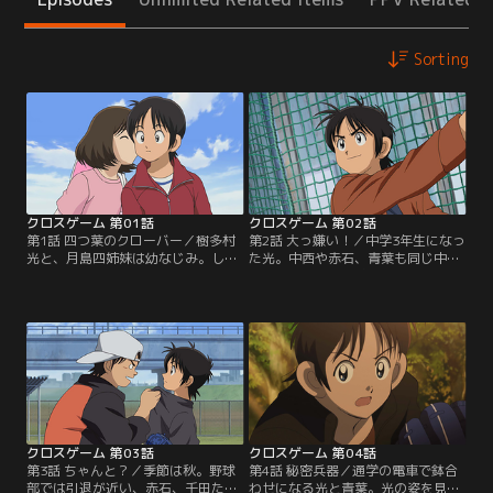
Sorting
クロスゲーム 第01話
クロスゲーム 第02話
第1話 四つ葉のクローバー／樹多村
第2話 大っ嫌い！／中学3年生になっ
光と、月島四姉妹は幼なじみ。しっ
た光。中西や赤石、青葉も同じ中学
かりものの長女、一葉。明るく素直
に入っていた。野球部には、女子な
な次女、若葉。ちょっぴり無愛想な
がら男子顔負けの実力でエースとし
三女、青葉。元気いっぱいの四女、
て活躍する青葉と、キャプテンとな
紅葉。そんな夏のある日。若葉は、
りチームを引っ張る赤石がいた。そ
光と夏祭りに行く約束をして、キャ
んな中、光と中西は草野球でピッチ
ンプに出かける。数日後、光が何気
ャーの青葉と対決することに。勝負
なくつけた高校野球に流れてくるニ
に勝った青葉ではあるが、光の野球
ュース。光は耳を疑うが…。【提
のセンスを認め始めて…。【提供：
供：バンダイチャンネル】
バンダイチャンネル】
クロスゲーム 第03話
クロスゲーム 第04話
第3話 ちゃんと？／季節は秋。野球
第4話 秘密兵器／通学の電車で鉢合
部では引退が近い、赤石、千田たち
わせになる光と青葉。光の姿を見つ