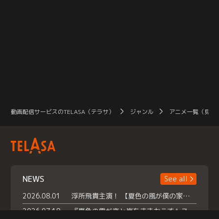
動画配信サービスのTELASA（テラサ）
ジャンル
アニメ一覧（見放
NEWS
See all
2026.08.01
浮所飛貴主演！ 【夏色の風が僕の家にやってきた】 本日よりテラサで独占配信スタート！
2026.07.18
『夏色の雲が恋と嵐をまきおこす』スペシャルメイキング 【Part1】2026年７月18日（土）23時30分～配信スタート！話題のシーンの裏側を大公開！豪華キャスト大集合！ 『武宮家 真夏の家族会議』開催！