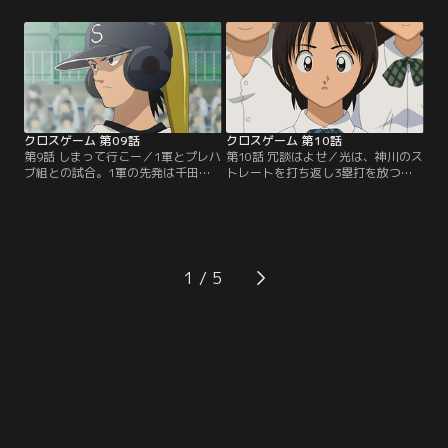
大門は、青葉のピッチングに目を付
に期待を寄せるようになっていく。
け、バッティングピッチャーとして
1軍の実力、周りからの期待にプレ
1軍の練習に連れてくる。青葉が酷
ッシャーを感じた光は、青葉に会い
使されていることを聞き、1軍の練
にいく。光の投球を受け、意見を求
習場に向かった光、赤石、中西は、
められた青葉は、「まぁまぁ」と答
大門に事実上の宣戦布告をして…。
えるのだった…。【提供：バンダイ
【提供：バンダイチャンネル】
チャンネル】
クロスゲーム 第09話
クロスゲーム 第10話
第9話 しまって行こー／1軍とプレハ
第10話 冗談はよせ／光は、神川のス
ブ組との試合。1軍の先発は千田。
トレートを打ち返し3塁打を放つも
プレハブ組の3年生は力んで三者凡
のの、疲労の色が濃くなる。4回表
退に倒れる。1回裏、光がマウンド
は東の打順から。2打席連続でホー
にあがる。光は青葉のメモを参考に
ムランを浴び、1軍に逆転される
1、2番を打ち取る。2回表、光、赤
光。神川の投球にプレハブ組は簡単
石がそれぞれホームランを打ち、プ
に打ち取られ、光は休む時間が取れ
レハブ組が3点を先制する。2回裏、
ない。疲労がピークに達し投球が乱
1
真っ向勝負を挑んだ光は東にホーム
れ始めた光は、コントロールを捨て
ランを打たれてしまうが…。【提
てスピードに専念して…。【提供：
供：バンダイチャンネル】
バンダイチャンネル】