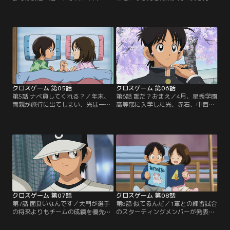
3年生が高等部の野球部を気にし始
けたとたん、青葉は他の車両に移っ
めていた。高等部の野球部は、巻原
てしまう。車中、友人とお喋りをし
たちが牛耳っており、悪い噂ばかり
ていた青葉は、何気なく眺めていた
が流れている。お調子者の千田は、
窓外に強盗らしき姿を見つける。動
巻原たちに取り入ろうと、ゴマすり
体視力の優れた青葉だけが気づいた
に奔走するのだった。光と中西は、
ようだった。青葉は、強盗の人影を
小学生のときの友人と久しぶりに草
見た場所へと、わき目もふらずに駆
野球をすることに…。【提供：バン
け出すが…。【提供：バンダイチャ
ダイチャンネル】
ンネル】
クロスゲーム 第05話
クロスゲーム 第06話
第5話 ナベ貸してくれる？／年末、
第6話 誰だ？おまえ／4月、星秀学園
両親が旅行に出てしまい、光は一人
高等部に入学した光、赤石、中西。
家で過ごすことに。月島家では、病
高等部の野球部では、新監督大門の
気の紅葉と看病をする青葉を残し、
方針で、野球留学生とテストに合格
清次と一葉は田舎に帰る。大晦日で
した者のみが1軍、それ以外を2軍と
も光、赤石、中西はトレーニングを
して別けられていた。2軍は部室が
続けていた。一方、紅葉にお粥を作
なく、プレハブを拠点としているの
ろうと、慣れない家事をする青葉。
で、「プレハブ組」と呼ばれてい
うまく作れずに悩んでいると、光が
た。光、赤石、中西の三人はプレハ
買物袋をさげてやってきて…。【提
ブ組に所属することになり…。【提
供：バンダイチャンネル】
供：バンダイチャンネル】
クロスゲーム 第07話
クロスゲーム 第08話
第7話 面食いなんです／大門が選手
第8話 似てるんだ／1軍との練習試合
の将来よりもチームの成績を優先し
のスターティングメンバーが発表さ
てきたことを聞き、追い出そう、と
れた。前野監督、赤石は光に期待す
言い放つ赤石。中等部に視察にきた
る。そして、その他のメンバーも光