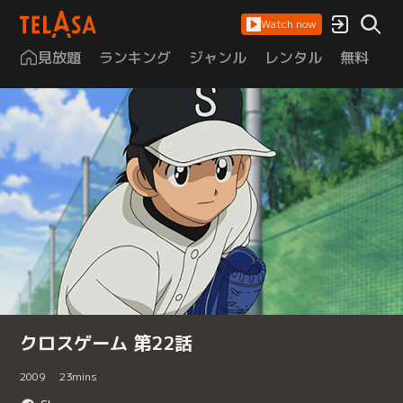
Watch now
見放題
ランキング
ジャンル
レンタル
無料
は
クロスゲーム 第22話
2009
23
mins