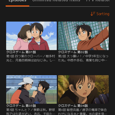
Sorting
クロスゲーム 第01話
クロスゲーム 第02話
第1話 四つ葉のクローバー／樹多村
第2話 大っ嫌い！／中学3年生になっ
光と、月島四姉妹は幼なじみ。しっ
た光。中西や赤石、青葉も同じ中学
かりものの長女、一葉。明るく素直
に入っていた。野球部には、女子な
な次女、若葉。ちょっぴり無愛想な
がら男子顔負けの実力でエースとし
三女、青葉。元気いっぱいの四女、
て活躍する青葉と、キャプテンとな
紅葉。そんな夏のある日。若葉は、
りチームを引っ張る赤石がいた。そ
光と夏祭りに行く約束をして、キャ
んな中、光と中西は草野球でピッチ
ンプに出かける。数日後、光が何気
ャーの青葉と対決することに。勝負
なくつけた高校野球に流れてくるニ
に勝った青葉ではあるが、光の野球
ュース。光は耳を疑うが…。【提
のセンスを認め始めて…。【提供：
供：バンダイチャンネル】
バンダイチャンネル】
クロスゲーム 第03話
クロスゲーム 第04話
第3話 ちゃんと？／季節は秋。野球
第4話 秘密兵器／通学の電車で鉢合
部では引退が近い、赤石、千田たち
わせになる光と青葉。光の姿を見つ