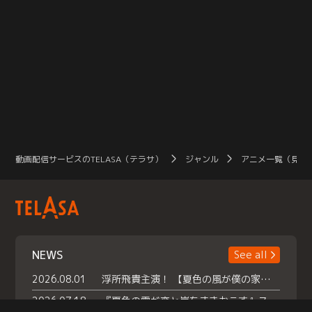
動画配信サービスのTELASA（テラサ）
ジャンル
アニメ一覧（見放
NEWS
See all
2026.08.01
浮所飛貴主演！ 【夏色の風が僕の家にやってきた】 本日よりテラサで独占配信スタート！
2026.07.18
『夏色の雲が恋と嵐をまきおこす』スペシャルメイキング 【Part1】2026年７月18日（土）23時30分～配信スタート！話題のシーンの裏側を大公開！豪華キャスト大集合！ 『武宮家 真夏の家族会議』開催！