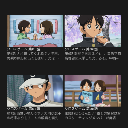
3年生が高等部の野球部を気にし始
けたとたん、青葉は他の車両に移っ
めていた。高等部の野球部は、巻原
てしまう。車中、友人とお喋りをし
たちが牛耳っており、悪い噂ばかり
ていた青葉は、何気なく眺めていた
が流れている。お調子者の千田は、
窓外に強盗らしき姿を見つける。動
巻原たちに取り入ろうと、ゴマすり
体視力の優れた青葉だけが気づいた
に奔走するのだった。光と中西は、
ようだった。青葉は、強盗の人影を
小学生のときの友人と久しぶりに草
見た場所へと、わき目もふらずに駆
野球をすることに…。【提供：バン
け出すが…。【提供：バンダイチャ
ダイチャンネル】
ンネル】
クロスゲーム 第05話
クロスゲーム 第06話
第5話 ナベ貸してくれる？／年末、
第6話 誰だ？おまえ／4月、星秀学園
両親が旅行に出てしまい、光は一人
高等部に入学した光、赤石、中西。
家で過ごすことに。月島家では、病
高等部の野球部では、新監督大門の
気の紅葉と看病をする青葉を残し、
方針で、野球留学生とテストに合格
清次と一葉は田舎に帰る。大晦日で
した者のみが1軍、それ以外を2軍と
も光、赤石、中西はトレーニングを
して別けられていた。2軍は部室が
続けていた。一方、紅葉にお粥を作
なく、プレハブを拠点としているの
ろうと、慣れない家事をする青葉。
で、「プレハブ組」と呼ばれてい
うまく作れずに悩んでいると、光が
た。光、赤石、中西の三人はプレハ
買物袋をさげてやってきて…。【提
ブ組に所属することになり…。【提
供：バンダイチャンネル】
供：バンダイチャンネル】
クロスゲーム 第07話
クロスゲーム 第08話
第7話 面食いなんです／大門が選手
第8話 似てるんだ／1軍との練習試合
の将来よりもチームの成績を優先し
のスターティングメンバーが発表さ
てきたことを聞き、追い出そう、と
れた。前野監督、赤石は光に期待す
言い放つ赤石。中等部に視察にきた
る。そして、その他のメンバーも光