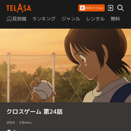
Watch now
見放題
ランキング
ジャンル
レンタル
無料
は
クロスゲーム 第24話
2009
23
mins