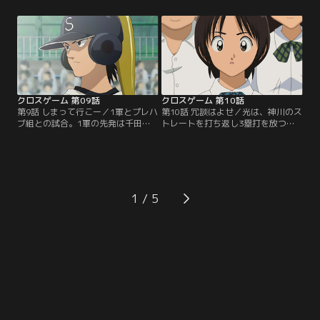
大門は、青葉のピッチングに目を付
に期待を寄せるようになっていく。
け、バッティングピッチャーとして
1軍の実力、周りからの期待にプレ
1軍の練習に連れてくる。青葉が酷
ッシャーを感じた光は、青葉に会い
使されていることを聞き、1軍の練
にいく。光の投球を受け、意見を求
習場に向かった光、赤石、中西は、
められた青葉は、「まぁまぁ」と答
大門に事実上の宣戦布告をして…。
えるのだった…。【提供：バンダイ
【提供：バンダイチャンネル】
チャンネル】
クロスゲーム 第09話
クロスゲーム 第10話
第9話 しまって行こー／1軍とプレハ
第10話 冗談はよせ／光は、神川のス
ブ組との試合。1軍の先発は千田。
トレートを打ち返し3塁打を放つも
プレハブ組の3年生は力んで三者凡
のの、疲労の色が濃くなる。4回表
退に倒れる。1回裏、光がマウンド
は東の打順から。2打席連続でホー
にあがる。光は青葉のメモを参考に
ムランを浴び、1軍に逆転される
1、2番を打ち取る。2回表、光、赤
光。神川の投球にプレハブ組は簡単
石がそれぞれホームランを打ち、プ
に打ち取られ、光は休む時間が取れ
レハブ組が3点を先制する。2回裏、
ない。疲労がピークに達し投球が乱
1
真っ向勝負を挑んだ光は東にホーム
れ始めた光は、コントロールを捨て
ランを打たれてしまうが…。【提
てスピードに専念して…。【提供：
供：バンダイチャンネル】
バンダイチャンネル】