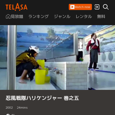
Watch now
見放題
ランキング
ジャンル
レンタル
無料
は
忍風戦隊ハリケンジャー 巻之五
2002
24
mins