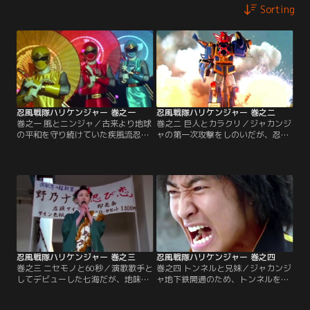
Sorting
忍風戦隊ハリケンジャー 巻之一
忍風戦隊ハリケンジャー 巻之二
巻之一 風とニンジャ／古来より地球
巻之二 巨人とカラクリ／ジャカンジ
の平和を守り続けていた疾風流忍者
ャの第一次攻撃をしのいだが、忍び
の里、忍び谷に、恐怖の忍者集団、
谷が消滅してしまったため、街に降
宇宙忍群ジャカンジャが現れた！こ
り「人を忍び世を忍び」仕事をしな
の大ピンチに、忍者養成学校「忍風
がら待機することとなったハリケン
館」の落ちこぼれ三人組、椎名鷹
ジャー。仕事に精を出す三人だが、
介・野乃七海・尾藤吼太が、疾風流
七海と吼太はハリケンジャイロを外
伝説の後継者となって立ち向かう！
してしまう。そこにジシャックモが
出現！
忍風戦隊ハリケンジャー 巻之三
忍風戦隊ハリケンジャー 巻之四
巻之三 ニセモノと60秒／演歌歌手と
巻之四 トンネルと兄妹／ジャカンジ
してデビューした七海だが、地味な
ャ地下鉄開通のため、トンネルを掘
仕事ばかり。そんな時、テレビ局で
りまくるモグドラゴ。現場を押さえ
性格が激変した人が続出していると
たハリケンジャーだが、吼太が慎重