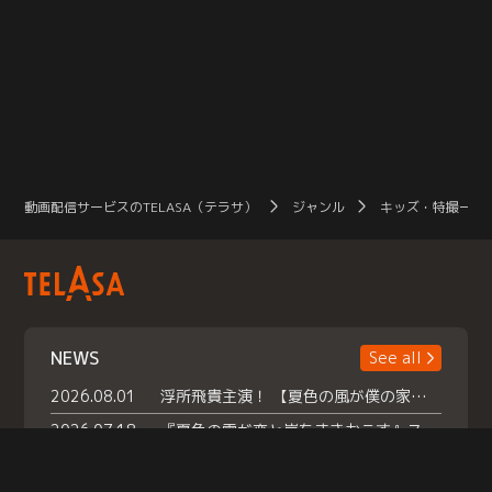
動画配信サービスのTELASA（テラサ）
ジャンル
キッズ・特撮一覧
NEWS
See all
2026.08.01
浮所飛貴主演！ 【夏色の風が僕の家にやってきた】 本日よりテラサで独占配信スタート！
2026.07.18
『夏色の雲が恋と嵐をまきおこす』スペシャルメイキング 【Part1】2026年７月18日（土）23時30分～配信スタート！話題のシーンの裏側を大公開！豪華キャスト大集合！ 『武宮家 真夏の家族会議』開催！
2026.07.15
救命医・遥（今田）の《心揺さぶる過去》や、 麻酔科医・権野（船越英一郎）の《謎多きプライベート》など… 《知られざるエピソード》を独占配信！