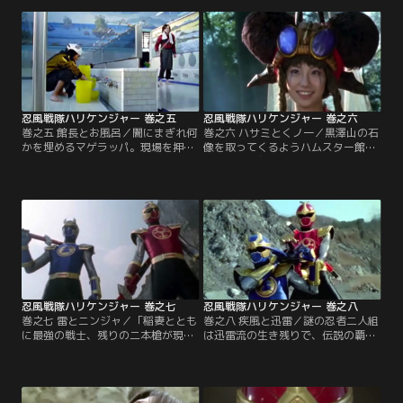
の情報が。ハムスター館長に潜入捜
になりすぎ取り逃がす。二人に責め
査を命じられた3人。潜り込んでみ
られる吼太…。自分が育てられた養
ると、人気絶頂のアイドルグループ
護施設に久々に顔を出す吼太。妹・
のメンバーオーディションの真っ最
鳴子との一年振りの再会だが…。
中で…。
忍風戦隊ハリケンジャー 巻之五
忍風戦隊ハリケンジャー 巻之六
巻之五 館長とお風呂／闇にまぎれ何
巻之六 ハサミとくノ一／黒澤山の石
かを埋めるマゲラッパ。現場を押さ
像を取ってくるようハムスター館長
えたハリケンジャーだが、中忍ハナ
から指令を与えられた七海は肩を落
サッカ道士は逃げる。追いかけよう
とす。その頃、フラビージョとウェ
とする3人に、ハムスター館長から
ンディーヌは、ハリケンブルーを倒
「周りの土を持ってこい」と指令
すためのゲームを思いつく。さらに
が。研究所に戻った3人に、「銭湯
街ではシラーンスが人々の縁を切っ
でバイトしろ」という命令が…。
て回り大混乱。ハリケンジャーの運
命は…。
忍風戦隊ハリケンジャー 巻之七
忍風戦隊ハリケンジャー 巻之八
巻之七 雷とニンジャ／「稲妻ととも
巻之八 疾風と迅雷／謎の忍者二人組
に最強の戦士、残りの二本槍が現れ
は迅雷流の生き残りで、伝説の覇
るらー」とのマンマルバの予言。し
者・ゴウライジャーを名乗った。お
かし他の七本槍は相手にしない。街
ぼろもハムスター館長も「いった
では中忍・フタブタ坊が次元と次
い、なぜ…」と考え込む。一方、ジ
元、空間と空間を繋いで回り大混
ャカンジャも驚きを隠せない。一刻