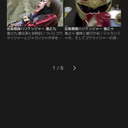
乱。そこに2年生に進級して意気の
も早く地球を腐らせなければとガマ
上がるハリケンジャーが颯爽と参上
ジャクシを出撃させるのだが…。
する。
忍風戦隊ハリケンジャー 巻之九
忍風戦隊ハリケンジャー 巻之十
巻之九 雷兄弟と砂時計／ついにゴウ
巻之十 雷神と滅びの谷／ジャカンジ
ライジャーとジャカンジャが手を結
ャの、そしてゴウライジャーの目的
んだ！「なんで同じ地球人なのにジ
「あれ」とは？3人は封印の洞窟を
ャカンジャの仲間になるんだよ！」
探るべく、迅雷流の本拠地、迅雷の
とおぼろ研究所で鷹介は七海・吼太
谷に潜入することになった。一方、
を問い詰めるが、二人がわかるはず
ジャカンジャもゴウライジャーの情
がない。そして、鷹介は迅雷の谷に
報を手に入れるべく、サーガインと
ゴウライジャーを探しにいくのだ
フラビージョが迅雷の谷に忍び込ん
1
が…。
だ。