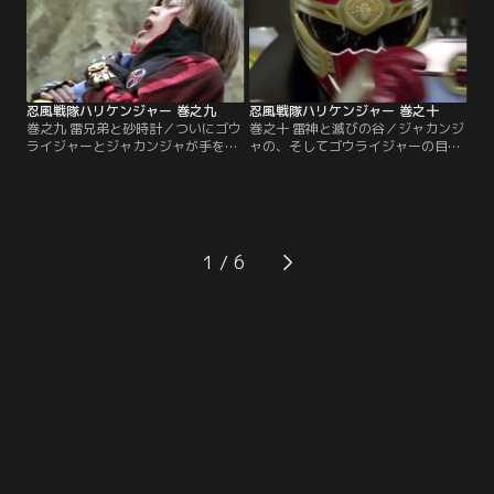
乱。そこに2年生に進級して意気の
も早く地球を腐らせなければとガマ
上がるハリケンジャーが颯爽と参上
ジャクシを出撃させるのだが…。
する。
忍風戦隊ハリケンジャー 巻之九
忍風戦隊ハリケンジャー 巻之十
巻之九 雷兄弟と砂時計／ついにゴウ
巻之十 雷神と滅びの谷／ジャカンジ
ライジャーとジャカンジャが手を結
ャの、そしてゴウライジャーの目的
んだ！「なんで同じ地球人なのにジ
「あれ」とは？3人は封印の洞窟を
ャカンジャの仲間になるんだよ！」
探るべく、迅雷流の本拠地、迅雷の
とおぼろ研究所で鷹介は七海・吼太
谷に潜入することになった。一方、
を問い詰めるが、二人がわかるはず
ジャカンジャもゴウライジャーの情
がない。そして、鷹介は迅雷の谷に
報を手に入れるべく、サーガインと
ゴウライジャーを探しにいくのだ
フラビージョが迅雷の谷に忍び込ん
1
が…。
だ。