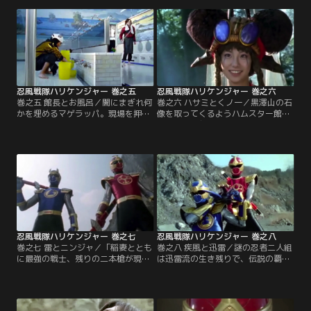
の情報が。ハムスター館長に潜入捜
になりすぎ取り逃がす。二人に責め
査を命じられた3人。潜り込んでみ
られる吼太…。自分が育てられた養
ると、人気絶頂のアイドルグループ
護施設に久々に顔を出す吼太。妹・
のメンバーオーディションの真っ最
鳴子との一年振りの再会だが…。
中で…。
忍風戦隊ハリケンジャー 巻之五
忍風戦隊ハリケンジャー 巻之六
巻之五 館長とお風呂／闇にまぎれ何
巻之六 ハサミとくノ一／黒澤山の石
かを埋めるマゲラッパ。現場を押さ
像を取ってくるようハムスター館長
えたハリケンジャーだが、中忍ハナ
から指令を与えられた七海は肩を落
サッカ道士は逃げる。追いかけよう
とす。その頃、フラビージョとウェ
とする3人に、ハムスター館長から
ンディーヌは、ハリケンブルーを倒
「周りの土を持ってこい」と指令
すためのゲームを思いつく。さらに
が。研究所に戻った3人に、「銭湯
街ではシラーンスが人々の縁を切っ
でバイトしろ」という命令が…。
て回り大混乱。ハリケンジャーの運
命は…。
忍風戦隊ハリケンジャー 巻之七
忍風戦隊ハリケンジャー 巻之八
巻之七 雷とニンジャ／「稲妻ととも
巻之八 疾風と迅雷／謎の忍者二人組
に最強の戦士、残りの二本槍が現れ
は迅雷流の生き残りで、伝説の覇
るらー」とのマンマルバの予言。し
者・ゴウライジャーを名乗った。お
かし他の七本槍は相手にしない。街
ぼろもハムスター館長も「いった
では中忍・フタブタ坊が次元と次
い、なぜ…」と考え込む。一方、ジ
元、空間と空間を繋いで回り大混
ャカンジャも驚きを隠せない。一刻