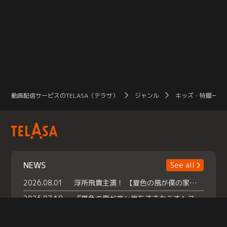
動画配信サービスのTELASA（テラサ）
ジャンル
キッズ・特撮一覧
NEWS
See all
2026.08.01
浮所飛貴主演！ 【夏色の風が僕の家にやってきた】 本日よりテラサで独占配信スタート！
2026.07.18
『夏色の雲が恋と嵐をまきおこす』スペシャルメイキング 【Part1】2026年７月18日（土）23時30分～配信スタート！話題のシーンの裏側を大公開！豪華キャスト大集合！ 『武宮家 真夏の家族会議』開催！
2026.07.15
救命医・遥（今田）の《心揺さぶる過去》や、 麻酔科医・権野（船越英一郎）の《謎多きプライベート》など… 《知られざるエピソード》を独占配信！