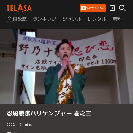
Watch now
見放題
ランキング
ジャンル
レンタル
無料
は
忍風戦隊ハリケンジャー 巻之三
2002
24
mins