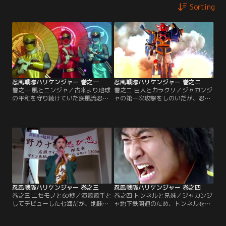
Sorting
忍風戦隊ハリケンジャー 巻之一
忍風戦隊ハリケンジャー 巻之二
巻之一 風とニンジャ／古来より地球
巻之二 巨人とカラクリ／ジャカンジ
の平和を守り続けていた疾風流忍者
ャの第一次攻撃をしのいだが、忍び
の里、忍び谷に、恐怖の忍者集団、
谷が消滅してしまったため、街に降
宇宙忍群ジャカンジャが現れた！こ
り「人を忍び世を忍び」仕事をしな
の大ピンチに、忍者養成学校「忍風
がら待機することとなったハリケン
館」の落ちこぼれ三人組、椎名鷹
ジャー。仕事に精を出す三人だが、
介・野乃七海・尾藤吼太が、疾風流
七海と吼太はハリケンジャイロを外
伝説の後継者となって立ち向かう！
してしまう。そこにジシャックモが
出現！
忍風戦隊ハリケンジャー 巻之三
忍風戦隊ハリケンジャー 巻之四
巻之三 ニセモノと60秒／演歌歌手と
巻之四 トンネルと兄妹／ジャカンジ
してデビューした七海だが、地味な
ャ地下鉄開通のため、トンネルを掘
仕事ばかり。そんな時、テレビ局で
りまくるモグドラゴ。現場を押さえ
性格が激変した人が続出していると
たハリケンジャーだが、吼太が慎重