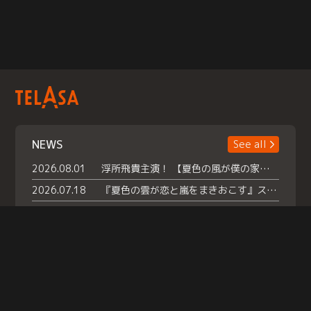
NEWS
See all
2026.08.01
浮所飛貴主演！ 【夏色の風が僕の家にやってきた】 本日よりテラサで独占配信スタート！
2026.07.18
『夏色の雲が恋と嵐をまきおこす』スペシャルメイキング 【Part1】2026年７月18日（土）23時30分～配信スタート！話題のシーンの裏側を大公開！豪華キャスト大集合！ 『武宮家 真夏の家族会議』開催！
2026.07.15
救命医・遥（今田）の《心揺さぶる過去》や、 麻酔科医・権野（船越英一郎）の《謎多きプライベート》など… 《知られざるエピソード》を独占配信！