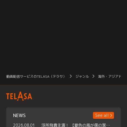
動画配信サービスのTELASA（テラサ）
ジャンル
海外・アジアドラ
NEWS
See all
2026.08.01
浮所飛貴主演！ 【夏色の風が僕の家にやってきた】 本日よりテラサで独占配信スタート！