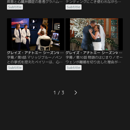
疾患と心臓弁膜症の患者グラハムに
テンディングにこき使われながら
理想的な肝臓が見つかり、移植を受
も、少しずつ成長するインターンた
Subtitle
Subtitle
けることが決まった。長年グラハム
ちの新たな1日がはじまった。ステ
を担当してきたベイリーは、クリス
ファニーとリアは、クリスティーナ
ティーナたちと共に、万全を期して
の下で心臓移植待ちの2組の新生児
肝臓移植と弁置換の同時オペに挑
を担当する。クリスティーナに気に
む。ところが新たな肝臓は適合せ
入られていると自負するステファニ
ず、余命が僅かだと知ったグラハム
ーに負けないようリアも意地を見
は、フランクと残された時間を添い
せ、過剰にライバル心を燃やす2
遂げたいと申し出る。
人。ところが…。
グレイズ・アナトミー シーズン9 第09話／字幕
グレイズ・アナトミー シーズン9 第10話／字幕
字幕／第9話 マリッジブルー／ベン
字幕／第10話 物語のはじまり／オー
との挙式を控えたベイリーは、心の
ウェンが離婚を切り出した理由が、
奥で二度目の結婚に不安を抱きなが
訴訟のためだったと知ったクリステ
Subtitle
Subtitle
ら、仕事に没頭することでそれを忘
ィーナは、本当は自分もやり直した
れようとする。そんなベイリーを見
かったと素直に告白し、2人はベイ
かねたカリーは、軽い気持ちで「迷
リーの結婚式へは行かずに愛を確か
うなら逃げればいい」とアドバイス
め合う。だが、結婚はお互いを傷つ
してしまう。花嫁に対する皆からの
けるだけだと実感する2人は、驚く
1
祝福さえ素直に受け取れないベイリ
べき決断をする。一方カリーは、ベ
ーは、式場まで自分の車を運転して
イリーが来ないのは、自分のせいだ
いくと主張し周囲を困らせる。
と自己嫌悪に陥る。