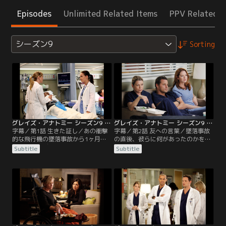
Episodes
Unlimited Related Items
PPV Related I
シーズン9
Sorting
グレイズ・アナトミー シーズン9 第01話／字幕
グレイズ・アナトミー シーズン9 第02話／字幕
字幕／第1話 生きた証し／あの衝撃
字幕／第2話 友への言葉／墜落事故
的な飛行機の墜落事故から1ヶ月。
の直後、彼らに何があったのかを、
今やアテンディングとしてインター
フラッシュバックで描く衝撃のエピ
Subtitle
Subtitle
ンを指導する立場となったメレディ
ソード。仲間を救うために4日間不
スは、“メドゥーサ”というあだ名で
眠不休で頑張り続けたクリスティー
呼ばれるほど恐れられる存在とな
ナは、その壮絶な体験から強いショ
る。親友のクリスティーナはミネソ
ック症状に陥り、一言も言葉を発さ
タ州のメイヨー・クリニックに移
なくなる。このままでは精神科に移
り、アレックスもホプキンス行きが
されてしまうため、メレディスたち
決まって、メレディスは1人残され
は懸命にクリスティーナに呼びかけ
る孤独を味わう。
るが…。