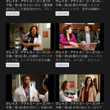
グレイズ・アナトミー シーズン9 第03話／字幕
グレイズ・アナトミー シーズン9 第04話／字幕
字幕／第3話 見えない日々／墜落事
字幕／第4話 裸の外科医／メイヨ
故を起こした航空会社から、デレク
ー・クリニックで、苦手な高齢の医
たちへ莫大な和解金が提示された。
師トーマスと組まされることになっ
Subtitle
Subtitle
条件は、全員一致で和解案を受け入
たクリスティーナ。だがオペで彼の
れ、航空会社側に一切の要求をしな
見事な手技に驚かされ、更にトーマ
いこと。皆が前向きに和解案を検討
スも墜落事故の経験者であることが
しはじめる中、決断を迷うデレク
分かり、彼に大きな信頼を寄せはじ
は、改めて事故機の残骸を見に行
める。そんな矢先に、上司のパーカ
き、再発防止のためにも事故原因を
ーがトーマスを引退に追い込もうと
徹底的に追及すべきだという思いを
していることが発覚する。
新たにする。
グレイズ・アナトミー シーズン9 第05話／字幕
グレイズ・アナトミー シーズン9 第06話／字幕
字幕／第5話 美しき運命／クリステ
字幕／第6話 魔女の流儀／トーマス
ィーナは、トーマスから巨大な動脈
が亡くなり、メイヨー・クリニック
瘤の修復と心疾患の治療という2つ
にいる意味が見いだせなくなったク
Subtitle
Subtitle
のオペに誘われて大喜び。最初のオ
リスティーナが、心臓外科のフェロ
ペ中に患者の動脈瘤が破裂するとい
ーとしてシアトルに復帰する。とこ
うハプニングが起きるが、トーマス
ろが新任の心臓外科チーフのラッセ
の追放を目論むパーカーをクリステ
ルは、クリスティーナの腕を買い、
ィーナが説得し、なんとか2つめの
好きにしていいと放任する。トーマ
オペに入る。ところが、今度はオペ
スの教えを胸に、クリスティーナは
中にトーマスが倒れてしまい…。
インターンたちをこき使いながら、
彼らの意欲を駆り立てていく。
グレイズ・アナトミー シーズン9 第07話／字幕
グレイズ・アナトミー シーズン9 第08話／字幕
字幕／第7話 愛を求めて／末期の肝
字幕／第8話 未来の私たち／日々ア