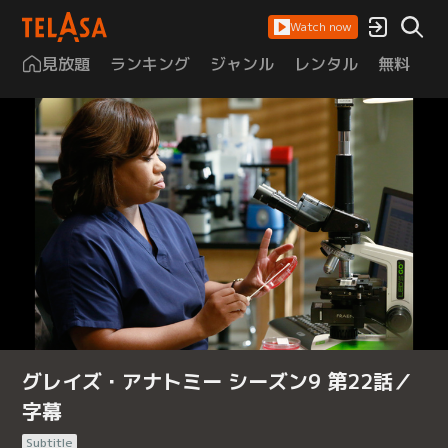
Watch now
見放題
ランキング
ジャンル
レンタル
無料
は
グレイズ・アナトミー シーズン9 第22話／
字幕
Subtitle