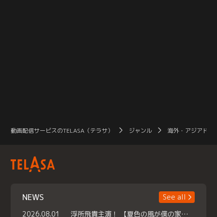
動画配信サービスのTELASA（テラサ）
ジャンル
海外・アジアドラ
NEWS
See all
2026.08.01
浮所飛貴主演！ 【夏色の風が僕の家にやってきた】 本日よりテラサで独占配信スタート！