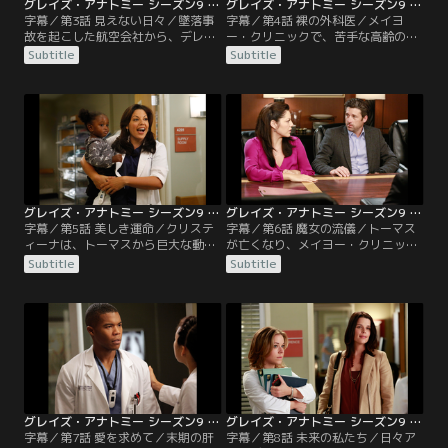
グレイズ・アナトミー シーズン9 第03話／字幕
グレイズ・アナトミー シーズン9 第04話／字幕
字幕／第3話 見えない日々／墜落事
字幕／第4話 裸の外科医／メイヨ
故を起こした航空会社から、デレク
ー・クリニックで、苦手な高齢の医
たちへ莫大な和解金が提示された。
師トーマスと組まされることになっ
Subtitle
Subtitle
条件は、全員一致で和解案を受け入
たクリスティーナ。だがオペで彼の
れ、航空会社側に一切の要求をしな
見事な手技に驚かされ、更にトーマ
いこと。皆が前向きに和解案を検討
スも墜落事故の経験者であることが
しはじめる中、決断を迷うデレク
分かり、彼に大きな信頼を寄せはじ
は、改めて事故機の残骸を見に行
める。そんな矢先に、上司のパーカ
き、再発防止のためにも事故原因を
ーがトーマスを引退に追い込もうと
徹底的に追及すべきだという思いを
していることが発覚する。
新たにする。
グレイズ・アナトミー シーズン9 第05話／字幕
グレイズ・アナトミー シーズン9 第06話／字幕
字幕／第5話 美しき運命／クリステ
字幕／第6話 魔女の流儀／トーマス
ィーナは、トーマスから巨大な動脈
が亡くなり、メイヨー・クリニック
瘤の修復と心疾患の治療という2つ
にいる意味が見いだせなくなったク
Subtitle
Subtitle
のオペに誘われて大喜び。最初のオ
リスティーナが、心臓外科のフェロ
ペ中に患者の動脈瘤が破裂するとい
ーとしてシアトルに復帰する。とこ
うハプニングが起きるが、トーマス
ろが新任の心臓外科チーフのラッセ
の追放を目論むパーカーをクリステ
ルは、クリスティーナの腕を買い、
ィーナが説得し、なんとか2つめの
好きにしていいと放任する。トーマ
オペに入る。ところが、今度はオペ
スの教えを胸に、クリスティーナは
中にトーマスが倒れてしまい…。
インターンたちをこき使いながら、
彼らの意欲を駆り立てていく。
グレイズ・アナトミー シーズン9 第07話／字幕
グレイズ・アナトミー シーズン9 第08話／字幕
字幕／第7話 愛を求めて／末期の肝
字幕／第8話 未来の私たち／日々ア