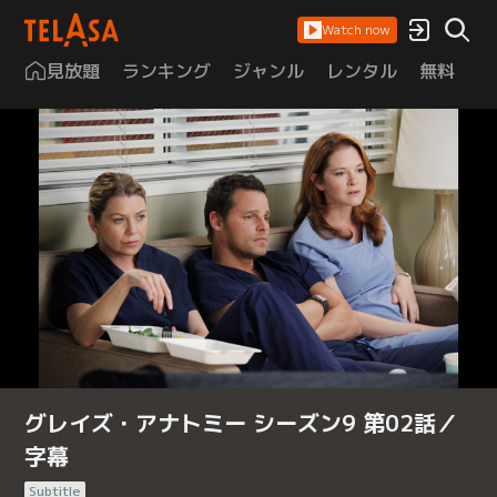
Watch now
見放題
ランキング
ジャンル
レンタル
無料
は
グレイズ・アナトミー シーズン9 第02話／
字幕
Subtitle