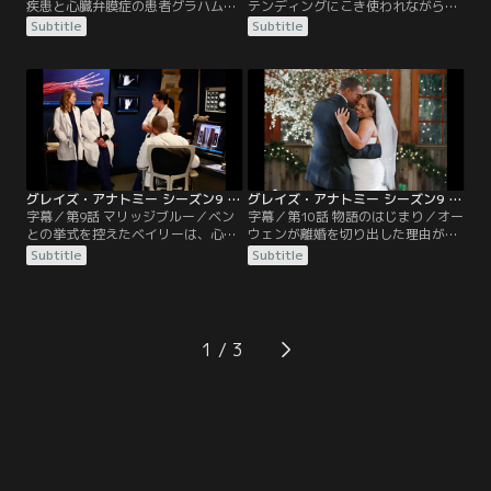
疾患と心臓弁膜症の患者グラハムに
テンディングにこき使われながら
理想的な肝臓が見つかり、移植を受
も、少しずつ成長するインターンた
Subtitle
Subtitle
けることが決まった。長年グラハム
ちの新たな1日がはじまった。ステ
を担当してきたベイリーは、クリス
ファニーとリアは、クリスティーナ
ティーナたちと共に、万全を期して
の下で心臓移植待ちの2組の新生児
肝臓移植と弁置換の同時オペに挑
を担当する。クリスティーナに気に
む。ところが新たな肝臓は適合せ
入られていると自負するステファニ
ず、余命が僅かだと知ったグラハム
ーに負けないようリアも意地を見
は、フランクと残された時間を添い
せ、過剰にライバル心を燃やす2
遂げたいと申し出る。
人。ところが…。
グレイズ・アナトミー シーズン9 第09話／字幕
グレイズ・アナトミー シーズン9 第10話／字幕
字幕／第9話 マリッジブルー／ベン
字幕／第10話 物語のはじまり／オー
との挙式を控えたベイリーは、心の
ウェンが離婚を切り出した理由が、
奥で二度目の結婚に不安を抱きなが
訴訟のためだったと知ったクリステ
Subtitle
Subtitle
ら、仕事に没頭することでそれを忘
ィーナは、本当は自分もやり直した
れようとする。そんなベイリーを見
かったと素直に告白し、2人はベイ
かねたカリーは、軽い気持ちで「迷
リーの結婚式へは行かずに愛を確か
うなら逃げればいい」とアドバイス
め合う。だが、結婚はお互いを傷つ
してしまう。花嫁に対する皆からの
けるだけだと実感する2人は、驚く
1
祝福さえ素直に受け取れないベイリ
べき決断をする。一方カリーは、ベ
ーは、式場まで自分の車を運転して
イリーが来ないのは、自分のせいだ
いくと主張し周囲を困らせる。
と自己嫌悪に陥る。