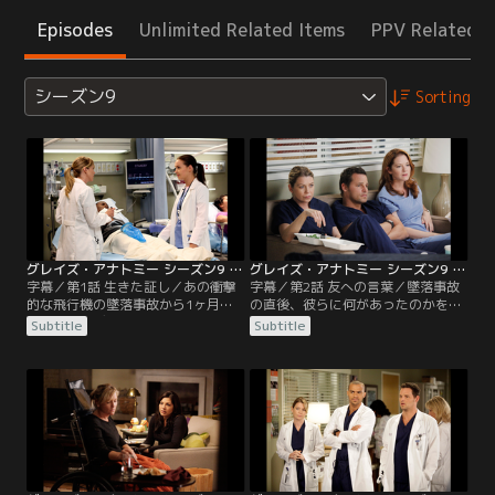
Episodes
Unlimited Related Items
PPV Related I
シーズン9
Sorting
グレイズ・アナトミー シーズン9 第01話／字幕
グレイズ・アナトミー シーズン9 第02話／字幕
字幕／第1話 生きた証し／あの衝撃
字幕／第2話 友への言葉／墜落事故
的な飛行機の墜落事故から1ヶ月。
の直後、彼らに何があったのかを、
今やアテンディングとしてインター
フラッシュバックで描く衝撃のエピ
Subtitle
Subtitle
ンを指導する立場となったメレディ
ソード。仲間を救うために4日間不
スは、“メドゥーサ”というあだ名で
眠不休で頑張り続けたクリスティー
呼ばれるほど恐れられる存在とな
ナは、その壮絶な体験から強いショ
る。親友のクリスティーナはミネソ
ック症状に陥り、一言も言葉を発さ
タ州のメイヨー・クリニックに移
なくなる。このままでは精神科に移
り、アレックスもホプキンス行きが
されてしまうため、メレディスたち
決まって、メレディスは1人残され
は懸命にクリスティーナに呼びかけ
る孤独を味わう。
るが…。