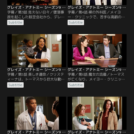
グレイズ・アナトミー シーズン9 第03話／字幕
グレイズ・アナトミー シーズン9 第04話／字幕
字幕／第3話 見えない日々／墜落事
字幕／第4話 裸の外科医／メイヨ
故を起こした航空会社から、デレク
ー・クリニックで、苦手な高齢の医
たちへ莫大な和解金が提示された。
師トーマスと組まされることになっ
Subtitle
Subtitle
条件は、全員一致で和解案を受け入
たクリスティーナ。だがオペで彼の
れ、航空会社側に一切の要求をしな
見事な手技に驚かされ、更にトーマ
いこと。皆が前向きに和解案を検討
スも墜落事故の経験者であることが
しはじめる中、決断を迷うデレク
分かり、彼に大きな信頼を寄せはじ
は、改めて事故機の残骸を見に行
める。そんな矢先に、上司のパーカ
き、再発防止のためにも事故原因を
ーがトーマスを引退に追い込もうと
徹底的に追及すべきだという思いを
していることが発覚する。
新たにする。
グレイズ・アナトミー シーズン9 第05話／字幕
グレイズ・アナトミー シーズン9 第06話／字幕
字幕／第5話 美しき運命／クリステ
字幕／第6話 魔女の流儀／トーマス
ィーナは、トーマスから巨大な動脈
が亡くなり、メイヨー・クリニック
瘤の修復と心疾患の治療という2つ
にいる意味が見いだせなくなったク
Subtitle
Subtitle
のオペに誘われて大喜び。最初のオ
リスティーナが、心臓外科のフェロ
ペ中に患者の動脈瘤が破裂するとい
ーとしてシアトルに復帰する。とこ
うハプニングが起きるが、トーマス
ろが新任の心臓外科チーフのラッセ
の追放を目論むパーカーをクリステ
ルは、クリスティーナの腕を買い、
ィーナが説得し、なんとか2つめの
好きにしていいと放任する。トーマ
オペに入る。ところが、今度はオペ
スの教えを胸に、クリスティーナは
中にトーマスが倒れてしまい…。
インターンたちをこき使いながら、
彼らの意欲を駆り立てていく。
グレイズ・アナトミー シーズン9 第07話／字幕
グレイズ・アナトミー シーズン9 第08話／字幕