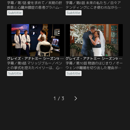
字幕／第7話 愛を求めて／末期の肝
字幕／第8話 未来の私たち／日々ア
疾患と心臓弁膜症の患者グラハムに
テンディングにこき使われながら
理想的な肝臓が見つかり、移植を受
も、少しずつ成長するインターンた
Subtitle
Subtitle
けることが決まった。長年グラハム
ちの新たな1日がはじまった。ステ
を担当してきたベイリーは、クリス
ファニーとリアは、クリスティーナ
ティーナたちと共に、万全を期して
の下で心臓移植待ちの2組の新生児
肝臓移植と弁置換の同時オペに挑
を担当する。クリスティーナに気に
む。ところが新たな肝臓は適合せ
入られていると自負するステファニ
ず、余命が僅かだと知ったグラハム
ーに負けないようリアも意地を見
は、フランクと残された時間を添い
せ、過剰にライバル心を燃やす2
遂げたいと申し出る。
人。ところが…。
グレイズ・アナトミー シーズン9 第09話／字幕
グレイズ・アナトミー シーズン9 第10話／字幕
字幕／第9話 マリッジブルー／ベン
字幕／第10話 物語のはじまり／オー
との挙式を控えたベイリーは、心の
ウェンが離婚を切り出した理由が、
奥で二度目の結婚に不安を抱きなが
訴訟のためだったと知ったクリステ
Subtitle
Subtitle
ら、仕事に没頭することでそれを忘
ィーナは、本当は自分もやり直した
れようとする。そんなベイリーを見
かったと素直に告白し、2人はベイ
かねたカリーは、軽い気持ちで「迷
リーの結婚式へは行かずに愛を確か
うなら逃げればいい」とアドバイス
め合う。だが、結婚はお互いを傷つ
してしまう。花嫁に対する皆からの
けるだけだと実感する2人は、驚く
1
祝福さえ素直に受け取れないベイリ
べき決断をする。一方カリーは、ベ
ーは、式場まで自分の車を運転して
イリーが来ないのは、自分のせいだ
いくと主張し周囲を困らせる。
と自己嫌悪に陥る。