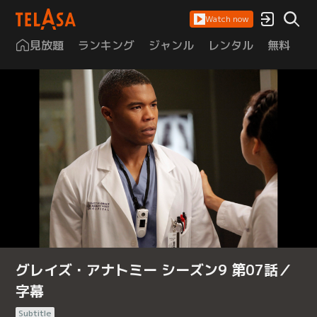
Watch now
見放題
ランキング
ジャンル
レンタル
無料
は
グレイズ・アナトミー シーズン9 第07話／
字幕
Subtitle