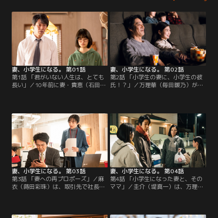
妻、小学生になる。 第01話
妻、小学生になる。 第02話
第1話 「君がいない人生は、とても
第2話 「小学生の妻に、小学生の彼
長い」／10年前に妻・貴恵（石田ゆ
氏！？」／万理華（毎田暖乃）が同
り子）を亡くし、生気なく生きる新
級生から告白された場面に遭遇し、
島圭介（堤真一）とその娘の麻衣
動揺する圭介（堤真一）。さらに、
（蒔田彩珠）。ある日、妻の生まれ
万理華と街に出かけたところ、上
変わりだという見知らぬ小学生が現
司・守屋（森田望智）と会ってしま
れ…。
い…。
妻、小学生になる。 第03話
妻、小学生になる。 第04話
第3話 「妻への再プロポーズ」／麻
第4話 「小学生になった妻と、その
衣（蒔田彩珠）は、取引先で社長の
ママ」／圭介（堤真一）は、万理華
息子・蓮司（杉野遥亮）と出会う。
（毎田暖乃）の母親・千嘉（吉田
圭介（堤真一）はようやく万理華
羊）と話をするため、小学校の球技
（毎田暖乃）と連絡がつくが、彼女
大会へ行くことに。一方、万理華は
にも家庭の事情があるようで…。
弟の友利（神木隆之介）に、ある相