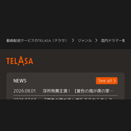
動画配信サービスのTELASA（テラサ）
ジャンル
国内ドラマ一覧（
NEWS
See all
2026.08.01
浮所飛貴主演！ 【夏色の風が僕の家にやってきた】 本日よりテラサで独占配信スタート！
2026.07.18
『夏色の雲が恋と嵐をまきおこす』スペシャルメイキング 【Part1】2026年７月18日（土）23時30分～配信スタート！話題のシーンの裏側を大公開！豪華キャスト大集合！ 『武宮家 真夏の家族会議』開催！
2026.07.15
救命医・遥（今田）の《心揺さぶる過去》や、 麻酔科医・権野（船越英一郎）の《謎多きプライベート》など… 《知られざるエピソード》を独占配信！