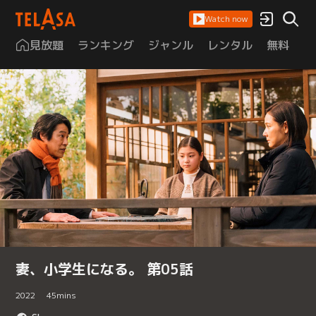
Watch now
見放題
ランキング
ジャンル
レンタル
無料
は
妻、小学生になる。 第05話
2022
45
mins