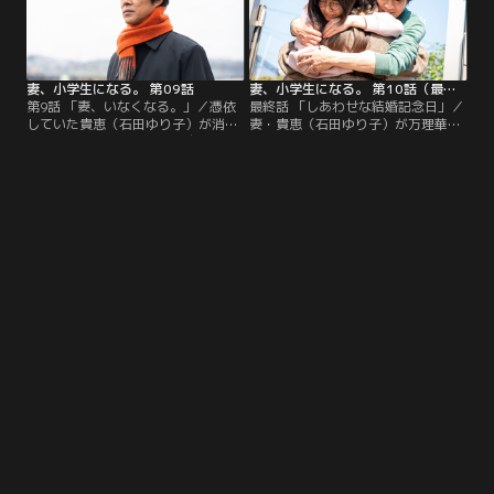
妻、小学生になる。 第09話
妻、小学生になる。 第10話（最終話）
第9話 「妻、いなくなる。」／憑依
最終話 「しあわせな結婚記念日」／
していた貴恵（石田ゆり子）が消
妻・貴恵（石田ゆり子）が万理華
え、万理華（毎田暖乃）は自分の人
（毎田暖乃）の体を借りて戻ってき
格を取り戻し、新たな生活が始ま
た奇跡を経た圭介（堤真一）と麻衣
る。一方、圭介（堤真一）たち新島
（蒔田彩珠）。これからの人生は前
家の時間は再び止まってしまう…。
を向いて歩こうと決めた2人だ
が…。