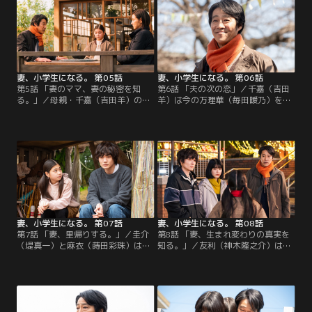
談をする。
妻、小学生になる。 第05話
妻、小学生になる。 第06話
第5話 「妻のママ、妻の秘密を知
第6話 「夫の次の恋」／千嘉（吉田
る。」／母親・千嘉（吉田羊）の怒
羊）は今の万理華（毎田暖乃）を受
りを買い、家から追い出されてしま
け入れる一方で接し方に悩む。一
った万理華（毎田暖乃）。きちんと
方、圭介（堤真一）は万理華から、
話がしたいと千嘉に伝えようと、万
麻衣（蒔田彩珠）が恋をしていると
理華は圭介（堤真一）に相談する
聞かされ複雑な心境に。
が…。
妻、小学生になる。 第07話
妻、小学生になる。 第08話
第7話 「妻、里帰りする。」／圭介
第8話 「妻、生まれ変わりの真実を
（堤真一）と麻衣（蒔田彩珠）は、
知る。」／友利（神木隆之介）は、
友利（神木隆之介）から一緒に実家
作家の出雲（當真あみ）なら万理華
に帰ってほしいと頼まれる。万理華
（毎田暖乃）の異変について分かる
（毎田暖乃）を圭介の親戚の子とし
のではと考える。一方、圭介（堤真
て4人で古賀家を訪れると…。
一）は出雲のサイン会で衝撃の事実
を聞く。