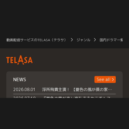
動画配信サービスのTELASA（テラサ）
ジャンル
国内ドラマ一覧（
NEWS
See all
2026.08.01
浮所飛貴主演！ 【夏色の風が僕の家にやってきた】 本日よりテラサで独占配信スタート！
2026.07.18
『夏色の雲が恋と嵐をまきおこす』スペシャルメイキング 【Part1】2026年７月18日（土）23時30分～配信スタート！話題のシーンの裏側を大公開！豪華キャスト大集合！ 『武宮家 真夏の家族会議』開催！
2026.07.15
救命医・遥（今田）の《心揺さぶる過去》や、 麻酔科医・権野（船越英一郎）の《謎多きプライベート》など… 《知られざるエピソード》を独占配信！