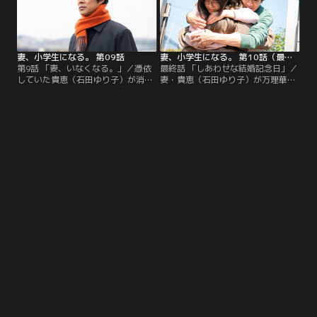
妻、小学生になる。 第09話
妻、小学生になる。 第10話（最終話）
第9話 「妻、いなくなる。」／憑依
最終話 「しあわせな結婚記念日」／
していた貴恵（石田ゆり子）が消
妻・貴恵（石田ゆり子）が万理華
え、万理華（毎田暖乃）は自分の人
（毎田暖乃）の体を借りて戻ってき
格を取り戻し、新たな生活が始ま
た奇跡を経た圭介（堤真一）と麻衣
る。一方、圭介（堤真一）たち新島
（蒔田彩珠）。これからの人生は前
家の時間は再び止まってしまう…。
を向いて歩こうと決めた2人だ
が…。