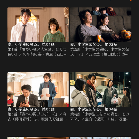
妻、小学生になる。 第01話
妻、小学生になる。 第02話
第1話 「君がいない人生は、とても
第2話 「小学生の妻に、小学生の彼
長い」／10年前に妻・貴恵（石田ゆ
氏！？」／万理華（毎田暖乃）が同
り子）を亡くし、生気なく生きる新
級生から告白された場面に遭遇し、
島圭介（堤真一）とその娘の麻衣
動揺する圭介（堤真一）。さらに、
（蒔田彩珠）。ある日、妻の生まれ
万理華と街に出かけたところ、上
変わりだという見知らぬ小学生が現
司・守屋（森田望智）と会ってしま
れ…。
い…。
妻、小学生になる。 第03話
妻、小学生になる。 第04話
第3話 「妻への再プロポーズ」／麻
第4話 「小学生になった妻と、その
衣（蒔田彩珠）は、取引先で社長の
ママ」／圭介（堤真一）は、万理華
息子・蓮司（杉野遥亮）と出会う。
（毎田暖乃）の母親・千嘉（吉田
圭介（堤真一）はようやく万理華
羊）と話をするため、小学校の球技
（毎田暖乃）と連絡がつくが、彼女
大会へ行くことに。一方、万理華は
にも家庭の事情があるようで…。
弟の友利（神木隆之介）に、ある相