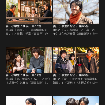
談をする。
妻、小学生になる。 第05話
妻、小学生になる。 第06話
第5話 「妻のママ、妻の秘密を知
第6話 「夫の次の恋」／千嘉（吉田
る。」／母親・千嘉（吉田羊）の怒
羊）は今の万理華（毎田暖乃）を受
りを買い、家から追い出されてしま
け入れる一方で接し方に悩む。一
った万理華（毎田暖乃）。きちんと
方、圭介（堤真一）は万理華から、
話がしたいと千嘉に伝えようと、万
麻衣（蒔田彩珠）が恋をしていると
理華は圭介（堤真一）に相談する
聞かされ複雑な心境に。
が…。
妻、小学生になる。 第07話
妻、小学生になる。 第08話
第7話 「妻、里帰りする。」／圭介
第8話 「妻、生まれ変わりの真実を
（堤真一）と麻衣（蒔田彩珠）は、
知る。」／友利（神木隆之介）は、
友利（神木隆之介）から一緒に実家
作家の出雲（當真あみ）なら万理華
に帰ってほしいと頼まれる。万理華
（毎田暖乃）の異変について分かる
（毎田暖乃）を圭介の親戚の子とし
のではと考える。一方、圭介（堤真
て4人で古賀家を訪れると…。
一）は出雲のサイン会で衝撃の事実
を聞く。