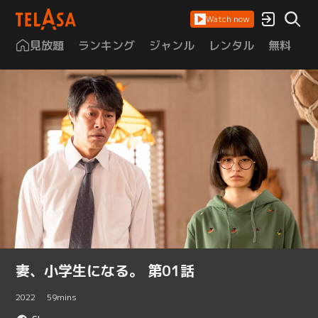
Watch now
見放題
ランキング
ジャンル
レンタル
無料
は
妻、小学生になる。 第01話
2022
59
mins