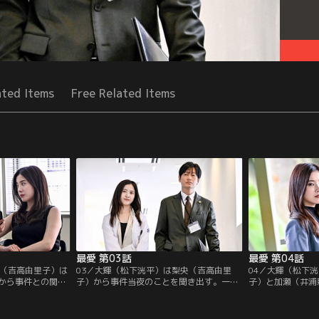
ated Items
Free Related Items
最愛 第03話
最愛 第04話
央（吉高由里子）は
03／大輝（松下洸平）は梨央（吉高由里
04／大輝（松下
から事件との関係
子）から事件当夜のことを聞き出す。一
子）と加瀬（井浦
輝（松下洸平）は
方、「真田ウェルネス」に一通の脅迫メー
を渡した男の心当
事件のつながりを調
ルが届くが、梨央は事業説明会を中止しな
の行動を聞く。翌
いと断言し…。
トに出て…。