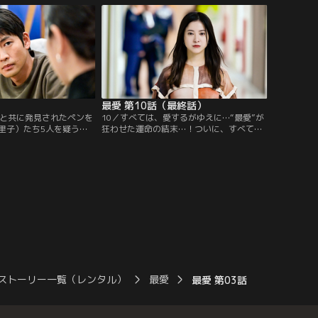
最愛 第10話（最終話）
体と共に発見されたペンを
10／すべては、愛するがゆえに…“最愛”が
里子）たち5人を疑う。
狂わせた運命の結末…！ついに、すべての
ネスの寄付金詐欺疑惑と
真実が明らかに…！それぞれの“最愛”…そ
実）の不審死に関する記
して梨央（吉高由里子）が下す決断とは---
-？
ストーリー一覧（レンタル）
最愛
最愛 第03話