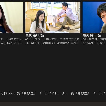
最愛 第08話
最愛 第09話
）は、自分たちのこ
08／しおり（田中みな実）の遺体が発見さ
09／警察は、遺
うな口ぶりのしお
れ、梨央（吉高由里子）は警察から事情聴
持つ梨央（吉高由
感を抱く。さら
取を受けることに。そんな中、しおりと揉
一方、真田ウェル
プの不正を執拗に
めていた後藤（及川光博）の行方がわから
しおり（田中みな
なくなる。
事が出て…。
国内ドラマ一覧（見放題）
ラブストーリー一覧（見放題）
ラブ