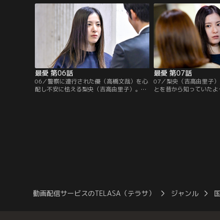
最愛 第06話
最愛 第07話
06／警察に連行された優（高橋文哉）を心
07／梨央（吉高由里子
配し不安に怯える梨央（吉高由里子）。一
とを昔から知っていたよ
方、優が昭（酒向芳）と争う動画データの
り（田中みな実）に違和
解析が完了し、加瀬（井浦新）はある疑問
に、しおりは真田グルー
を抱く。
追い…。
動画配信サービスのTELASA（テラサ）
ジャンル