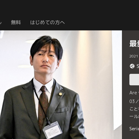
ル
無料
はじめての方へ
最
2021
Are
03
こと
ール
Seri