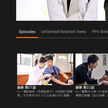
Episodes
Unlimited Related Items
PPV Rel
最愛 第01話
最愛 第02話
01／真田梨央（吉高由里子）は気鋭の実業
02／警察から戻った梨
家。その彼女がかつて心を通わせた宮崎大
専務の後藤（及川光博）
輝（松下洸平）と15年ぶりに再会した時、
を追及される。一方、大
大輝は刑事、梨央は殺人事件の重要参考人
今回の事件と15年前の
だった…。
べ始め…。