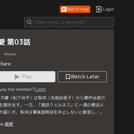
Watch now
Login
愛 第03話
45
mins
Share
Play
Watch Later
 you the member?
Login
／大輝（松下洸平）は梨央（吉高由里子）から事件当夜の
を聞き出す。一方、「真田ウェルネス」に一通の脅迫メ
が届くが、梨央は事業説明会を中止しないと断言し…。
es:
最愛