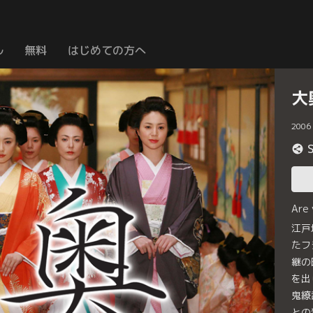
ル
無料
はじめての方へ
大
2006
Are
江戸
たフ
継の
を出
鬼繚
との