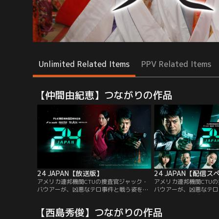
Unlimited Related Items
PPV Related Items
【仲間由紀恵】つながりの作品
24 JAPAN【放送版】
24 JAPAN【配信
アメリカ連邦機関CTUの捜査官ジャック・
アメリカ連邦機関CTU
バウアーが、凶悪なテロ事件と戦う姿を描
バウアーが、凶悪なテロ
いた米国ドラマ『24』。本作は1シーズン
いた米国ドラマ『24』
（全24話／24時間）をかけて1日の出来事
（全24話／24時間）を
【西島秀俊】つながりの作品
をリアルタイムで描く革新的なスタイル、
をリアルタイムで描く革