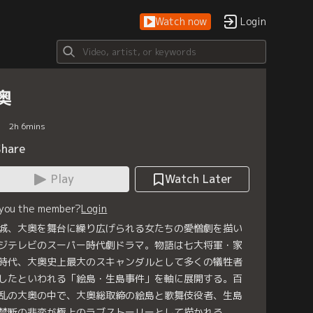
Watch now
Login
奥
2
h
6
mins
Share
Play
Watch Later
 you the member?
Login
城、大奥を舞台に繰り広げられる女たちの愛憎劇を描い
ジテレビのスーパー時代劇ドラマ。物語は七大将軍・家
時代、大奥史上最大のスキャンダルとして多くの犠牲者
したといわれる「絵島・生島事件」を軸に展開する。百
乱の大奥の中で、大奥総取締の絵島と歌舞伎役者、生島
禁断の悲恋が極上のラブストーリーとして描かれる。