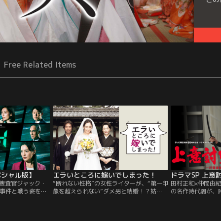
Free Related Items
スペシャル版】
エラいところに嫁いでしまった！
ドラマSP 上意
の捜査官ジャック・
“断れない性格”の女性ライターが、“第一印
田村正和×仲間由紀
事件と戦う姿を描
象を超えられない”ダメ男と結婚！？姑
の名作時代劇が、
。本作は1シーズン
の“良かれと思って”のお節介のおかげで、
家族の“愛”のため
かけて1日の出来事
ありえないトラブルに巻き込まれ…！？仲
向った藩士の切な
新的なスタイル、
間由紀恵がズボラな嫁＆谷原章介がその場
く！！