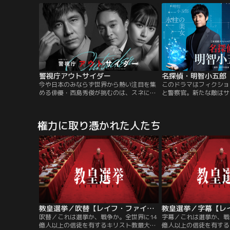
そしてスピーディーかつスリリングな展開
そしてスピーディーかつ
で視聴者を圧倒し、世界的大ヒットシリー
で視聴者を圧倒し、世界
ズとなりました。そんな超大作をテレビ朝
ズとなりました。そんな
日が20世紀FOX社と組んでリメイク！
日が20世紀FOX社と組
警視庁アウトサイダー
名探偵・明智小五郎
今や日本のみならず世界から熱い注目を集
このドラマはフィクショ
める俳優・西島秀俊が挑むのは、スネに傷
と警察官。新たな敵はサ
を持つ≪グレー≫な刑事たちが、秘密を隠
団。
しながら、互いに利用しあい、それぞれの
正義を見出していく…という超異色作！
権力に取り憑かれた人たち
教皇選挙／吹替【レイフ・ファインズ主演】
吹替／これは選挙か、戦争か。全世界に14
字幕／これは選挙か、戦
億人以上の信徒を有するキリスト教最大の
億人以上の信徒を有する