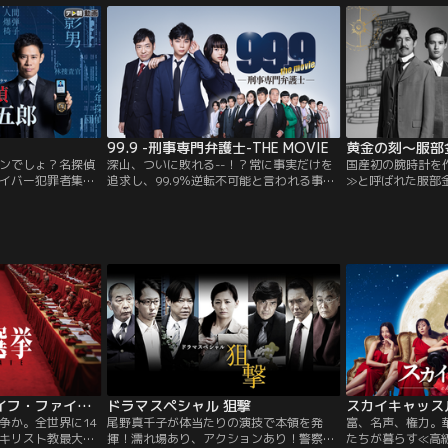
スリリングな展開
しのぎ主義のダメ夫＆松坂慶子がしきたり
的大ヒットシリー
好きな姑…と美男美女が強烈な個性を持つ
超大作をテレビ朝
キャラクターを熱演！型破りな新感覚・嫁
んでリメイク！
入りコメディーがスタート！！
99.9 -刑事専門弁護士-THE MOVIE
黄金の刻～服部
ンでしょ？名探偵
深山、ついに敗れる--！？常に事実だけを
国産初の腕時計を
イバー犯罪者集
追求し、99.9％逆転不可能と言われる事件
≫と呼ばれた服部
で無罪を勝ち取ってきた深山（松本潤）。
代記！明治時代。
所属する斑目法律事務所の刑事事件専門ル
は洋品店の丁稚か
ームは、新所長となった佐田（香川照之）
独立し「服部時計
のもと、新米弁護士・穂乃果（杉咲花）も
までに成長させる
加わり、日々事件に挑み続けていた。ある
われて…？現在、
日、彼らのもとに舞い込んできたのは、15
≪正確な時間≫の
年前に起きた…。
を目指した金太郎
教皇選挙／字幕【レイフ・ファインズ主演】
ドラマスペシャル 狙撃
スカイキャッス
争か。全世界に14
尾野真千子が体当たりの演技で本領を発
富、名声、権力。
キリスト教最大の
揮！濡れ場あり、アクションあり！警察組
たちが暮らす≪高