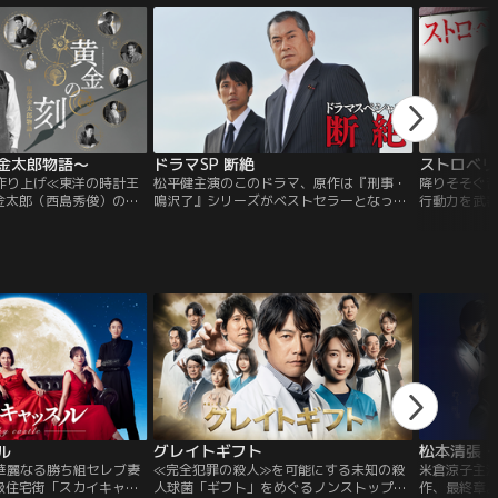
金太郎物語～
ドラマSP 断絶
ストロベリ
作り上げ≪東洋の時計王
松平健主演のこのドラマ、原作は『刑事・
降りそそぐ苦
金太郎（西島秀俊）の一
鳴沢了』シリーズがベストセラーとなって
行動力を武
若き金太郎（水上恒司）
いる作家・堂場瞬一が書き下ろした傑作小
り、ノンキ
ら時計商へ転身。やがて
説で、現代日本が抱える家族と政治の闇を
査一課・姫
店」として行列ができる
鋭く描き出している。主人公は剱持隆太郎
川班の管轄
も、予期せぬ事態に見舞
という与党の大物代議士。隆太郎は魑魅魍
に切り裂かれ
あたりまえとなっている
魎の政界にあって、自分の信じる道を一途
人事件とみ
重要性に気づき、時計商
に進んできた清廉潔白な人物。
そんな折り
の愛と試練の物語！
審な電話を
ル
グレイトギフト
松本清張・
華麗なる勝ち組セレブ妻
≪完全犯罪の殺人≫を可能にする未知の殺
米倉涼子主
級住宅街「スカイキャッ
人球菌「ギフト」をめぐるノンストップ
作、最終章。