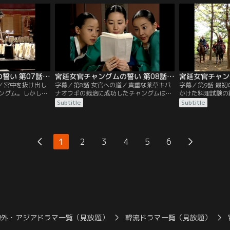
る舞いを母ミョン
政に堪えかねた臣下たちは、密かにクーデ
られることに。翌
スは可愛くて仕方
ターを計画していた。
育尚宮はヨンセン
を与え、チャング
言い付ける。
宮廷女官チャングムの誓い 第07話／字幕
宮廷女官チャングムの誓い 第08話／字幕
々／宮中を抜け出し
字幕／第8話 女官への道／貴重な薬草キバ
字幕／第9話 最
ングム。しかしチ
ナオウギの栽培に成功したチャングムはそ
かけた料理試験の
ングン）とハン尚
の功績が認められ、菜園から水剌間に戻れ
支給されたもの以
Subtitle
Subtitle
、宮中追放処分は
ることに。チョン・ウンベクの使いで書庫
グムは落第を言い
チャングムの新し
へ立ち寄ったチャングムは、ミン・ジョン
見学に皇太后が現
は王宮の隅にある
ホと初めて言葉を交わす。女官正式採用を
理を味見した皇太
や薬草の栽培を試
決める試験を7日後に控え、懸命に遅れを
く、代用の材料を
1
2
3
4
5
6
中で見捨てられた
取り戻そうと勉強するチャングム。試験は
感心し、チャング
た。
2段階に分かれていた。
る。
海外・アジアドラマ一覧（見放題）
韓流ドラマ一覧（見放題）