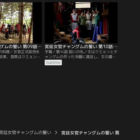
日、事の次第を知った訓
て裏切り者扱いされてしまう。パク・ミョ
の分までチャングムに罰
ンイの娘の消息が気になるチェ尚宮（サン
ムに訓練場の外の掃除を
グン）は、何かと情報通のカン・ドック夫
妻に探りを入れる。
宮廷女官チャングムの誓い 第09話／字幕
宮廷女官チャングムの誓い 第10話／字幕
初の料理／女官正式採用を
字幕／第10話 呪いの札／王はクミョンとチ
結果、首席はクミョン、
ャングムの作った冷麺に満足し、王の護衛
外の食材を使ったチャン
部隊として同行していたチョンホも二人の
Subtitle
渡された。そこへ試験の
活躍を知る。チョンホはチャングムに声を
われる。チャングムの料
掛け、クミョンは自分の憧れの人チョンホ
后は、その味だけでな
とチャングムが旧知であることを知る。食
選び出した機転と知識に
材の管理を怠った罰として退膳間への出入
ムの落第を取り消させ
りを禁じられたミン尚宮らに代わり、チャ
ングムが退膳間の手伝いをすることに。
宮廷女官チャングムの誓い
宮廷女官チャングムの誓い 第47話／字