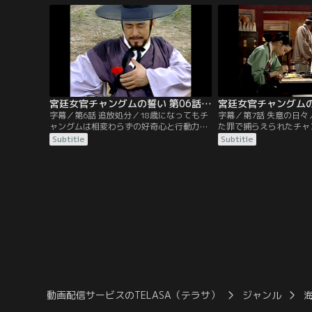
識に苛まれる。酔っ払い、山中で誤まって
も強く、身分不相応な振
崖を転落したチョンスは洞くつで目を覚ま
イは心配するが父チョン
す。傍らには老師が居り、チョンスの運命
ない。
に関わる3人の女性の存在を告げる。
宮廷女官チャングムの誓い 第06話／字幕
字幕／第6話 追放処分／18歳になってもチ
字幕／第7話 失意の日
ャングムは相変わらずの好奇心と行動力と
た罪で捕らえられたチャ
で、さまざまなことに挑戦してはチェ尚宮
ョン最高尚宮（チェゴサ
Subtitle
Subtitle
にしかられる毎日を過ごしていた。その
宮の必死の取り計らいで
頃、姫が食事を摂らなくなり、水剌間（ス
免れ、配置換えとなる。
ラッカン）が姫の食事も担当することにな
い配属先は菜園。菜園と
る。クミョンはチャングムの研究をヒント
薬草畑で、異国の香辛料
に、姫の食事を作り問題を解決する。
みるところ。事実上、宮
人が配属される部署だっ
動画配信サービスのTELASA（テラサ）
ジャンル