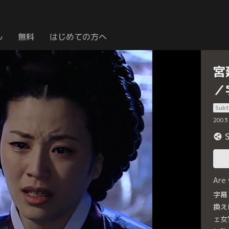
ル
無料
はじめての方へ
宮
／
Subt
2003
Are
字幕
換え
ェ女