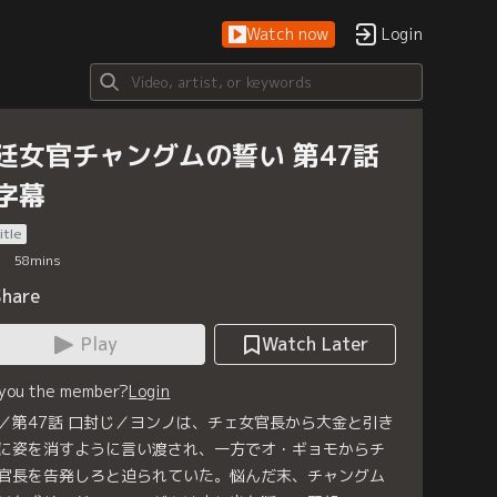
Watch now
Login
廷女官チャングムの誓い 第47話
字幕
itle
58
mins
Share
Play
Watch Later
 you the member?
Login
／第47話 口封じ／ヨンノは、チェ女官長から大金と引き
に姿を消すように言い渡され、一方でオ・ギョモからチ
官長を告発しろと迫られていた。悩んだ末、チャングム