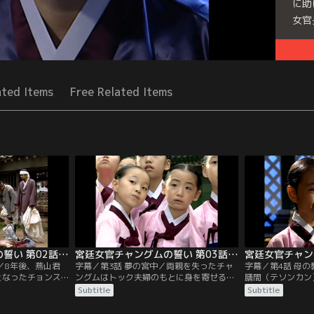
に助
女官
Seri
ated Items
Free Related Items
宮廷女官チャングムの誓い 第02話／字幕
宮廷女官チャングムの誓い 第03話／字幕
／8年後、燕山君
字幕／第3話 夢の宮中／両親を失ったチャ
字幕／第4話 母
婦となったチョンス
ングムはトック夫婦のもとに身を寄せる。
膳間（テソンカン
チョン）の身分を
2年が経ち、チャングムはトックに代わり
を台無しにしてし
Subtitle
Subtitle
と3人でひっそり
一人で酒の配達が出来るようになってい
セン。訓育尚宮（
ムは活発で向学心
た。その頃、燕山君（ヨンサングン）の暴
引き渡すまでの間