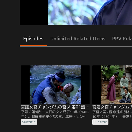
Episodes
Unlimited Related Items
PPV Rel
宮廷女官チャングムの誓い 第01話／字幕
字幕／第1話 二人目の女／成宗13年（1482
字幕／第2話 永遠の別れ
年）。朝鮮王朝第9代の王、成宗（ソンジ
10年（1504年）。夫
ョン）は品行の悪さを理由に元妃ユンを毒
とミョンイは白丁（ペク
Subtitle
Subtitle
殺。現場に立ち会った武官の一人ソ・チョ
称し、一人娘チャングム
ンスは王命に従っただけとはいえ、罪の意
暮らしていた。チャング