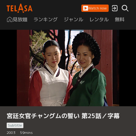
Watch now
見放題
ランキング
ジャンル
レンタル
無料
は
宮廷女官チャングムの誓い 第25話／字幕
Subtitle
2003
59
mins