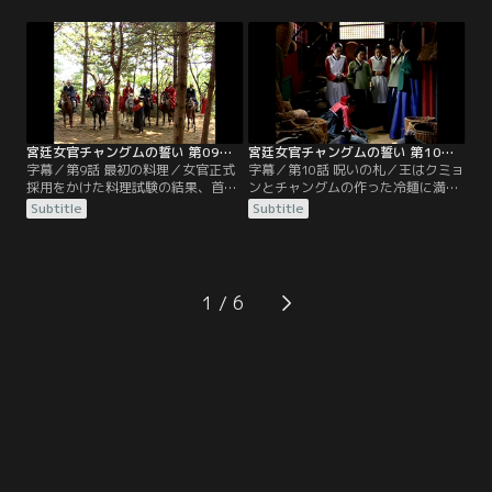
計らいで、宮中追放処分は免れ、配
ン・ウンベクの使いで書庫へ立ち寄
置換えとなる。チャングムの新しい
ったチャングムは、ミン・ジョンホ
配属先は菜園。菜園とは王宮の隅に
と初めて言葉を交わす。女官正式採
ある薬草畑で、異国の香辛料や薬草
用を決める試験を7日後に控え、懸
の栽培を試みるところ。事実上、宮
命に遅れを取り戻そうと勉強するチ
中で見捨てられた人が配属される部
ャングム。試験は2段階に分かれて
署だった。
いた。
宮廷女官チャングムの誓い 第09話／字幕
宮廷女官チャングムの誓い 第10話／字幕
字幕／第9話 最初の料理／女官正式
字幕／第10話 呪いの札／王はクミョ
採用をかけた料理試験の結果、首席
ンとチャングムの作った冷麺に満足
はクミョン、支給されたもの以外の
し、王の護衛部隊として同行してい
Subtitle
Subtitle
食材を使ったチャングムは落第を言
たチョンホも二人の活躍を知る。チ
い渡された。そこへ試験の見学に皇
ョンホはチャングムに声を掛け、ク
太后が現われる。チャングムの料理
ミョンは自分の憧れの人チョンホと
を味見した皇太后は、その味だけで
チャングムが旧知であることを知
なく、代用の材料を選び出した機転
る。食材の管理を怠った罰として退
1
と知識に感心し、チャングムの落第
膳間への出入りを禁じられたミン尚
を取り消させる。
宮らに代わり、チャングムが退膳間
の手伝いをすることに。