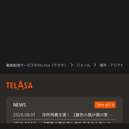
動画配信サービスのTELASA（テラサ）
ジャンル
海外・アジアドラ
NEWS
See all
2026.08.01
浮所飛貴主演！ 【夏色の風が僕の家にやってきた】 本日よりテラサで独占配信スタート！
2026.07.18
『夏色の雲が恋と嵐をまきおこす』スペシャルメイキング 【Part1】2026年７月18日（土）23時30分～配信スタート！話題のシーンの裏側を大公開！豪華キャスト大集合！ 『武宮家 真夏の家族会議』開催！