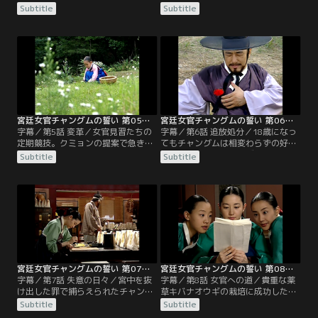
身を寄せる。2年が経ち、チャング
み、王の夜食を台無しにしてしまっ
Subtitle
Subtitle
ムはトックに代わり一人で酒の配達
たチャングムとヨンセン。訓育尚宮
が出来るようになっていた。その
（フニュックサングン）に引き渡す
頃、燕山君（ヨンサングン）の暴政
までの間、退膳間の蔵に閉じ込めら
に堪えかねた臣下たちは、密かにク
れることに。翌日、事の次第を知っ
ーデターを計画していた。
た訓育尚宮はヨンセンの分までチャ
ングムに罰を与え、チャングムに訓
練場の外の掃除を言い付ける。
宮廷女官チャングムの誓い 第05話／字幕
宮廷女官チャングムの誓い 第06話／字幕
字幕／第5話 変革／女官見習たちの
字幕／第6話 追放処分／18歳になっ
定期競技。クミョンの提案で急きょ
てもチャングムは相変わらずの好奇
課題が「松の実刺し」に変更にな
心と行動力とで、さまざまなことに
Subtitle
Subtitle
る。結果、2番の成績をとったチャ
挑戦してはチェ尚宮にしかられる毎
ングムはしかし、クミョンに松の実
日を過ごしていた。その頃、姫が食
刺しを教わっていたことが皆にばれ
事を摂らなくなり、水剌間（スラッ
て裏切り者扱いされてしまう。パ
カン）が姫の食事も担当することに
ク・ミョンイの娘の消息が気になる
なる。クミョンはチャングムの研究
チェ尚宮（サングン）は、何かと情
をヒントに、姫の食事を作り問題を
報通のカン・ドック夫妻に探りを入
解決する。
れる。
宮廷女官チャングムの誓い 第07話／字幕
宮廷女官チャングムの誓い 第08話／字幕
字幕／第7話 失意の日々／宮中を抜
字幕／第8話 女官への道／貴重な薬
け出した罪で捕らえられたチャング
草キバナオウギの栽培に成功したチ
ム。しかしチョン最高尚宮（チェゴ
ャングムはその功績が認められ、菜
Subtitle
Subtitle
サングン）とハン尚宮の必死の取り
園から水剌間に戻れることに。チョ