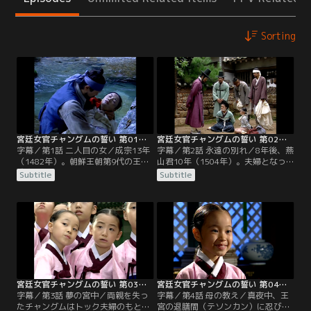
Sorting
宮廷女官チャングムの誓い 第01話／字幕
宮廷女官チャングムの誓い 第02話／字幕
字幕／第1話 二人目の女／成宗13年
字幕／第2話 永遠の別れ／8年後、燕
（1482年）。朝鮮王朝第9代の王、
山君10年（1504年）。夫婦となっ
成宗（ソンジョン）は品行の悪さを
たチョンスとミョンイは白丁（ペク
Subtitle
Subtitle
理由に元妃ユンを毒殺。現場に立ち
チョン）の身分を称し、一人娘チャ
会った武官の一人ソ・チョンスは王
ングムと3人でひっそり暮らしてい
命に従っただけとはいえ、罪の意識
た。チャングムは活発で向学心も強
に苛まれる。酔っ払い、山中で誤ま
く、身分不相応な振る舞いを母ミョ
って崖を転落したチョンスは洞くつ
ンイは心配するが父チョンスは可愛
で目を覚ます。傍らには老師が居
くて仕方ない。
り、チョンスの運命に関わる3人の
女性の存在を告げる。
宮廷女官チャングムの誓い 第03話／字幕
宮廷女官チャングムの誓い 第04話／字幕
字幕／第3話 夢の宮中／両親を失っ
字幕／第4話 母の教え／真夜中、王
たチャングムはトック夫婦のもとに
宮の退膳間（テソンカン）に忍び込