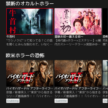
禁断のオカルトホラー
牛首村
霊験お初～震える岩～
恐
“ウシノクビ”って知ってる？この話
【時代劇×ホラー×ミステリー】≪稀
巧
を聞くとみんな呪われて、いなくな
代のストーリーテラー≫宮部みゆき
開”
るんだって。“私がもうひとりい
傑作小説を初の実写化！上白石萌音
新聞
る…？”奏音（Koki,）は、ある心霊
が【霊験＝不思議な力を宿すヒロイ
オ
欧米ホラーの恐怖
動画に映った、自分そっくりの女子
ン】に！！【草食系武士！？】京本
マが
高生を見て驚愕する。牛首マスクを
大我と≪凸凹バディ≫結成！！≪江
夏、
無理やり被せられ、廃墟に閉じ込め
戸の連続殺人≫の謎に挑む！！
代
られたところで、映像は途切れた。
こ
彼女は誰なのか？妙な胸騒ぎと、忍
を
び寄る恐怖。
ド
バイオハザードIV アフターライフ／吹替【ミラ・ジョヴォヴィッチ主演】
バイオハザードIV アフターライフ／字幕【ミラ・ジョヴォヴィッチ主演】
吹替／新章突入！“東京”から始まる
字幕／新章突入！“東京”から始まる
吹
シリーズ最高傑作！！「バイオハザ
シリーズ最高傑作！！「バイオハザ
た
ード」シリーズ第4弾。東京・渋谷
ード」シリーズ第4弾。東京・渋谷
す
Dubbing
Subtitle
Du
からT-ウィルスが感染し始めて4年
からT-ウィルスが感染し始めて4年
ル
後。生存者たちが唯一の安全地帯と
後。生存者たちが唯一の安全地帯と
戦い