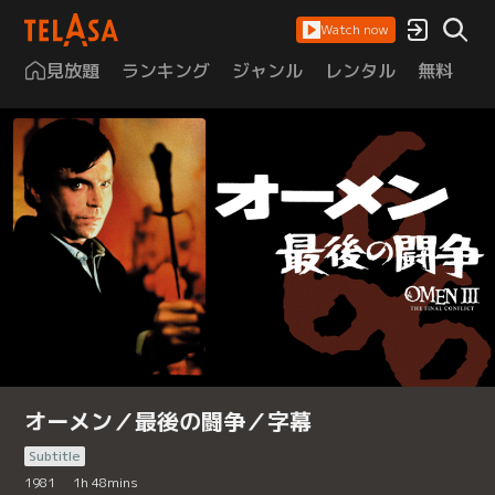
Watch now
見放題
ランキング
ジャンル
レンタル
無料
は
オーメン／最後の闘争／字幕
Subtitle
1981
1
h
48
mins