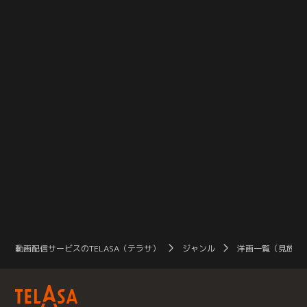
される“アルカディア号”を目指す
される“アルカディア号”を目指す
弾
中、生存者を助けるためアリスは刑
中、生存者を助けるためアリスは刑
の
務所を脱走することを試みる。そん
務所を脱走することを試みる。そん
ベ
な彼女に罠が忍び寄っていた…。
な彼女に罠が忍び寄っていた…。
て
動画配信サービスのTELASA（テラサ）
ジャンル
洋画一覧（見放題