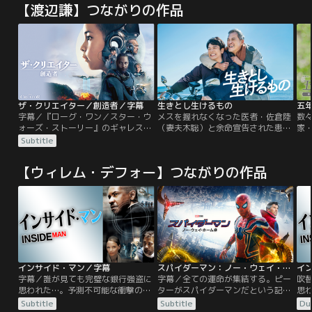
【渡辺謙】つながりの作品
ザ・クリエイター／創造者／字幕
生きとし生けるもの
五
字幕／『ローグ・ワン／スター・ウ
メスを握れなくなった医者・佐倉陸
数
ォーズ・ストーリー』のギャレス・
（妻夫木聡）と余命宣告された患
家
エドワーズ監督がすべての映画ファ
者・成瀬翔（渡辺謙）が病院を抜け
東日
Subtitle
ンに捧げた、実際に起こりうる人類
出してバイクで旅に。手には、ある
を
とAIの戦いを描いた感動の近未来SF
薬。「人は何のために生きるのか」
女
【ウィレム・デフォー】つながりの作品
超大作。人類最大の脅威は、天使の
を模索するロードムービー！
す
ような少女だった--。人類とAIの戦
20
争が続く世界は、AIの全滅を目指す
ベ
米国とAIと共存するニューアジアに
辺
二極化していた。
文
り
インサイド・マン／字幕
スパイダーマン：ノー・ウェイ・ホーム／字幕
字幕／誰が見ても完璧な銀行強盗に
字幕／全ての運命が集結する。ピー
吹
思われた…。予測不可能な衝撃の結
ターがスパイダーマンだという記憶
思
末！！マンハッタンの銀行で強盗事
を世界から消すために、危険な呪文
末
Subtitle
Subtitle
Du