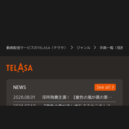
動画配信サービスのTELASA（テラサ）
ジャンル
洋画一覧（見放題
NEWS
See all
2026.08.01
浮所飛貴主演！ 【夏色の風が僕の家にやってきた】 本日よりテラサで独占配信スタート！
2026.07.18
『夏色の雲が恋と嵐をまきおこす』スペシャルメイキング 【Part1】2026年７月18日（土）23時30分～配信スタート！話題のシーンの裏側を大公開！豪華キャスト大集合！ 『武宮家 真夏の家族会議』開催！
2026.07.15
救命医・遥（今田）の《心揺さぶる過去》や、 麻酔科医・権野（船越英一郎）の《謎多きプライベート》など… 《知られざるエピソード》を独占配信！