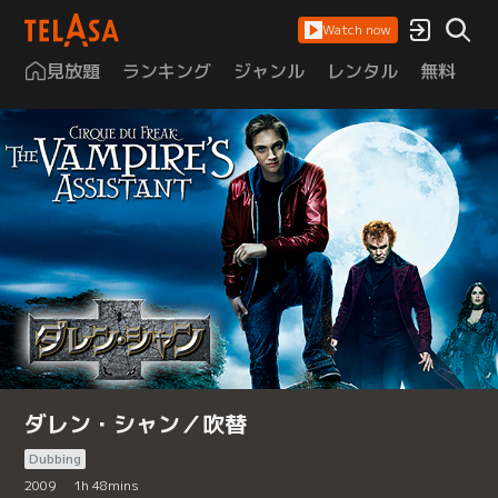
Watch now
見放題
ランキング
ジャンル
レンタル
無料
は
ダレン・シャン／吹替
Dubbing
2009
1
h
48
mins