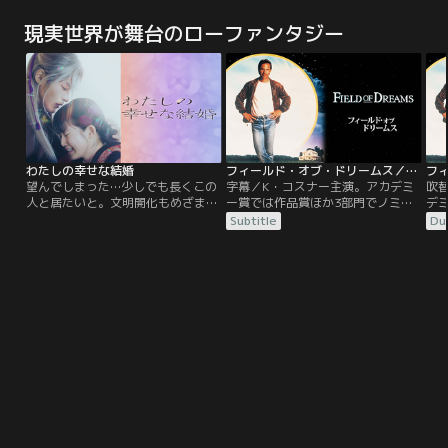
件が発生！頭脳明晰な犯人グループ
を唱えたドクター・ストレンジ。そ
件
のリーダー、ダルトンは人質全員に
の結果、このユニバースに、ドッ
の
現実世界が舞台のローファンタジー
自分達と同じ格好をさせ捜査を撹乱
ク・オク、グリーン・ゴブリン、エ
自
する。交渉の糸口が見つからず当惑
レクトロ、サンドマン、リザードと
す
する捜査官フレイジャー。前代見聞
いった強敵たちを呼び寄せてしま
す
の“完全犯罪”の謎とは？
う。マルチバースが現実のものとな
の“
ってしまい、次々とスパイダーマン
に襲い掛かるヴィランたち。
わたしの幸せな結婚
フィールド・オブ・ドリームス／字幕【ケビン・コスナー主演】
望んでしまった…少しでも長くこの
字幕／K・コスナー主演。アカデミ
吹
人と居たいと。文明開化もめざまし
ー賞では作品賞ほか3部門でノミネ
デ
い近代日本。帝都に屋敷を構える名
ート！マイナーリーグの選手だった
ミ
Subtitle
Du
家の長女・斎森美世は実母を早くに
父親から、野球の話を聞かされて育
っ
亡くし、幼い頃から継母と異母妹か
ったレイ（K・コスナー）はある
て
ら虐げられて生きてきた。すべてを
日、自分の農場で不思議な声を聞
は
諦め、日々耐え忍んでやり過ごすだ
く。“それを作れば彼はやってく
を
けの彼女に命じられたのは、美しく
る”その意味を、野球場をつくるこ
く
も冷酷な軍人・久堂清霞との政略結
とだと解釈した彼は畑の一部を潰
こ
婚だった。
し、野球場を作ることを決意する。
し