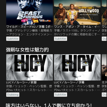
ワイルド・スピードX2／字幕【ポール・ウォーカー主演】
ワンス・アポン・ア・タイム・イン・ハリウッド／字幕
字幕／アドレナリン爆発！超弩級カ
字幕／ラスト13分。タランティーノ
吹
ーアクション・エンタテインメント
がハリウッドの闇に奇跡を起こす。
が
第2弾！あらゆる人種が集まる街・
リック・ダルトンはピークを過ぎた
リ
Subtitle
Subtitle
Du
マイアミ。今晩も大金を賭けたスト
TV俳優。スターへの道が拓けず焦る
T
リート・レーシングが行われてい
日々が続いていた。そんな彼を支え
日
強靭な女性は魅力的
る。この壮絶なレースで、勝利した
るクリフ・ブースは彼に雇われた付
る
のは元警官のブライアン。彼はかつ
き人でスタントマン、親友でもあ
き
て潜入捜査官だったが、強盗団を逃
る。エンタテインメント業界に精神
る
し、失職していた。しかし、警察は
をすり減らし情緒不安定なリックと
を
そんな彼に再びおとり捜査を依頼す
は対照的に、いつも自分らしさを失
は
るが…。
わないクリフ。
わ
LUCY／ルーシー／吹替
LUCY／ルーシー／字幕
ミ
吹替／リュック・ベッソン監督、歴
字幕／リュック・ベッソン監督、歴
吹
代No.1大ヒット！スカーレット・ヨ
代No.1大ヒット！スカーレット・ヨ
ぶ
ハンソン主演！人類の脳は10％しか
ハンソン主演！人類の脳は10％しか
再
Dubbing
Subtitle
Du
機能していない。100％覚醒した彼
機能していない。100％覚醒した彼
襲
女は、人類を救うのか？滅ぼすの
女は、人類を救うのか？滅ぼすの
不
味方はいらない。1人で敵に立ち向かう!
か？制御不能…覚醒型アクション・
か？制御不能…覚醒型アクション・
テ