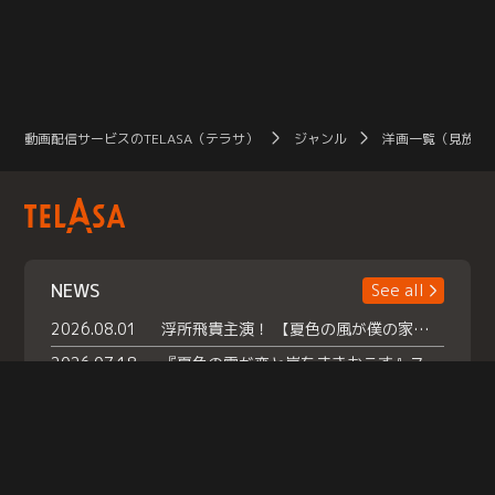
動画配信サービスのTELASA（テラサ）
ジャンル
洋画一覧（見放題
NEWS
See all
2026.08.01
浮所飛貴主演！ 【夏色の風が僕の家にやってきた】 本日よりテラサで独占配信スタート！
2026.07.18
『夏色の雲が恋と嵐をまきおこす』スペシャルメイキング 【Part1】2026年７月18日（土）23時30分～配信スタート！話題のシーンの裏側を大公開！豪華キャスト大集合！ 『武宮家 真夏の家族会議』開催！
2026.07.15
救命医・遥（今田）の《心揺さぶる過去》や、 麻酔科医・権野（船越英一郎）の《謎多きプライベート》など… 《知られざるエピソード》を独占配信！