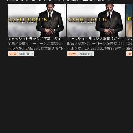
エンターテインメント！現在も解明
エンターテインメント！現在も解明
こ
されていない“脳の謎”をテーマに、
されていない“脳の謎”をテーマに、
仕
予測不能なストーリーが繰り広げら
予測不能なストーリーが繰り広げら
監
れる！！
れる！！
彼
殺
キャッシュトラック／字幕【ガイ・リッチー監督×ジェイソン・ステイサム】
キャッシュトラック／吹替【ガイ・リッチー監督×ジェイソン・ステイサム】
字幕／英雄＜ヒーロー＞か悪党＜ヒ
吹替／英雄＜ヒーロー＞か悪党＜ヒ
吹
ール＞か。LAにある現金輸送専門の
ール＞か。LAにある現金輸送専門の
庫
警備会社フォーティコ・セキュリテ
警備会社フォーティコ・セキュリテ
た
New
Subtitle
New
Dubbing
Ne
ィ社。そこに雇われた新人パトリッ
ィ社。そこに雇われた新人パトリッ
恋
ク・ヒル、通称“H”。試験をぎりぎ
ク・ヒル、通称“H”。試験をぎりぎ
踏
りで合格した彼は周りから特に気に
りで合格した彼は周りから特に気に
罪を
留められる存在ではなかった。しか
留められる存在ではなかった。しか
が
し、彼の乗ったトラックが強盗に襲
し、彼の乗ったトラックが強盗に襲
で
われた時、驚くほど高い戦闘スキル
われた時、驚くほど高い戦闘スキル
険
でそれを阻止する。彼は一体何者な
でそれを阻止する。彼は一体何者な
め
のか？
のか？