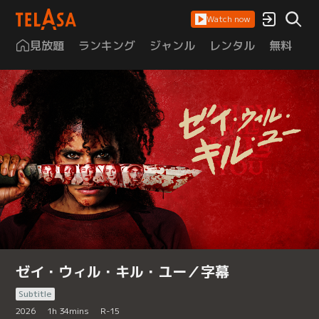
Watch now
見放題
ランキング
ジャンル
レンタル
無料
は
ゼイ・ウィル・キル・ユー／字幕
Subtitle
2026
1
h
34
mins
R-15