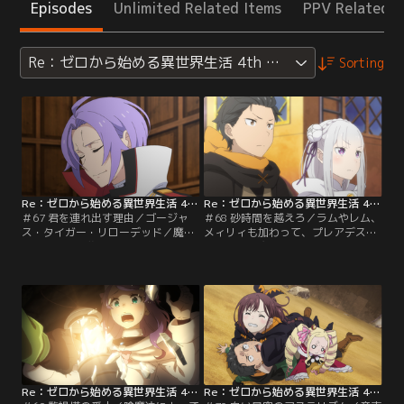
Episodes
Unlimited Related Items
PPV Related I
Re：ゼロから始める異世界生活 4th season
Sorting
Re：ゼロから始める異世界生活 4th season 第67話
Re：ゼロから始める異世界生活 4th season 第68話
＃67 君を連れ出す理由／ゴージャ
＃68 砂時間を越えろ／ラムやレム、
ス・タイガー・リローデッド／魔女
メィリィも加わって、プレアデス監
教大罪司教の襲撃をなんとか退けた
視塔のある魔境・アウグリア砂丘へ
スバルたちだったが、『色欲』に姿
の挑戦の旅が始まった。しかしミル
を変えられた人々、『暴食』に名前
ーラの町で聞いた「監視塔には四百
や記憶を奪われた者たちなど、失っ
年間だれも辿り着けてはいない」と
た代償は大きかった。現状解決の糸
いう話の通り、メィリィの加護で魔
口を探る中、アナスタシアの提案で
獣をいなし、砂風吹き荒れる『砂時
ルグニカ三英傑の一人、『賢者』シ
間』をやり過ごしながら進むもの
ャウラの住まうプレアデス監視塔へ
の、塔との距離は何故か一向に縮ま
向かうことを決意する。
らない。
Re：ゼロから始める異世界生活 4th season 第69話
Re：ゼロから始める異世界生活 4th season 第70話