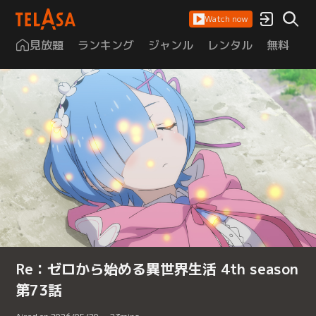
Watch now
見放題
ランキング
ジャンル
レンタル
無料
は
Re：ゼロから始める異世界生活 4th season
第73話