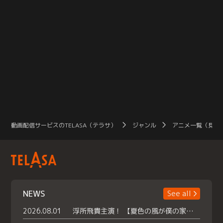
動画配信サービスのTELASA（テラサ）
ジャンル
アニメ一覧（見放
NEWS
See all
2026.08.01
浮所飛貴主演！ 【夏色の風が僕の家にやってきた】 本日よりテラサで独占配信スタート！