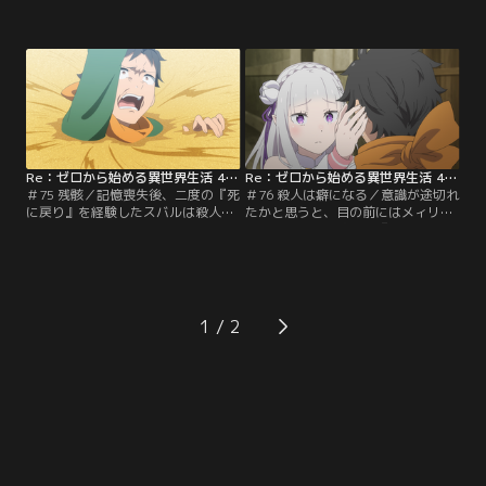
負傷したユリウスはひとまず緑部屋
喚されてしまった少年、ナツキ・ス
で休養することに。スバルたちは初
バル。目の前に広がるファンタジー
代剣聖攻略のヒントをシャウラから
な異世界に目を輝かせるスバルだっ
聞き出そうとするも、有益な情報を
たが、どうやら召喚されてから今ま
得られない。束の間の朗らかな食事
での記憶を失ってしまったらしい。
を終えた夜更け、目覚めたスバルは
塔の『試験』に挑戦中だと教えてく
バルコニーでたたずむ襟ドナを発見
れたが、異世界に招かれた人間が超
する。アナスタシアを演じず…。
常の力を発揮するといったお約束の
展開もなく…。
Re：ゼロから始める異世界生活 4th season 第75話
Re：ゼロから始める異世界生活 4th season 第76話
＃75 残骸／記憶喪失後、二度の『死
＃76 殺人は癖になる／意識が途切れ
に戻り』を経験したスバルは殺人鬼
たかと思うと、目の前にはメィリィ
から逃れるため、誰一人として信用
の死体、そして腕には『ナツキスバ
ならない監視塔からの脱出を目指
ル参上』の文字。激しく動揺するス
す。しかし砂漠で巨大な砂蚯蚓に襲
バルはひとまず死体を隠してその場
われ、砂に呑まれて地下へと迷い込
を去るも、書庫でベアトリスがメィ
んでしまった。精神的に追い詰めら
リィ・ポートルートと書かれた『死
れながら地下通路を進むも、何故か
者の書』を発見していた。代表して
1
監視塔からは逃れられない。目的を
『死者の書』を読み、彼女の孤独な
変え、凶気を携えて四層へと登った
過去と、死の真相を追体験するスバ
スバルは…。
ル。