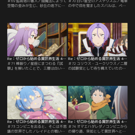
＃69 監視塔の番人／陰魔法によって
＃70 白い星空のアステリズム／竜車
空間の歪みが生じ、砂丘の地下に飛
の中で目を覚ましたスバルは、ベア
ばされてしまったスバルはラムに叩
トリスから全員無事に合流できたこ
き起こされる。襟ドナとパトラッシ
と、プレアデス監視塔の内部に到達
ュと合流するものの、エミリアやレ
したことを聞かされる。安心したの
ム、ベアトリスたちとは分断されて
も束の間、スバルを「お師様」と呼
しまった。双子の共感覚によって動
び慕う少女、塔の星番を名乗るシャ
けないレムの命の無事は確認できた
ウラの熱烈な抱擁が歓迎した。彼女
が、近くに出口も見つからない。み
の案内で一行は塔の三層『タイゲ
んなと合流するため、風もなく、気
タ』に足を踏み入れる。
温も低く…。
Re：ゼロから始める異世界生活 4th season 第71話
Re：ゼロから始める異世界生活 4th season 第72話
＃71 棒振り／星座にまつわる『試
＃72 ユリウス・ユークリウス／二層
験』を解いたことで、三層は白い空
の試験官として待ち構えていたの
間から無数の書架が並んでいる巨大
は、『棒振り』を自称する赤い男だ
な書庫へと姿を変えた。一冊の蔵書
った。先陣を切るユリウスに対し、
に触れたスバルは、無邪気の残酷を
『棒振り』が得物として取り出した
具現化したような記憶を追体験す
のは木の枝のような箸。最高峰の剣
る。膨大な蔵書の中から目当ての情
技を容易くかわされ、圧倒的な力差
報を探すのは困難だと判断し、一行
が騎士を退屈に踏みにじっていく。
は他の階層の攻略を優先すること
なんとか四層へと逃げ帰ったスバル
に。二層『エレクトラ』の白亜の領
たちはその風貌やシャウラの情報を
域に突き刺さる剣を引き抜き…。
頼りに試験官の正体を…。
Re：ゼロから始める異世界生活 4th season 第73話
Re：ゼロから始める異世界生活 4th season 第74話
＃73 コンビニを出ると、そこは不思
＃74 オマエハダレダ／コンビニから
議の世界でした／レイドとの戦いで
の帰り道、突如として異世界へと召