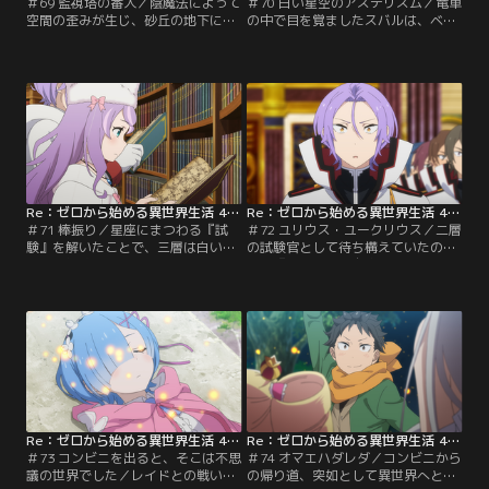
＃69 監視塔の番人／陰魔法によって
＃70 白い星空のアステリズム／竜車
空間の歪みが生じ、砂丘の地下に飛
の中で目を覚ましたスバルは、ベア
ばされてしまったスバルはラムに叩
トリスから全員無事に合流できたこ
き起こされる。襟ドナとパトラッシ
と、プレアデス監視塔の内部に到達
ュと合流するものの、エミリアやレ
したことを聞かされる。安心したの
ム、ベアトリスたちとは分断されて
も束の間、スバルを「お師様」と呼
しまった。双子の共感覚によって動
び慕う少女、塔の星番を名乗るシャ
けないレムの命の無事は確認できた
ウラの熱烈な抱擁が歓迎した。彼女
が、近くに出口も見つからない。み
の案内で一行は塔の三層『タイゲ
んなと合流するため、風もなく、気
タ』に足を踏み入れる。
温も低く…。
Re：ゼロから始める異世界生活 4th season 第71話
Re：ゼロから始める異世界生活 4th season 第72話
＃71 棒振り／星座にまつわる『試
＃72 ユリウス・ユークリウス／二層
験』を解いたことで、三層は白い空
の試験官として待ち構えていたの
間から無数の書架が並んでいる巨大
は、『棒振り』を自称する赤い男だ
な書庫へと姿を変えた。一冊の蔵書
った。先陣を切るユリウスに対し、
に触れたスバルは、無邪気の残酷を
『棒振り』が得物として取り出した
具現化したような記憶を追体験す
のは木の枝のような箸。最高峰の剣
る。膨大な蔵書の中から目当ての情
技を容易くかわされ、圧倒的な力差
報を探すのは困難だと判断し、一行
が騎士を退屈に踏みにじっていく。
は他の階層の攻略を優先すること
なんとか四層へと逃げ帰ったスバル
に。二層『エレクトラ』の白亜の領
たちはその風貌やシャウラの情報を
域に突き刺さる剣を引き抜き…。
頼りに試験官の正体を…。
Re：ゼロから始める異世界生活 4th season 第73話
Re：ゼロから始める異世界生活 4th season 第74話
＃73 コンビニを出ると、そこは不思
＃74 オマエハダレダ／コンビニから
議の世界でした／レイドとの戦いで
の帰り道、突如として異世界へと召