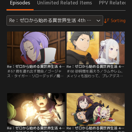
Episodes
Unlimited Related Items
PPV Related I
Re：ゼロから始める異世界生活 4th season
Sorting
Re：ゼロから始める異世界生活 4th season 第67話
Re：ゼロから始める異世界生活 4th season 第68話
＃67 君を連れ出す理由／ゴージャ
＃68 砂時間を越えろ／ラムやレム、
ス・タイガー・リローデッド／魔女
メィリィも加わって、プレアデス監
教大罪司教の襲撃をなんとか退けた
視塔のある魔境・アウグリア砂丘へ
スバルたちだったが、『色欲』に姿
の挑戦の旅が始まった。しかしミル
を変えられた人々、『暴食』に名前
ーラの町で聞いた「監視塔には四百
や記憶を奪われた者たちなど、失っ
年間だれも辿り着けてはいない」と
た代償は大きかった。現状解決の糸
いう話の通り、メィリィの加護で魔
口を探る中、アナスタシアの提案で
獣をいなし、砂風吹き荒れる『砂時
ルグニカ三英傑の一人、『賢者』シ
間』をやり過ごしながら進むもの
ャウラの住まうプレアデス監視塔へ
の、塔との距離は何故か一向に縮ま
向かうことを決意する。
らない。
Re：ゼロから始める異世界生活 4th season 第69話
Re：ゼロから始める異世界生活 4th season 第70話