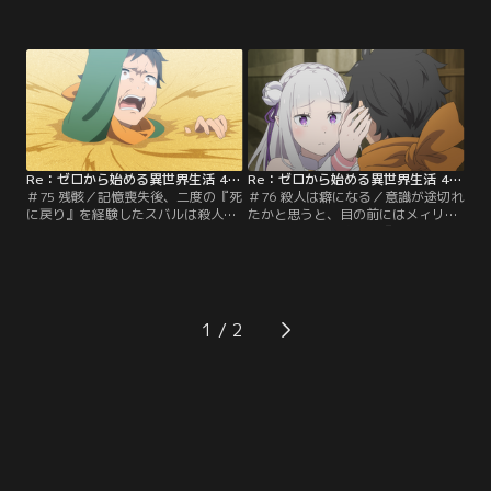
負傷したユリウスはひとまず緑部屋
喚されてしまった少年、ナツキ・ス
で休養することに。スバルたちは初
バル。目の前に広がるファンタジー
代剣聖攻略のヒントをシャウラから
な異世界に目を輝かせるスバルだっ
聞き出そうとするも、有益な情報を
たが、どうやら召喚されてから今ま
得られない。束の間の朗らかな食事
での記憶を失ってしまったらしい。
を終えた夜更け、目覚めたスバルは
塔の『試験』に挑戦中だと教えてく
バルコニーでたたずむ襟ドナを発見
れたが、異世界に招かれた人間が超
する。アナスタシアを演じず…。
常の力を発揮するといったお約束の
展開もなく…。
Re：ゼロから始める異世界生活 4th season 第75話
Re：ゼロから始める異世界生活 4th season 第76話
＃75 残骸／記憶喪失後、二度の『死
＃76 殺人は癖になる／意識が途切れ
に戻り』を経験したスバルは殺人鬼
たかと思うと、目の前にはメィリィ
から逃れるため、誰一人として信用
の死体、そして腕には『ナツキスバ
ならない監視塔からの脱出を目指
ル参上』の文字。激しく動揺するス
す。しかし砂漠で巨大な砂蚯蚓に襲
バルはひとまず死体を隠してその場
われ、砂に呑まれて地下へと迷い込
を去るも、書庫でベアトリスがメィ
んでしまった。精神的に追い詰めら
リィ・ポートルートと書かれた『死
れながら地下通路を進むも、何故か
者の書』を発見していた。代表して
1
監視塔からは逃れられない。目的を
『死者の書』を読み、彼女の孤独な
変え、凶気を携えて四層へと登った
過去と、死の真相を追体験するスバ
スバルは…。
ル。