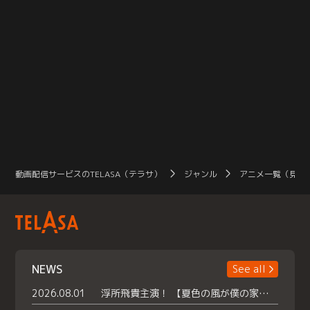
動画配信サービスのTELASA（テラサ）
ジャンル
アニメ一覧（見放
NEWS
See all
2026.08.01
浮所飛貴主演！ 【夏色の風が僕の家にやってきた】 本日よりテラサで独占配信スタート！