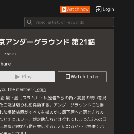
Watch now
Login
京アンダーグラウンド 第21話
22
mins
Share
Play
Watch Later
 you the member?
Login
1話 最下層（スラム）…反逆者たちの街／高麗の戦いを見
た白龍は切り札を発動する。アンダーグラウンドに仕掛
れた爆破装置がすべてを揺るがし最下層へと落とされる
奈とチェルシー。銀之助たちとはぐれてしまった2人の目
に高麗が現れ行動を共にすることになるが…【提供：バ
イチャンネル】