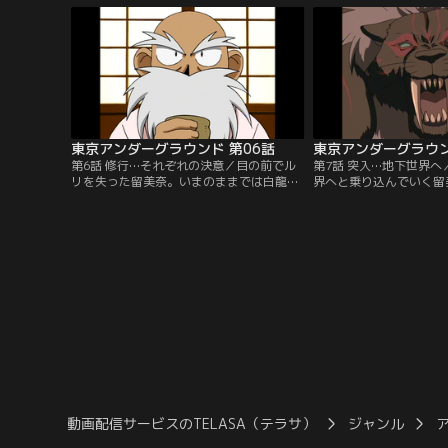
が開き、地下世界からやってきたという二
だという。しかし一息つ
人のナゾの少女を匿うハメに…。ルリ・サ
世界からの追手が忍び寄
ラサとチェルシー・ローレック。彼女たち
の名は赤（セキ）。チェ
との出会いが、留美奈の運命を変える！
せられる強大な赤に、留
【提供：バンダイチャンネル】
が…。【提供：バンダイ
東京アンダーグラウンド 第06話
東京アンダーグラウン
第6話 修行…それぞれの決意／目の前でル
第7話 突入…地下世界
リを失った留美奈。いまのままでは白龍た
界へと乗り込んでいく留
ちに勝つことは不可能だ。そこに留美奈の
ー、そして銀之助の三人
祖父が帰ってきた。強くなりたいと願う留
ラウンドへ繋がる道は白
美奈は、古武術を体得している祖父の特訓
掛けて待ち受けていた。
を願い出る。チェルシーと一緒に激しい特
前に立ちふさがる異形の
訓を積み重ねる留美奈は、急激に力をつけ
の怪物と戦い、遂に地下
ていく。ついに最後の難関に挑むが、そこ
る。そこには、知られて
には恐るべきカラクリが待ち受けていた。
住む人々の生活があった
【提供：バンダイチャンネル】
ダイチャンネル】
動画配信サービスのTELASA（テラサ）
ジャンル