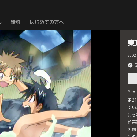
ル
無料
はじめての方へ
東
2002
Are
第2
てい
けら
留美
の前
ンダ