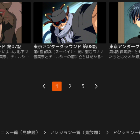
く間もなく、地下
た。こんな時に追手がやってきたら…不安
らされた校舎で、
っていた。その者
のよぎるチェルシー。彼女の予感は的中す
生活の息吹を少し
ルシーさえねじ伏
る。第2の刺客・雷使いのシエルが留美奈
な時間は終わろう
美奈が戦いを挑む
を待ち受けていた。【提供：バンダイチャ
白龍とテイルが留
チャンネル】
ンネル】
【提供：バンダイ
ド 第07話
東京アンダーグラウンド 第08話
東京アンダーグ
へ／いよいよ地下世
第8話 師兵（スーペイ）…闇に潜むワナ／
第9話 練氣銃…
美奈、チェルシ
留美奈とチェルシーの前に立ちはだかる能
たちとはぐれた銀
。だがアンダーグ
力者・羅。巨大な鉄柱を軽々と振り回す羅
れる。このピンチ
龍が既にワナを仕
に苦戦するチェルシーだったが、羅の能力
彼は能力を持たぬ
留美奈たちの目の
が『磁力』であることを見抜くと形勢は逆
という武器を作り
怪物。留美奈はこ
転、一気に羅を追い詰める。だが、羅たち
留美奈のように能
世界への扉を開け
が村人を人質にとったことでチェルシーは
みんなの足手まと
1
2
3
いなかった地下に
再びピンチに立たされる。留美奈も駆けつ
氣銃の作り方を教
…。【提供：バン
けるが人質がとられていて手が出せない。
る。【提供：バン
【提供：バンダイチャンネル】
アニメ一覧（見放題）
アクション一覧（見放題）
アクション一