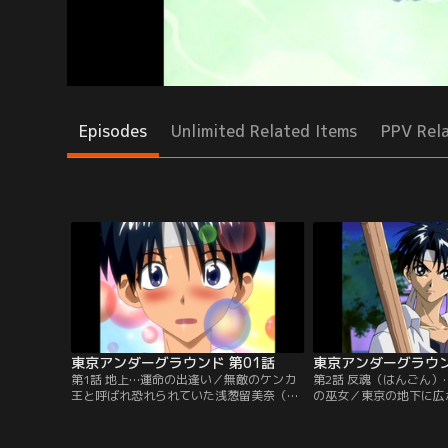
Episodes
Unlimited Related Items
PPV Rel
東京アンダーグラウンド 第01話
東京アンダーグラウン
第1話 地上…運命の出逢い／無敵のケンカ
第2話 反魂（はんごん
王と呼ばれ恐れられていた浅葱留美奈（あ
の巫女／東京の地下に広
さぎるみな）。高校生活も初日早々に番長
ーグラウンドから逃げて
グループを叩きのめすというイヤな始ま
一目惚れする留美奈。ル
り。しかも家に帰ってみると庭に大きな穴
女であり、チェルシーは