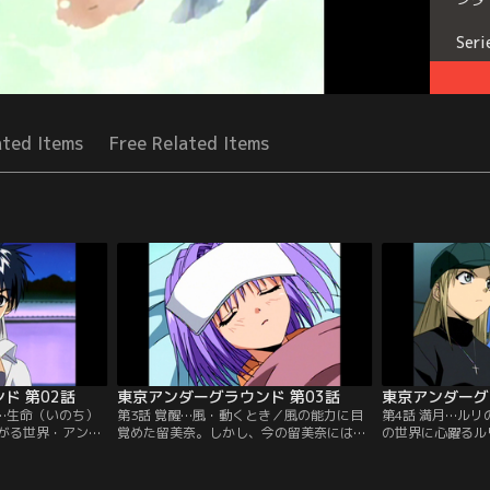
Seri
ated Items
Free Related Items
ド 第02話
東京アンダーグラウンド 第03話
東京アンダーグ
）…生命（いのち）
第3話 覚醒…風・動くとき／風の能力に目
第4話 満月…ル
がる世界・アンダ
覚めた留美奈。しかし、今の留美奈には自
の世界に心躍るル
きたというルリに
分の秘めた能力を使いこなすことが出来な
から学校に行って
リは地下世界の巫
い。一方、留美奈を助けるために『反魂の
そこで留美奈は夜
ルリの護衛官なの
能力』を使ったルリは深い眠りについてい
リを連れて行くこ