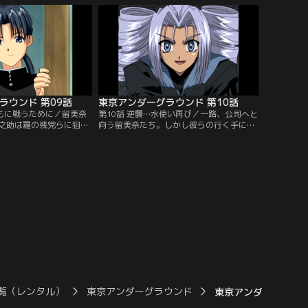
ルリは地上の人間たちの
い！』…追い詰められた二人を目の当たり
だけ感じた。だが穏やか
にしたルリは、自らアンダーグラウンドに
としていた。最強の敵、
戻る決意を固めた。白龍たちの目的はルリ
美奈たちに襲い掛かる。
を連れ戻す…ただそれだけなのだから。
チャンネル】
【提供：バンダイチャンネル】
ラウンド 第09話
東京アンダーグラウンド 第10話
ともに戦うために／留美奈
第10話 逆襲…水使い再び／一路、公司へと
之助は羅の残党らに狙わ
向う留美奈たち。しかし彼らの行く手に
を救ったのが翠だった。
は、テイルとシャルマの二人が待ち構えて
身でありながら、練氣銃
いた。留美奈との再戦を誓うテイルの猛
公司と戦っていたのだ。
攻。そしてチェルシーに私怨を抱くシャル
力を持たない銀之助は、
マの襲撃。巨大な謎の空洞を舞台に四人の
いになるまいと、翠に練
能力者が激突する。本気で襲い掛かかるテ
わろうと必死に食い下が
イルに追い詰められる留美奈。だがこの戦
ダイチャンネル】
いの中で留美奈は己の真の能力に目覚めて
いった。【提供：バンダイチャンネル】
覧（レンタル）
東京アンダーグラウンド
東京アンダーグラウン