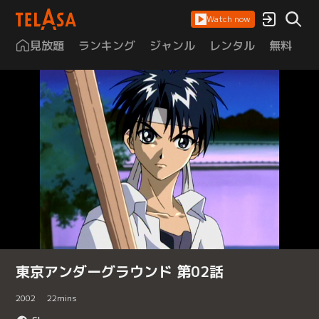
Watch now
見放題
ランキング
ジャンル
レンタル
無料
は
東京アンダーグラウンド 第02話
2002
22
mins