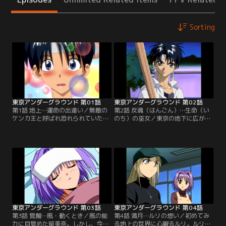
Sorting
東京アンダーグラウンド 第01話
東京アンダーグラウンド 第02話
第1話 地上…運命の出逢い／無敵の
第2話 反魂（はんごん）…生命（い
ケンカ王と呼ばれ恐れられていた浅
のち）の巫女／東京の地下に広がる
葱留美奈（あさぎるみな）。高校生
世界・アンダーグラウンドから逃げ
活も初日早々に番長グループを叩き
てきたというルリに一目惚れする留
のめすというイヤな始まり。しかも
美奈。ルリは地下世界の巫女であ
家に帰ってみると庭に大きな穴が開
り、チェルシーはルリの護衛官なの
き、地下世界からやってきたという
だという。しかし一息つく間もな
二人のナゾの少女を匿うハメに…。
く、地下世界からの追手が忍び寄っ
ルリ・サラサとチェルシー・ローレ
ていた。その者の名は赤（セキ）。
ック。彼女たちとの出会いが、留美
チェルシーさえねじ伏せられる強大
奈の運命を変える！【提供：バンダ
な赤に、留美奈が戦いを挑むが…。
イチャンネル】
【提供：バンダイチャンネル】
東京アンダーグラウンド 第03話
東京アンダーグラウンド 第04話
第3話 覚醒…風・動くとき／風の能
第4話 満月…ルリの想い／初めてみ
力に目覚めた留美奈。しかし、今の
る地上の世界に心躍るルリ。ルリ