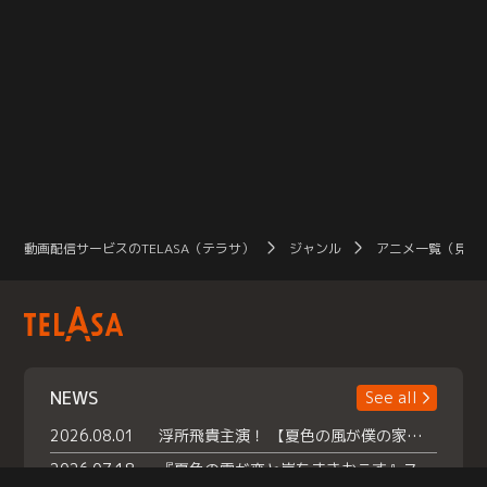
動画配信サービスのTELASA（テラサ）
ジャンル
アニメ一覧（見放
NEWS
See all
2026.08.01
浮所飛貴主演！ 【夏色の風が僕の家にやってきた】 本日よりテラサで独占配信スタート！
2026.07.18
『夏色の雲が恋と嵐をまきおこす』スペシャルメイキング 【Part1】2026年７月18日（土）23時30分～配信スタート！話題のシーンの裏側を大公開！豪華キャスト大集合！ 『武宮家 真夏の家族会議』開催！