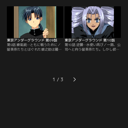
る道は白龍が既にワナを仕掛けて待
ルシーだったが、羅の能力が『磁
ち受けていた。留美奈たちの目の前
力』であることを見抜くと形勢は逆
に立ちふさがる異形の怪物。留美奈
転、一気に羅を追い詰める。だが、
はこの怪物と戦い、遂に地下世界へ
羅たちが村人を人質にとったことで
の扉を開ける。そこには、知られて
チェルシーは再びピンチに立たされ
いなかった地下に住む人々の生活が
る。留美奈も駆けつけるが人質がと
あった…。【提供：バンダイチャン
られていて手が出せない。【提供：
ネル】
バンダイチャンネル】
東京アンダーグラウンド 第09話
東京アンダーグラウンド 第10話
第9話 練氣銃…ともに戦うために／
第10話 逆襲…水使い再び／一路、公
留美奈たちとはぐれた銀之助は羅の
司へと向う留美奈たち。しかし彼ら
残党らに狙われる。このピンチを救
の行く手には、テイルとシャルマの
ったのが翠だった。彼は能力を持た
二人が待ち構えていた。留美奈との
ぬ身でありながら、練氣銃という武
再戦を誓うテイルの猛攻。そしてチ
器を作り公司と戦っていたのだ。留
ェルシーに私怨を抱くシャルマの襲
美奈のように能力を持たない銀之助
撃。巨大な謎の空洞を舞台に四人の
は、みんなの足手まといになるまい
能力者が激突する。本気で襲い掛か
1
と、翠に練氣銃の作り方を教わろう
かるテイルに追い詰められる留美
と必死に食い下がる。【提供：バン
奈。だがこの戦いの中で留美奈は己
ダイチャンネル】
の真の能力に目覚めていった。【提
供：バンダイチャンネル】