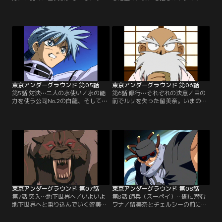
留美奈には自分の秘めた能力を使い
は、一度でいいから学校に行ってみ
こなすことが出来ない。一方、留美
たいと留美奈に頼む。そこで留美奈
奈を助けるために『反魂の能力』を
は夜、人気のない学校へとルリを連
使ったルリは深い眠りについてい
れて行くことにした。月明かりに照
た。こんな時に追手がやってきた
らされた校舎で、ルリは地上の人間
ら…不安のよぎるチェルシー。彼女
たちの生活の息吹を少しだけ感じ
の予感は的中する。第2の刺客・雷
た。だが穏やかな時間は終わろうと
使いのシエルが留美奈を待ち受けて
していた。最強の敵、白龍とテイル
いた。【提供：バンダイチャンネ
が留美奈たちに襲い掛かる。【提
ル】
供：バンダイチャンネル】
東京アンダーグラウンド 第05話
東京アンダーグラウンド 第06話
第5話 対決…二人の水使い／水の能
第6話 修行…それぞれの決意／目の
力を使う公司No.2の白龍、そしても
前でルリを失った留美奈。いまのま
う一人の水使い・テイル。未熟な留
までは白龍たちに勝つことは不可能
美奈はテイルの技に幻惑され、チェ
だ。そこに留美奈の祖父が帰ってき
ルシーもまた白龍の圧倒的な力に成
た。強くなりたいと願う留美奈は、
す術がなかった。『二人を助けた
古武術を体得している祖父の特訓を
い！』…追い詰められた二人を目の
願い出る。チェルシーと一緒に激し
当たりにしたルリは、自らアンダー
い特訓を積み重ねる留美奈は、急激
グラウンドに戻る決意を固めた。白
に力をつけていく。ついに最後の難
龍たちの目的はルリを連れ戻す…た
関に挑むが、そこには恐るべきカラ
だそれだけなのだから。【提供：バ
クリが待ち受けていた。【提供：バ
ンダイチャンネル】
ンダイチャンネル】
東京アンダーグラウンド 第07話
東京アンダーグラウンド 第08話
第7話 突入…地下世界へ／いよいよ
第8話 師兵（スーペイ）…闇に潜む
地下世界へと乗り込んでいく留美
ワナ／留美奈とチェルシーの前に立
奈、チェルシー、そして銀之助の三
ちはだかる能力者・羅。巨大な鉄柱
人。だがアンダーグラウンドへ繋が
を軽々と振り回す羅に苦戦するチェ