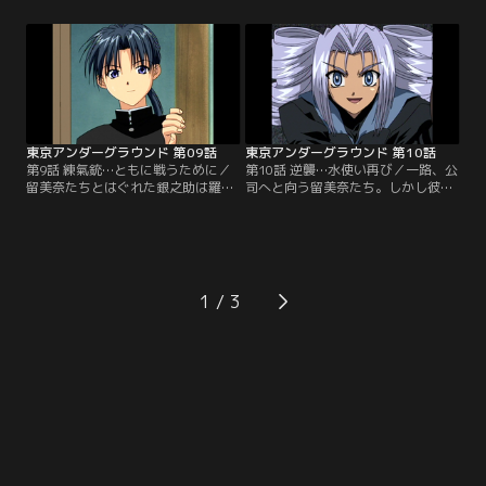
る道は白龍が既にワナを仕掛けて待
ルシーだったが、羅の能力が『磁
ち受けていた。留美奈たちの目の前
力』であることを見抜くと形勢は逆
に立ちふさがる異形の怪物。留美奈
転、一気に羅を追い詰める。だが、
はこの怪物と戦い、遂に地下世界へ
羅たちが村人を人質にとったことで
の扉を開ける。そこには、知られて
チェルシーは再びピンチに立たされ
いなかった地下に住む人々の生活が
る。留美奈も駆けつけるが人質がと
あった…。【提供：バンダイチャン
られていて手が出せない。【提供：
ネル】
バンダイチャンネル】
東京アンダーグラウンド 第09話
東京アンダーグラウンド 第10話
第9話 練氣銃…ともに戦うために／
第10話 逆襲…水使い再び／一路、公
留美奈たちとはぐれた銀之助は羅の
司へと向う留美奈たち。しかし彼ら
残党らに狙われる。このピンチを救
の行く手には、テイルとシャルマの
ったのが翠だった。彼は能力を持た
二人が待ち構えていた。留美奈との
ぬ身でありながら、練氣銃という武
再戦を誓うテイルの猛攻。そしてチ
器を作り公司と戦っていたのだ。留
ェルシーに私怨を抱くシャルマの襲
美奈のように能力を持たない銀之助
撃。巨大な謎の空洞を舞台に四人の
は、みんなの足手まといになるまい
能力者が激突する。本気で襲い掛か
1
と、翠に練氣銃の作り方を教わろう
かるテイルに追い詰められる留美
と必死に食い下がる。【提供：バン
奈。だがこの戦いの中で留美奈は己
ダイチャンネル】
の真の能力に目覚めていった。【提
供：バンダイチャンネル】