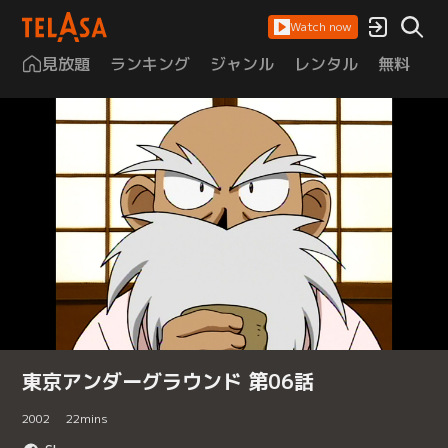
Watch now
見放題
ランキング
ジャンル
レンタル
無料
は
東京アンダーグラウンド 第06話
2002
22
mins