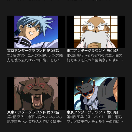
留美奈には自分の秘めた能力を使い
は、一度でいいから学校に行ってみ
こなすことが出来ない。一方、留美
たいと留美奈に頼む。そこで留美奈
奈を助けるために『反魂の能力』を
は夜、人気のない学校へとルリを連
使ったルリは深い眠りについてい
れて行くことにした。月明かりに照
た。こんな時に追手がやってきた
らされた校舎で、ルリは地上の人間
ら…不安のよぎるチェルシー。彼女
たちの生活の息吹を少しだけ感じ
の予感は的中する。第2の刺客・雷
た。だが穏やかな時間は終わろうと
使いのシエルが留美奈を待ち受けて
していた。最強の敵、白龍とテイル
いた。【提供：バンダイチャンネ
が留美奈たちに襲い掛かる。【提
ル】
供：バンダイチャンネル】
東京アンダーグラウンド 第05話
東京アンダーグラウンド 第06話
第5話 対決…二人の水使い／水の能
第6話 修行…それぞれの決意／目の
力を使う公司No.2の白龍、そしても
前でルリを失った留美奈。いまのま
う一人の水使い・テイル。未熟な留
までは白龍たちに勝つことは不可能
美奈はテイルの技に幻惑され、チェ
だ。そこに留美奈の祖父が帰ってき
ルシーもまた白龍の圧倒的な力に成
た。強くなりたいと願う留美奈は、
す術がなかった。『二人を助けた
古武術を体得している祖父の特訓を
い！』…追い詰められた二人を目の
願い出る。チェルシーと一緒に激し
当たりにしたルリは、自らアンダー
い特訓を積み重ねる留美奈は、急激
グラウンドに戻る決意を固めた。白
に力をつけていく。ついに最後の難
龍たちの目的はルリを連れ戻す…た
関に挑むが、そこには恐るべきカラ
だそれだけなのだから。【提供：バ
クリが待ち受けていた。【提供：バ
ンダイチャンネル】
ンダイチャンネル】
東京アンダーグラウンド 第07話
東京アンダーグラウンド 第08話
第7話 突入…地下世界へ／いよいよ
第8話 師兵（スーペイ）…闇に潜む
地下世界へと乗り込んでいく留美
ワナ／留美奈とチェルシーの前に立
奈、チェルシー、そして銀之助の三
ちはだかる能力者・羅。巨大な鉄柱
人。だがアンダーグラウンドへ繋が
を軽々と振り回す羅に苦戦するチェ