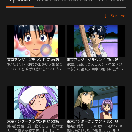
Sorting
東京アンダーグラウンド 第01話
東京アンダーグラウンド 第02話
第1話 地上…運命の出逢い／無敵の
第2話 反魂（はんごん）…生命（い
ケンカ王と呼ばれ恐れられていた浅
のち）の巫女／東京の地下に広がる
葱留美奈（あさぎるみな）。高校生
世界・アンダーグラウンドから逃げ
活も初日早々に番長グループを叩き
てきたというルリに一目惚れする留
のめすというイヤな始まり。しかも
美奈。ルリは地下世界の巫女であ
家に帰ってみると庭に大きな穴が開
り、チェルシーはルリの護衛官なの
き、地下世界からやってきたという
だという。しかし一息つく間もな
二人のナゾの少女を匿うハメに…。
く、地下世界からの追手が忍び寄っ
ルリ・サラサとチェルシー・ローレ
ていた。その者の名は赤（セキ）。
ック。彼女たちとの出会いが、留美
チェルシーさえねじ伏せられる強大
奈の運命を変える！【提供：バンダ
な赤に、留美奈が戦いを挑むが…。
イチャンネル】
【提供：バンダイチャンネル】
東京アンダーグラウンド 第03話
東京アンダーグラウンド 第04話
第3話 覚醒…風・動くとき／風の能
第4話 満月…ルリの想い／初めてみ
力に目覚めた留美奈。しかし、今の
る地上の世界に心躍るルリ。ルリ