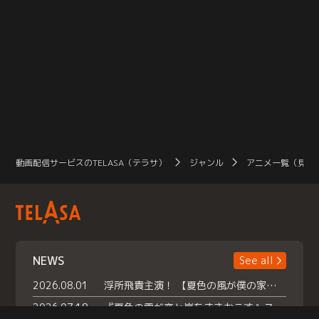
動画配信サービスのTELASA（テラサ）
ジャンル
アニメ一覧（見放
NEWS
See all
2026.08.01
浮所飛貴主演！ 【夏色の風が僕の家にやってきた】 本日よりテラサで独占配信スタート！
2026.07.18
『夏色の雲が恋と嵐をまきおこす』スペシャルメイキング 【Part1】2026年７月18日（土）23時30分～配信スタート！話題のシーンの裏側を大公開！豪華キャスト大集合！ 『武宮家 真夏の家族会議』開催！