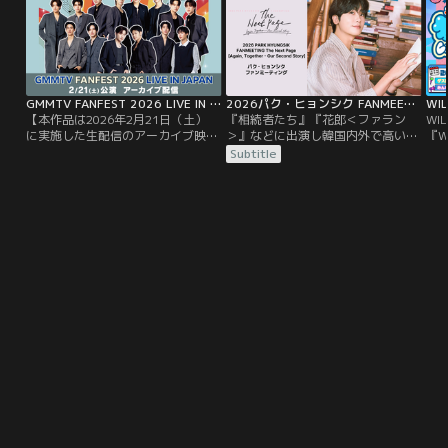
GMMTV FANFEST 2026 LIVE IN JAPAN アーカイブ配信／特典映像付
2026パク・ヒョンシク FANMEETING The Next Page［Again, Together - Our Second Story］
【本作品は2026年2月21日（土）
『相続者たち』『花郎＜ファラン
WI
に実施した生配信のアーカイブ映像
＞』などに出演し韓国内外で高い人
『W
となります】＜冒頭に本番前のイン
気を誇る俳優パク・ヒョンシク。3
う
Subtitle
タビューを含む特典映像も！＞タイ
月12日（木）に東京国際フォーラム
城
の大人気俳優総勢14人が大集結！
で開催されたファンミーティングを
公
GMMTVの人気スターたちが一堂に
TELASAで独占配信！
舞
揃う超豪華イベント「GMMTV
も
FANFEST 2026 LIVE IN JAPAN」を
ない
独占配信！
で