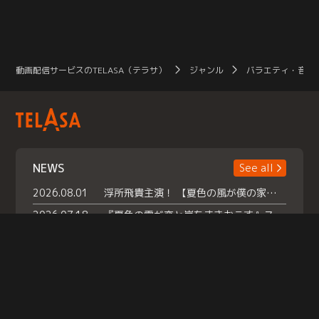
動画配信サービスのTELASA（テラサ）
ジャンル
バラエティ・音楽
NEWS
See all
2026.08.01
浮所飛貴主演！ 【夏色の風が僕の家にやってきた】 本日よりテラサで独占配信スタート！
2026.07.18
『夏色の雲が恋と嵐をまきおこす』スペシャルメイキング 【Part1】2026年７月18日（土）23時30分～配信スタート！話題のシーンの裏側を大公開！豪華キャスト大集合！ 『武宮家 真夏の家族会議』開催！
2026.07.15
救命医・遥（今田）の《心揺さぶる過去》や、 麻酔科医・権野（船越英一郎）の《謎多きプライベート》など… 《知られざるエピソード》を独占配信！