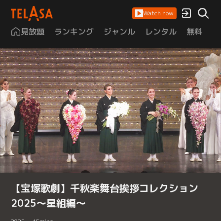
Watch now
見放題
ランキング
ジャンル
レンタル
無料
は
【宝塚歌劇】千秋楽舞台挨拶コレクション
2025～星組編～