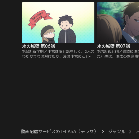
いた湊は、小雪と陽太が
て、2人の関係に興味を
氷の城壁 第06話
氷の城壁 第07話
第6話 新学期／小雪は湊と話をして、2人の
第7話 孤と個／偶然に
わだかまりは解けたが、湊は小雪のことが
た小雪は、陽太の家庭事
気になり始めてしまう。小雪は陽太と一緒
抱えてきた辛い感情を知
に美姫のバイト先に遊びに行く。美姫は、
経験している小雪は、陽
小雪と陽太の仲が良い感じなのではと思い
心に寄り添う。小雪の優
始める。一方で湊は、小雪が陽太のことを
は、自分が抱えたもうひ
好きなのではと勘違いして--。
明ける。
動画配信サービスのTELASA（テラサ）
ジャンル