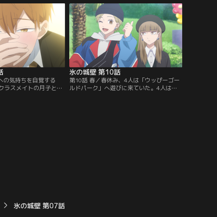
。湊は五十嵐に、小雪の
姫から小雪の話を聞いていたことを話す。
か聞くが--。
話
氷の城壁 第10話
雪への気持ちを自覚する
第10話 春／春休み、4人は「ウッぴーゴー
クラスメイトの月子と仲
ルドパーク」へ遊びに来ていた。4人はお
前のある日小雪、湊、陽
土産やアトラクションを楽しみ、湊はゲー
学校帰りにモールへと出
ムの景品のぬいぐるみを小雪に誕生日プレ
十嵐の姿を見つけた美姫
ゼントとして渡す。そして小雪は湊の意外
小雪との遭遇を避けよう
な一面を見つけて--。
氷の城壁 第07話