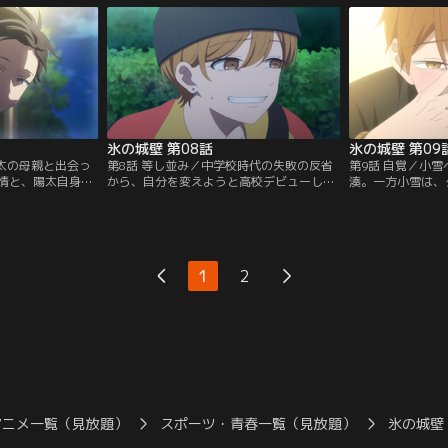
一緒にいるのを見
まう。それぞれの思惑がすれ違ったまま、
高校にやって来た
抱いていく。
4人は交流を深めていく。
ことを知っている
氷の城壁 第08話
氷の城壁 第09
陽太の母親と出会っ
第8話 等し並み／中学校時代の失敗の反省
第9話 自覚／小
情と、陽太自身が
から、自分を変えようと高校デビューした
湊。一方小雪は、
る。両親の離婚を
美姫。だが、上手く行き過ぎて素の自分が
良くなる。テスト
太を心配してその
出せなくなってしまった美姫は、周りが思
太は美姫の提案で
しさに触れた陽太
い描くアイドル像を演じることに限界を感
かける。そこで五
とつの想いも打ち
じ始め、バイト先の先輩たちに本音を漏ら
と湊は、なんとか
す。それを友人のまりに聞かれてしまい-
とするが--。
1
2
-。
アニメ一覧（見放題）
スポーツ・青春一覧（見放題）
氷の城壁