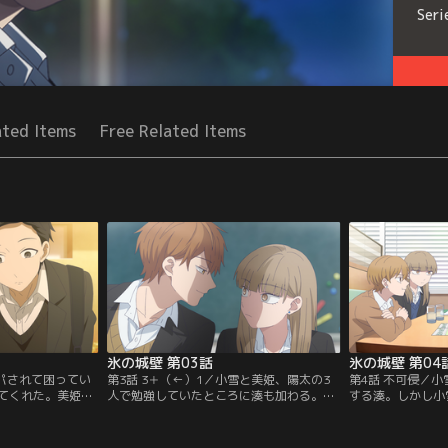
Seri
ated Items
Free Related Items
氷の城壁 第03話
氷の城壁 第04
ンパされて困ってい
第3話 3＋（←）1／小雪と美姫、陽太の3
第4話 不可侵／
てくれた。美姫の
人で勉強していたところに湊も加わる。湊
する湊。しかし小
で、美姫の素の姿
が小雪を気にかけていることを警戒する美
ることに戸惑いを
第に心を開いてい
姫だったが、一方で小雪は美姫が湊に想い
まう。そんな時、
小雪を気にかけて
を寄せているのではないかと勘違いしてし
の五十嵐が、サッ