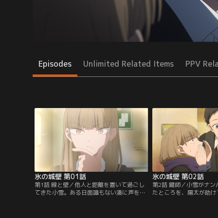
Episodes
Unlimited Related Items
PPV Rel
氷の城壁 第01話
氷の城壁 第02話
第1話 線と壁／他人と距離を置いて過ごし
第2話 鍵師／小雪がナ
てきた小雪。ある日面識もない湊に声をか
たところを、陽太が助け
けられ、小雪の高校生活が変わり始める。
中学時代からの知り合い
を知る陽太に、小雪は次
く。一方でいつも孤独な