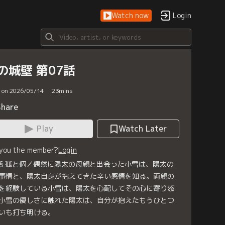
Watch now
Login
の城壁 第07話
d on 2026/05/14
23
mins
Share
Play
Watch Later
 you the member?
Login
話 孤と個／偶然に陽太の母親と出会った小雪は、陽太の
事情と、陽太自身が抱えてきた辛い感情を知る。両親の
を経験している小雪は、陽太を心配してその心に寄り添
小雪の優しさに触れた陽太は、自分が抱えたもうひとつ
いも打ち明ける。