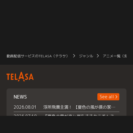
動画配信サービスのTELASA（テラサ）
ジャンル
アニメ一覧（見放
NEWS
See all
2026.08.01
浮所飛貴主演！ 【夏色の風が僕の家にやってきた】 本日よりテラサで独占配信スタート！
2026.07.18
『夏色の雲が恋と嵐をまきおこす』スペシャルメイキング 【Part1】2026年７月18日（土）23時30分～配信スタート！話題のシーンの裏側を大公開！豪華キャスト大集合！ 『武宮家 真夏の家族会議』開催！
2026.07.15
救命医・遥（今田）の《心揺さぶる過去》や、 麻酔科医・権野（船越英一郎）の《謎多きプライベート》など… 《知られざるエピソード》を独占配信！