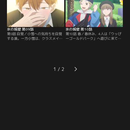
は、自分が抱えたもうひとつの想い
始め、バイト先の先輩たちに本音を
も打ち明ける。
漏らす。それを友人のまりに聞かれ
てしまい--。
氷の城壁 第09話
氷の城壁 第10話
第9話 自覚／小雪への気持ちを自覚
第10話 春／春休み、4人は「ウッぴ
する湊。一方小雪は、クラスメイト
ーゴールドパーク」へ遊びに来てい
の月子と仲良くなる。テスト前のあ
た。4人はお土産やアトラクション
る日小雪、湊、陽太は美姫の提案で
を楽しみ、湊はゲームの景品のぬい
学校帰りにモールへと出かける。そ
ぐるみを小雪に誕生日プレゼントと
こで五十嵐の姿を見つけた美姫と湊
して渡す。そして小雪は湊の意外な
は、なんとか小雪との遭遇を避けよ
一面を見つけて--。
うとするが--。
1