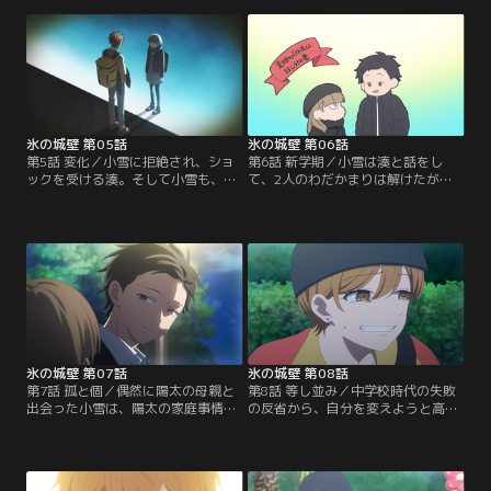
方で小雪は美姫が湊に想いを寄せて
時、小雪の中学時代の同級生の五十
いるのではないかと勘違いしてしま
嵐が、サッカー部の合同練習で明天
う。それぞれの思惑がすれ違ったま
高校にやって来た。湊は五十嵐に、
ま、4人は交流を深めていく。
小雪のことを知っているか聞くが-
-。
氷の城壁 第05話
氷の城壁 第06話
第5話 変化／小雪に拒絶され、ショ
第6話 新学期／小雪は湊と話をし
ックを受ける湊。そして小雪も、一
て、2人のわだかまりは解けたが、
方的に湊を責めたことを後悔してい
湊は小雪のことが気になり始めてし
た。その行き違いを間近で見ていた
まう。小雪は陽太と一緒に美姫のバ
陽太は、2人のわだかまりを解くた
イト先に遊びに行く。美姫は、小雪
め小雪に声をかけ、中学時代に美姫
と陽太の仲が良い感じなのではと思
から小雪の話を聞いていたことを話
い始める。一方で湊は、小雪が陽太
す。
のことを好きなのではと勘違いして-
-。
氷の城壁 第07話
氷の城壁 第08話
第7話 孤と個／偶然に陽太の母親と
第8話 等し並み／中学校時代の失敗
出会った小雪は、陽太の家庭事情
の反省から、自分を変えようと高校
と、陽太自身が抱えてきた辛い感情
デビューした美姫。だが、上手く行
を知る。両親の離婚を経験している
き過ぎて素の自分が出せなくなって
小雪は、陽太を心配してその心に寄
しまった美姫は、周りが思い描くア
り添う。小雪の優しさに触れた陽太
イドル像を演じることに限界を感じ