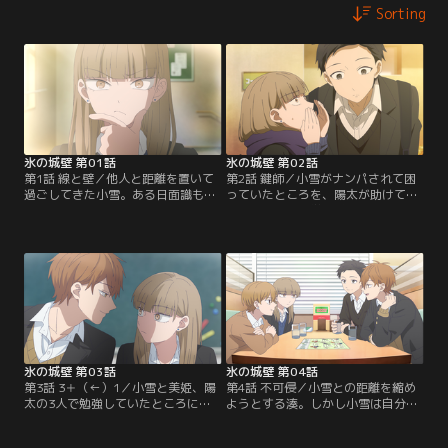
Sorting
氷の城壁 第01話
氷の城壁 第02話
第1話 線と壁／他人と距離を置いて
第2話 鍵師／小雪がナンパされて困
過ごしてきた小雪。ある日面識もな
っていたところを、陽太が助けてく
い湊に声をかけられ、小雪の高校生
れた。美姫の中学時代からの知り合
活が変わり始める。
いで、美姫の素の姿を知る陽太に、
小雪は次第に心を開いていく。一方
でいつも孤独な小雪を気にかけてい
た湊は、小雪と陽太が一緒にいるの
を見て、2人の関係に興味を抱いて
いく。
氷の城壁 第03話
氷の城壁 第04話
第3話 3＋（←）1／小雪と美姫、陽
第4話 不可侵／小雪との距離を縮め
太の3人で勉強していたところに湊
ようとする湊。しかし小雪は自分の
も加わる。湊が小雪を気にかけてい
内側を知られることに戸惑いを感じ
ることを警戒する美姫だったが、一
て、距離をとってしまう。そんな