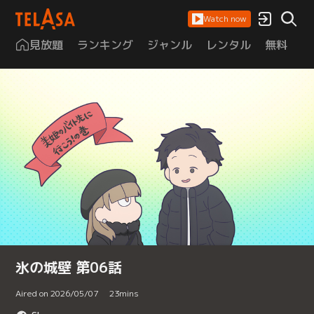
Watch now
見放題
ランキング
ジャンル
レンタル
無料
は
氷の城壁 第06話
Aired on 2026/05/07
23
mins