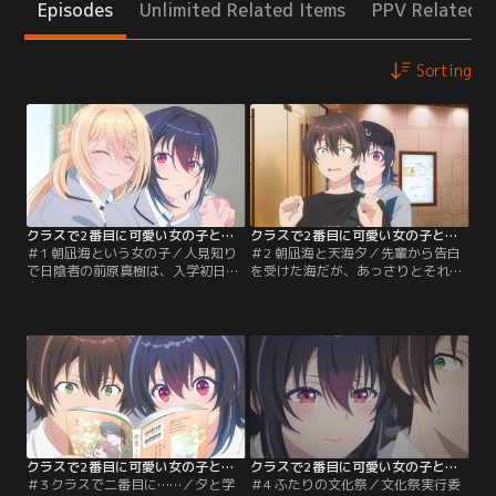
Episodes
Unlimited Related Items
PPV Related I
Sorting
クラスで2番目に可愛い女の子と友だちになった 第01話
クラスで2番目に可愛い女の子と友だちになった 第02話
＃1 朝凪海という女の子／人見知り
＃2 朝凪海と天海夕／先輩から告白
で日陰者の前原真樹は、入学初日の
を受けた海だが、あっさりとそれを
自己紹介で早速失敗。そんな自分と
断る。その様子を夕、新奈とともに
対照的な自己紹介を終えた天海夕と
隠れて見ていた真樹は、別れ際にな
朝凪海のやりとりを、縁の無い世界
ぜか夕と連絡先を交換する。ある日
として眺めていた。友達もできない
の放課後、約束通り真樹と海は街に
まま1学期を過ごした真樹だった
出かけ楽しく過ごしていたところ、
が、ある日訪れたレンタルビデオ店
海がいないあいだに他のグループで
で、「クラスで2番目に可愛い」と
遊んでいた夕と新奈に真樹が遭遇。
噂される海に本当の自己紹介カード
2人の秘密の関係がバレないように
を渡される。
ふるまう真樹に対し…。
クラスで2番目に可愛い女の子と友だちになった 第03話
クラスで2番目に可愛い女の子と友だちになった 第04話
＃3 クラスで二番目に……／夕と学
＃4 ふたりの文化祭／文化祭実行委