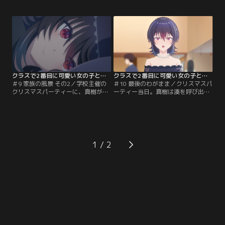
にいた。2人の様子を見た真樹は両
し、海と朝食を食べていた真樹は金
親が不仲だった過去を思い出し、海
曜日に樹と面会することを打ち明け
と夕と焼き肉店に行っても上の空。
る。放課後、真樹、海、夕、望の4
翌日、海と真樹はデートで映画館に
人はテスト勉強をするために真樹の
行くが、海は映画が退屈で開始早々
家に集まる。夕に優しく勉強を教え
眠ってしまい、デートであっても恋
る真樹の姿に嫉妬と不安な気持ちを
愛映画を観るのではなく…。
覚え、夕や望の目があるにもかかわ
らず真樹といちゃつく海。
クラスで2番目に可愛い女の子と友だちになった 第09話
クラスで2番目に可愛い女の子と友だちになった 第10話
＃9 家族の風景 その2／学校主催の
＃10 最後のわがまま／クリスマスパ
クリスマスパーティーに、真樹が今
ーティー当日。真樹は湊を呼び出し
から参加できないか--生徒会長であ
樹との関係を問うも、湊は真樹と樹
る望の姉、智緒に相談をする真樹た
の関係修復を望んでいた。会場に戻
ち。交渉の末、無事パーティーに参
った真樹は、海のきれいなドレス姿
加できることとなる。数日後、海の
に見惚れる。そんな楽しい時間も過
両親との晩ご飯に招かれた真樹は、
ぎ、会場の外で真咲と合流する真
歓迎ムードの朝凪家とは裏腹に緊張
樹。そこに樹と湊もやってくる。真
1
を隠せずにいた。
樹は両親を再会させ、仲直りをさせ
ようとしていたのだが、真咲と樹は
言い合いを始めてしまう。