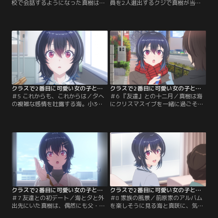
校で会話するようになった真樹は、
員を2人選出するクジで真樹が当た
話の流れで海と夕を自宅に招くこと
りを引き、クラスメイトたちが残り
になる。いつも真樹と2人で遊んで
を貧乏クジ扱いする悪ノリに憤りを
いた家で、真樹と夕が友達のように
露わにする夕。空気がひりつくなか
過ごす姿を見て、複雑な表情を見せ
夕が立候補するも、海が当たりを引
る海。そして別の日、真樹の家でい
いてその場は収まりを見せる。しか
つも通り遊ぶ海と真樹だが、漫画に
し、実際には海は外れを引いてお
熱中するあまりそのまま寝落ちして
り、その場を収拾させるために嘘を
しまう。夜遅くに帰宅した真樹の
ついていたのだった。
母・真咲が気づき…。
クラスで2番目に可愛い女の子と友だちになった 第05話
クラスで2番目に可愛い女の子と友だちになった 第06話
＃5 これからも、これからは／夕へ
＃6 『友達』との十二月／真樹は海
の複雑な感情を吐露する海。小3の
にクリスマスイブを一緒に過ごそう
ときに転校してきた夕と初めて話し
と誘ったところ、予定が入っている
たときのこと、それからどんどん仲
と断られてしまう。イブは近隣の高
良くなっていったこと、“夕の親
校と合同で開催するクリスマスパー
友”としてしか周りから見られなく
ティーがあり、海は夕たちと参加を
なっていったこと、その立場に嫉妬
申し込んでいたが、真樹は申し込ん
した友達から仲間外れにされたこ
でいなかったのだ。結局、パーティ
と……。海が抱える想いを初めて知
ー後に2人でクリスマス会をする約
ってショックを受ける夕。
束をするが、なりゆきで夕も参加す
ることになる。
クラスで2番目に可愛い女の子と友だちになった 第07話
クラスで2番目に可愛い女の子と友だちになった 第08話
＃7 友達との初デート／海と夕と外
＃8 家族の風景／前原家のアルバム
出先にいた真樹は、偶然にも父・樹
を楽しそうに見る海と真咲に、気恥
に出会う。樹は部下の湊京香と一緒
ずかしさを感じる真樹。真咲が出社