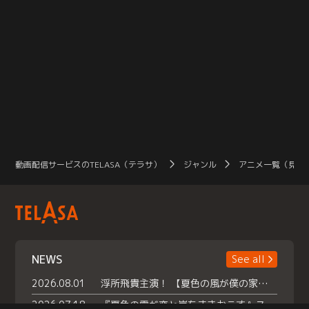
動画配信サービスのTELASA（テラサ）
ジャンル
アニメ一覧（見放
NEWS
See all
2026.08.01
浮所飛貴主演！ 【夏色の風が僕の家にやってきた】 本日よりテラサで独占配信スタート！
2026.07.18
『夏色の雲が恋と嵐をまきおこす』スペシャルメイキング 【Part1】2026年７月18日（土）23時30分～配信スタート！話題のシーンの裏側を大公開！豪華キャスト大集合！ 『武宮家 真夏の家族会議』開催！