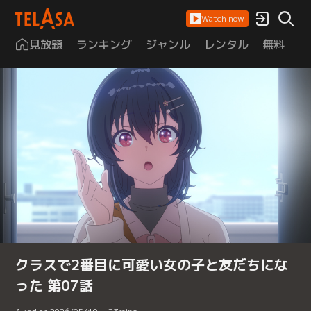
Watch now
見放題
ランキング
ジャンル
レンタル
無料
は
クラスで2番目に可愛い女の子と友だちにな
った 第07話