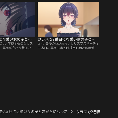
りを見せる。しかし、実
なくなっていったこと、その立場に嫉妬し
引いており、その場を収
た友達から仲間外れにされたこと……。海
をついていたのだった。
が抱える想いを初めて知ってショックを受
ける夕。
クラスで2番目に可愛い女の子と友だちになった 第09話
クラスで2番目に可愛い女の子と友だちになった 第10話
その2／学校主催のクリス
＃10 最後のわがまま／クリスマスパーティ
、真樹が今から参加でき
ー当日。真樹は湊を呼び出し樹との関係を
長である望の姉、智緒に相
問うも、湊は真樹と樹の関係修復を望んで
。交渉の末、無事パーテ
いた。会場に戻った真樹は、海のきれいな
こととなる。数日後、海
ドレス姿に見惚れる。そんな楽しい時間も
に招かれた真樹は、歓迎
過ぎ、会場の外で真咲と合流する真樹。そ
は裏腹に緊張を隠せずに
こに樹と湊もやってくる。真樹は両親を再
会させ、仲直りをさせようとしていたのだ
が、真咲と樹は言い合いを始めてしまう。
で2番目に可愛い女の子と友だちになった
クラスで2番目に可愛い女