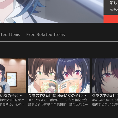
妬し
を初
Seri
ated Items
Free Related Items
クラスで2番目に可愛い女の子と友だちになった 第02話
クラスで2番目に可愛い女の子と友だちになった 第03話
先輩から告白を受け
＃3 クラスで二番目に……／夕と学校で会
＃4 ふたりの文
れを断る。その様
話するようになった真樹は、話の流れで海
選出するクジで真
れて見ていた真樹
と夕を自宅に招くことになる。いつも真樹
スメイトたちが残
連絡先を交換す
と2人で遊んでいた家で、真樹と夕が友達
ノリに憤りを露わ
束通り真樹と海は
のように過ごす姿を見て、複雑な表情を見
くなか夕が立候補