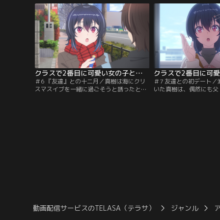
いまま1学期を過ごした真樹だったが、あ
街に出かけ楽しく過ごし
る日訪れたレンタルビデオ店で、「クラス
がいないあいだに他のグ
で2番目に可愛い」と噂される海に本当の
た夕と新奈に真樹が遭遇
自己紹介カードを渡される。
係がバレないようにふる
し…。
クラスで2番目に可愛い女の子と友だちになった 第06話
＃6 『友達』との十二月／真樹は海にクリ
＃7 友達との初デート
スマスイブを一緒に過ごそうと誘ったとこ
いた真樹は、偶然にも父
ろ、予定が入っていると断られてしまう。
は部下の湊京香と一緒に
イブは近隣の高校と合同で開催するクリス
を見た真樹は両親が不仲
マスパーティーがあり、海は夕たちと参加
出し、海と夕と焼き肉店
を申し込んでいたが、真樹は申し込んでい
空。翌日、海と真樹はデ
なかったのだ。結局、パーティー後に2人
くが、海は映画が退屈で
でクリスマス会をする約束をするが、なり
まい、デートであっても
ゆきで夕も参加することになる。
ではなく…。
動画配信サービスのTELASA（テラサ）
ジャンル