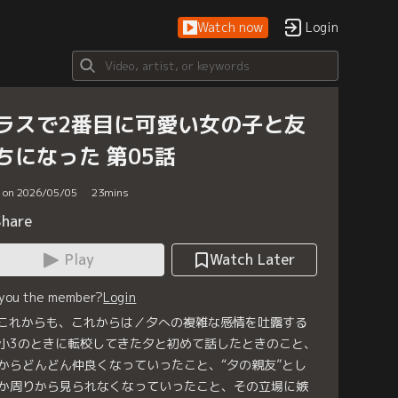
Watch now
Login
ラスで2番目に可愛い女の子と友
ちになった 第05話
d on 2026/05/05
23
mins
Share
Play
Watch Later
 you the member?
Login
 これからも、これからは／夕への複雑な感情を吐露する
小3のときに転校してきた夕と初めて話したときのこと、
からどんどん仲良くなっていったこと、“夕の親友”とし
か周りから見られなくなっていったこと、その立場に嫉