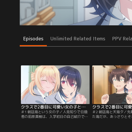
Episodes
Unlimited Related Items
PPV Rel
クラスで2番目に可愛い女の子と友だちになった 第01話
＃1 朝凪海という女の子／人見知りで日陰
＃2 朝凪海と天海夕／
者の前原真樹は、入学初日の自己紹介で早
た海だが、あっさりとそ
速失敗。そんな自分と対照的な自己紹介を
子を夕、新奈とともに隠
終えた天海夕と朝凪海のやりとりを、縁の
は、別れ際になぜか夕と
無い世界として眺めていた。友達もできな
る。ある日の放課後、約