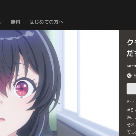
ル
無料
はじめての方へ
ク
だ
Aire
Are
＃5
海。
それ
てし