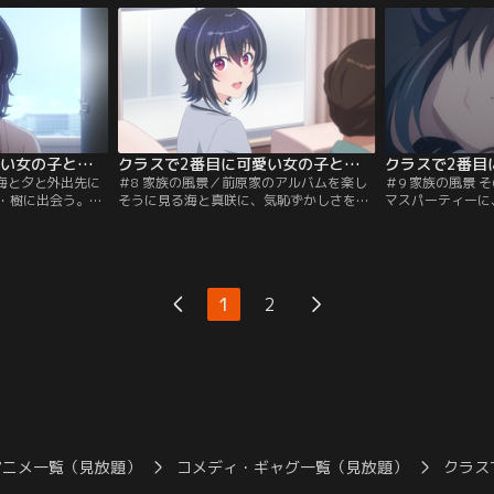
ていたところ、海
せる海。そして別の日、真樹の家でいつも
いてその場は収ま
ループで遊んでい
通り遊ぶ海と真樹だが、漫画に熱中するあ
際には海は外れを
。2人の秘密の関
まりそのまま寝落ちしてしまう。夜遅くに
拾させるために嘘
まう真樹に対
帰宅した真樹の母・真咲が気づき…。
クラスで2番目に可愛い女の子と友だちになった 第07話
クラスで2番目に可愛い女の子と友だちになった 第08話
／海と夕と外出先に
＃8 家族の風景／前原家のアルバムを楽し
＃9 家族の風景 
・樹に出会う。樹
そうに見る海と真咲に、気恥ずかしさを感
マスパーティーに
いた。2人の様子
じる真樹。真咲が出社し、海と朝食を食べ
ないか--生徒会
だった過去を思い
ていた真樹は金曜日に樹と面会することを
談をする真樹たち
に行っても上の
打ち明ける。放課後、真樹、海、夕、望の
ィーに参加できる
ートで映画館に行
4人はテスト勉強をするために真樹の家に
の両親との晩ご飯
開始早々眠ってし
集まる。夕に優しく勉強を教える真樹の姿
ムードの朝凪家と
1
2
恋愛映画を観るの
に嫉妬と不安な気持ちを覚え、夕や望の目
いた。
があるにもかかわらず真樹といちゃつく
海。
アニメ一覧（見放題）
コメディ・ギャグ一覧（見放題）
クラス