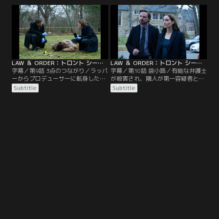
るとにらむ。
め発覚騒動とそこからの出場停止処
分のことを調べなければならない。
LAW ＆ ORDER：トロント シーズン1 第09話／字幕
LAW ＆ ORDER：トロント シーズン1 第10話／字幕
字幕／第9話 3点のつながり／ラッパ
字幕／第10話 袋小路／有能な弁護士
ーからプロデューサーに転身した有
が殺害され、隣人が第一容疑者とし
名人が殺される。グラフとベイトマ
て挙げられた。
Subtitle
Subtitle
ンは、街に野放しになっている常軌
を逸した連続殺人犯を追跡する。