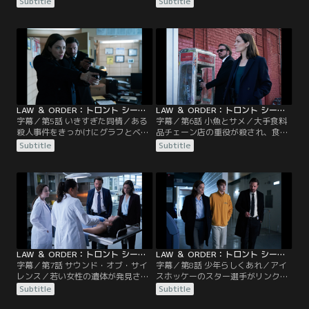
Subtitle
Subtitle
ヴの作品を使って“本当のイヴ”と殺
選の当事者たちが浮かび上がってき
人犯を見つけなければならない。
た。
LAW ＆ ORDER：トロント シーズン1 第05話／字幕
LAW ＆ ORDER：トロント シーズン1 第06話／字幕
字幕／第5話 いきすぎた同情／ある
字幕／第6話 小魚とサメ／大手食料
殺人事件をきっかけにグラフとベイ
品チェーン店の重役が殺され、食品
トマンは巨大な犯罪組織にたどり着
を扱う企業の腐敗に刑事たちが踏み
Subtitle
Subtitle
く。彼らは犯罪者たちと被害者たち
込む。
の複雑な迷路をくぐり抜けて、殺人
犯を見つけ出さなければならない。
LAW ＆ ORDER：トロント シーズン1 第07話／字幕
LAW ＆ ORDER：トロント シーズン1 第08話／字幕
字幕／第7話 サウンド・オブ・サイ
字幕／第8話 少年らしくあれ／アイ
レンス／若い女性の遺体が発見され
スホッケーのスター選手がリンクで
る。我らの刑事たちは、被害者が不
遺体となって発見された。事件解決
Subtitle
Subtitle
当に解雇された職場に事件の鍵があ
のためには、数日前に発生したいじ