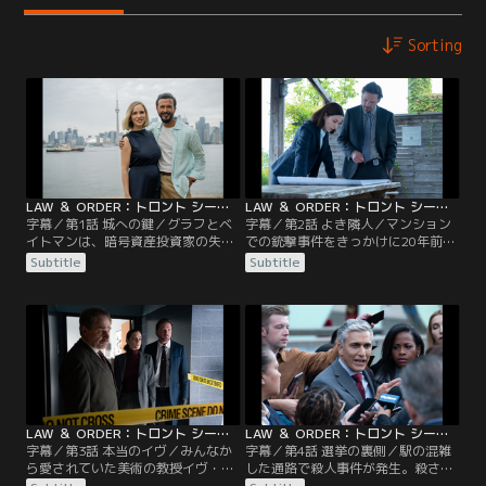
Sorting
LAW ＆ ORDER：トロント シーズン1 第01話／字幕
LAW ＆ ORDER：トロント シーズン1 第02話／字幕
字幕／第1話 城への鍵／グラフとベ
字幕／第2話 よき隣人／マンション
イトマンは、暗号資産投資家の失踪
での銃撃事件をきっかけに20年前の
事件を捜査する。その投資家は、数
未解決事件にたどり着いた。犯人を
Subtitle
Subtitle
億ドルの顧客の金と共にオンタリオ
捕まえるためには、その事件を解決
湖で姿を消したのだ。
しなければならない。
LAW ＆ ORDER：トロント シーズン1 第03話／字幕
LAW ＆ ORDER：トロント シーズン1 第04話／字幕
字幕／第3話 本当のイヴ／みんなか
字幕／第4話 選挙の裏側／駅の混雑
ら愛されていた美術の教授イヴ・キ
した通路で殺人事件が発生。殺され
ンウッドが殺害された。チームはイ
た記者の行動をたどっていくと市長