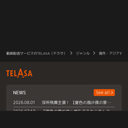
動画配信サービスのTELASA（テラサ）
ジャンル
海外・アジアドラ
NEWS
See all
2026.08.01
浮所飛貴主演！ 【夏色の風が僕の家にやってきた】 本日よりテラサで独占配信スタート！
2026.07.18
『夏色の雲が恋と嵐をまきおこす』スペシャルメイキング 【Part1】2026年７月18日（土）23時30分～配信スタート！話題のシーンの裏側を大公開！豪華キャスト大集合！ 『武宮家 真夏の家族会議』開催！
2026.07.15
救命医・遥（今田）の《心揺さぶる過去》や、 麻酔科医・権野（船越英一郎）の《謎多きプライベート》など… 《知られざるエピソード》を独占配信！