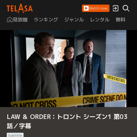
Watch now
見放題
ランキング
ジャンル
レンタル
無料
は
LAW ＆ ORDER：トロント シーズン1 第03
話／字幕
Subtitle