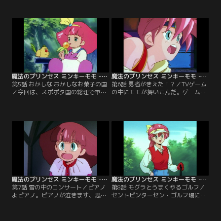
を救うため、活躍しちゃいます！
る。看護婦にも変身するよ。【提
【提供：バンダイチャンネル】
供：バンダイチャンネル】
魔法のプリンセス ミンキーモモ -夢を抱きしめて- 第05話
魔法のプリンセス ミンキーモモ -夢を抱きしめて- 第06話
第5話 おかしな おかしなお菓子の国
第6話 勇者がきえた！？／TVゲーム
／今回は、スポポタ国の総理で軍隊
の中にモモが舞いこんだ。ゲームの
の司令官・裁判長のゲルダーに立ち
中の勇者リトと知り合った。勇者モ
向かう。その国には誰も知らない秘
モが、さぁ、お悩み解決！【提供：
密が！【提供：バンダイチャンネ
バンダイチャンネル】
ル】
魔法のプリンセス ミンキーモモ -夢を抱きしめて- 第07話
魔法のプリンセス ミンキーモモ -夢を抱きしめて- 第08話
第7話 雪の中のコンサート／ピアノ
第8話 モグラとうまくやるゴルフ／
よピアノ。ピアノが泣きます、思い
セントピンターセン・ゴルフ場には
出求め。雪が降ります、ピアノにつ
ゴルフが上手い名物モグラとモール
れて。“雪の中のコンサート”。【提
じいさんが住んでいた。でも、危機
供：バンダイチャンネル】
が！【提供：バンダイチャンネル】