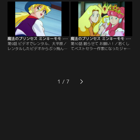
魔法のプリンセス ミンキーモモ -夢を抱きしめて- 第09話
魔法のプリンセス ミンキーモモ -夢を抱きしめて- 第10話
第9話 ビデオでレンタル、大平原／
第10話 眠らせて お願い！／若くし
レンタルしたビデオからぶっ飛んで
てベストセラー作家になったジャネ
360度パノラマの大平原に。ジェー
ット。新作の小説が書けなくて、不
ンに扮するモモは、あの名画か
眠不休。そんな時モモと出会う。
ら？！【提供：バンダイチャンネ
【提供：バンダイチャンネル】
ル】
1