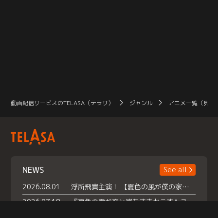
動画配信サービスのTELASA（テラサ）
ジャンル
アニメ一覧（見放
NEWS
See all
2026.08.01
浮所飛貴主演！ 【夏色の風が僕の家にやってきた】 本日よりテラサで独占配信スタート！
2026.07.18
『夏色の雲が恋と嵐をまきおこす』スペシャルメイキング 【Part1】2026年７月18日（土）23時30分～配信スタート！話題のシーンの裏側を大公開！豪華キャスト大集合！ 『武宮家 真夏の家族会議』開催！
2026.07.15
救命医・遥（今田）の《心揺さぶる過去》や、 麻酔科医・権野（船越英一郎）の《謎多きプライベート》など… 《知られざるエピソード》を独占配信！