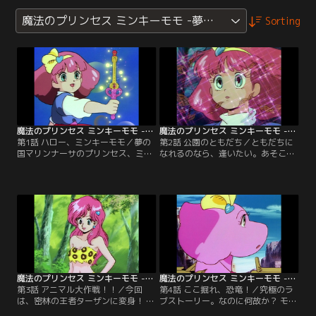
魔法のプリンセス ミンキーモモ -夢を抱きしめて-
Sorting
魔法のプリンセス ミンキーモモ -夢を抱きしめて- 第01話
魔法のプリンセス ミンキーモモ -夢を抱きしめて- 第02話
第1話 ハロー、ミンキーモモ／夢の
第2話 公園のともだち／ともだちに
国マリンナーサのプリンセス、ミン
なれるのなら、逢いたい。あそこの
キーモモ、地球に舞い降りた。ハー
街で、街角で、公園で。地下鉄
トドキドキ大冒険が始まる！！【提
で？！ 是非、あなたと…。【提供：
供：バンダイチャンネル】
バンダイチャンネル】
魔法のプリンセス ミンキーモモ -夢を抱きしめて- 第03話
魔法のプリンセス ミンキーモモ -夢を抱きしめて- 第04話
第3話 アニマル大作戦！！／今回
第4話 ここ掘れ、恐竜！／究極のラ
は、密林の王者ターザンに変身！ サ
ブストーリー。なのに何故か？ モモ
バンナ生まれの絶滅したはずのネコ
は恐竜になり、化石発掘の夢を助け