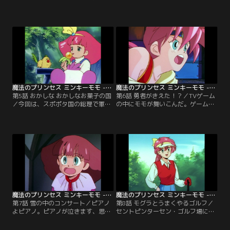
バンナ生まれの絶滅したはずのネコ
は恐竜になり、化石発掘の夢を助け
を救うため、活躍しちゃいます！
る。看護婦にも変身するよ。【提
【提供：バンダイチャンネル】
供：バンダイチャンネル】
魔法のプリンセス ミンキーモモ -夢を抱きしめて- 第05話
魔法のプリンセス ミンキーモモ -夢を抱きしめて- 第06話
第5話 おかしな おかしなお菓子の国
第6話 勇者がきえた！？／TVゲーム
／今回は、スポポタ国の総理で軍隊
の中にモモが舞いこんだ。ゲームの
の司令官・裁判長のゲルダーに立ち
中の勇者リトと知り合った。勇者モ
向かう。その国には誰も知らない秘
モが、さぁ、お悩み解決！【提供：
密が！【提供：バンダイチャンネ
バンダイチャンネル】
ル】
魔法のプリンセス ミンキーモモ -夢を抱きしめて- 第07話
魔法のプリンセス ミンキーモモ -夢を抱きしめて- 第08話
第7話 雪の中のコンサート／ピアノ
第8話 モグラとうまくやるゴルフ／
よピアノ。ピアノが泣きます、思い
セントピンターセン・ゴルフ場には
出求め。雪が降ります、ピアノにつ
ゴルフが上手い名物モグラとモール
れて。“雪の中のコンサート”。【提
じいさんが住んでいた。でも、危機