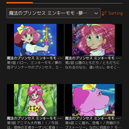
魔法のプリンセス ミンキーモモ -夢を抱きしめて-
Sorting
魔法のプリンセス ミンキーモモ -夢を抱きしめて- 第01話
魔法のプリンセス ミンキーモモ -夢を抱きしめて- 第02話
第1話 ハロー、ミンキーモモ／夢の
第2話 公園のともだち／ともだちに
国マリンナーサのプリンセス、ミン
なれるのなら、逢いたい。あそこの
キーモモ、地球に舞い降りた。ハー
街で、街角で、公園で。地下鉄
トドキドキ大冒険が始まる！！【提
で？！ 是非、あなたと…。【提供：
供：バンダイチャンネル】
バンダイチャンネル】
魔法のプリンセス ミンキーモモ -夢を抱きしめて- 第03話
魔法のプリンセス ミンキーモモ -夢を抱きしめて- 第04話
第3話 アニマル大作戦！！／今回
第4話 ここ掘れ、恐竜！／究極のラ
は、密林の王者ターザンに変身！ サ
ブストーリー。なのに何故か？ モモ