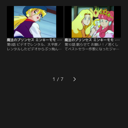
供：バンダイチャンネル】
が！【提供：バンダイチャンネル】
魔法のプリンセス ミンキーモモ -夢を抱きしめて- 第09話
魔法のプリンセス ミンキーモモ -夢を抱きしめて- 第10話
第9話 ビデオでレンタル、大平原／
第10話 眠らせて お願い！／若くし
レンタルしたビデオからぶっ飛んで
てベストセラー作家になったジャネ
360度パノラマの大平原に。ジェー
ット。新作の小説が書けなくて、不
ンに扮するモモは、あの名画か
眠不休。そんな時モモと出会う。
ら？！【提供：バンダイチャンネ
【提供：バンダイチャンネル】
ル】
1