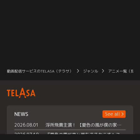
動画配信サービスのTELASA（テラサ）
ジャンル
アニメ一覧（見放
NEWS
See all
2026.08.01
浮所飛貴主演！ 【夏色の風が僕の家にやってきた】 本日よりテラサで独占配信スタート！
2026.07.18
『夏色の雲が恋と嵐をまきおこす』スペシャルメイキング 【Part1】2026年７月18日（土）23時30分～配信スタート！話題のシーンの裏側を大公開！豪華キャスト大集合！ 『武宮家 真夏の家族会議』開催！