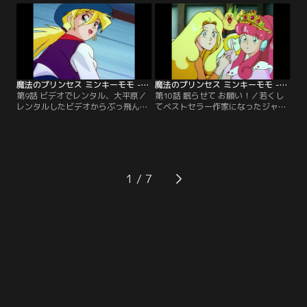
魔法のプリンセス ミンキーモモ -夢を抱きしめて- 第09話
魔法のプリンセス ミンキーモモ -夢を抱きしめて- 第10話
第9話 ビデオでレンタル、大平原／
第10話 眠らせて お願い！／若くし
レンタルしたビデオからぶっ飛んで
てベストセラー作家になったジャネ
360度パノラマの大平原に。ジェー
ット。新作の小説が書けなくて、不
ンに扮するモモは、あの名画か
眠不休。そんな時モモと出会う。
ら？！【提供：バンダイチャンネ
【提供：バンダイチャンネル】
ル】
1