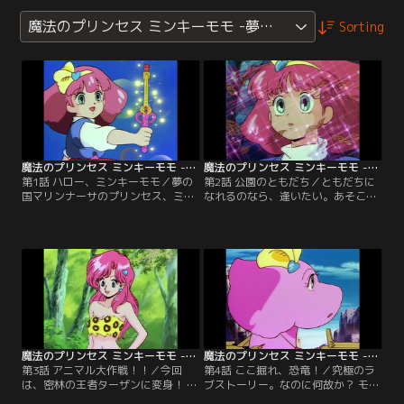
魔法のプリンセス ミンキーモモ -夢を抱きしめて-
Sorting
魔法のプリンセス ミンキーモモ -夢を抱きしめて- 第01話
魔法のプリンセス ミンキーモモ -夢を抱きしめて- 第02話
第1話 ハロー、ミンキーモモ／夢の
第2話 公園のともだち／ともだちに
国マリンナーサのプリンセス、ミン
なれるのなら、逢いたい。あそこの
キーモモ、地球に舞い降りた。ハー
街で、街角で、公園で。地下鉄
トドキドキ大冒険が始まる！！【提
で？！ 是非、あなたと…。【提供：
供：バンダイチャンネル】
バンダイチャンネル】
魔法のプリンセス ミンキーモモ -夢を抱きしめて- 第03話
魔法のプリンセス ミンキーモモ -夢を抱きしめて- 第04話
第3話 アニマル大作戦！！／今回
第4話 ここ掘れ、恐竜！／究極のラ
は、密林の王者ターザンに変身！ サ
ブストーリー。なのに何故か？ モモ
バンナ生まれの絶滅したはずのネコ
は恐竜になり、化石発掘の夢を助け