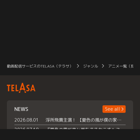
動画配信サービスのTELASA（テラサ）
ジャンル
アニメ一覧（見放
NEWS
See all
2026.08.01
浮所飛貴主演！ 【夏色の風が僕の家にやってきた】 本日よりテラサで独占配信スタート！
2026.07.18
『夏色の雲が恋と嵐をまきおこす』スペシャルメイキング 【Part1】2026年７月18日（土）23時30分～配信スタート！話題のシーンの裏側を大公開！豪華キャスト大集合！ 『武宮家 真夏の家族会議』開催！
2026.07.15
救命医・遥（今田）の《心揺さぶる過去》や、 麻酔科医・権野（船越英一郎）の《謎多きプライベート》など… 《知られざるエピソード》を独占配信！