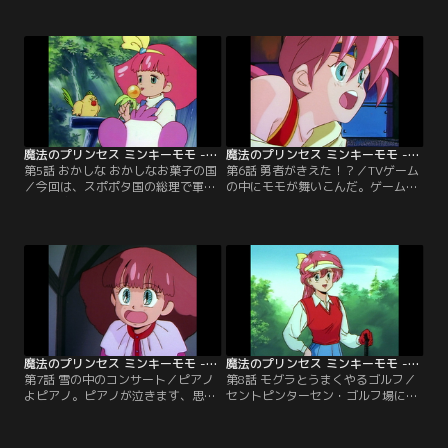
を救うため、活躍しちゃいます！
る。看護婦にも変身するよ。【提
【提供：バンダイチャンネル】
供：バンダイチャンネル】
魔法のプリンセス ミンキーモモ -夢を抱きしめて- 第05話
魔法のプリンセス ミンキーモモ -夢を抱きしめて- 第06話
第5話 おかしな おかしなお菓子の国
第6話 勇者がきえた！？／TVゲーム
／今回は、スポポタ国の総理で軍隊
の中にモモが舞いこんだ。ゲームの
の司令官・裁判長のゲルダーに立ち
中の勇者リトと知り合った。勇者モ
向かう。その国には誰も知らない秘
モが、さぁ、お悩み解決！【提供：
密が！【提供：バンダイチャンネ
バンダイチャンネル】
ル】
魔法のプリンセス ミンキーモモ -夢を抱きしめて- 第07話
魔法のプリンセス ミンキーモモ -夢を抱きしめて- 第08話
第7話 雪の中のコンサート／ピアノ
第8話 モグラとうまくやるゴルフ／
よピアノ。ピアノが泣きます、思い
セントピンターセン・ゴルフ場には
出求め。雪が降ります、ピアノにつ
ゴルフが上手い名物モグラとモール
れて。“雪の中のコンサート”。【提
じいさんが住んでいた。でも、危機
供：バンダイチャンネル】
が！【提供：バンダイチャンネル】