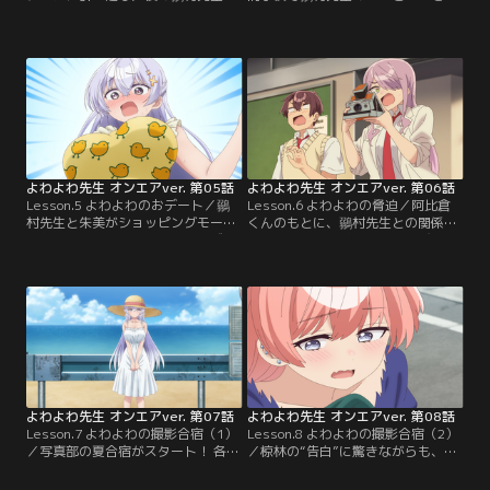
家で、書類探しを手伝う阿比倉く
ってもらいたい阿比倉くん。しかし
ん。しかし紐同然のセクシーな下着
先生がよわよわすぎるあまり、阿比
を発見してしまい……！？ 一方、鶸
倉くんが先生の面倒を見る羽目に。
村先生は阿比倉くんなら不登校の生
先生も責任感ゆえに必死になり、逆
徒・雪下祐樹（ゆきした・ゆうき）
に威圧感を生んでしまっていた。ま
の心を開けるかもしれないと考え、
まならない二人だが、露天風呂で鉢
彼を雪下の家へ連れていく。しかし
合わせたり、旅館の押入で二人きり
雪下は挨拶代わりに先生の胸を揉
になったりと、距離が急接近し
み…。
て……！？
よわよわ先生 オンエアver. 第05話
よわよわ先生 オンエアver. 第06話
Lesson.5 よわよわのおデート／鶸
Lesson.6 よわよわの脅迫／阿比倉
村先生と朱美がショッピングモール
くんのもとに、鶸村先生との関係を
へお出かけすることになり、なぜか
ネタにした脅迫状が届く。呼び出さ
阿比倉くんも同行することに。生徒
れた先にいたのは、3年生の九栗香
と出歩くことに戸惑う先生だが、朱
夜（くぐり・かや）。プールでの写
美が強引に誘って水着売り場へ。試
真をちらつかせつつ、彼女が求めた
着室では過激な水着を着せられ、阿
のは「先生のエロス溢れる写真」の
比倉くんの理性は崩壊寸前！ ところ
撮影！ なし崩し的に撮影に巻き込ま
が、そこへ椋林が現れ、二人は狭い
れる阿比倉くんと鶸村先生。そこに
試着室に隠れることになり……！？
雪下も参戦し、先生を被写体とした
写真対決が勃発する！
よわよわ先生 オンエアver. 第07話
よわよわ先生 オンエアver. 第08話
Lesson.7 よわよわの撮影合宿（1）
Lesson.8 よわよわの撮影合宿（2）
／写真部の夏合宿がスタート！ 各自
／椋林の“告白”に驚きながらも、阿
が「最高の夏」を写真に収めようと
比倉くんは彼女が無事だったことに
する中、鶸村先生は九栗先輩に焚き
安堵する。バス停で雨宿りをしてい