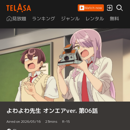
Watch now
見放題
ランキング
ジャンル
レンタル
無料
は
よわよわ先生 オンエアver. 第06話
Aired on 2026/05/16
23
mins
R-15