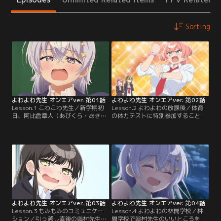
Sorting
よわよわ先生 オンエアver. 第01話
よわよわ先生 オンエアver. 第02話
Lesson.1 こわこわ先生／新学期初
Lesson.2 よわよわの放課後／体育
日、阿比倉章人（あびくら・あきひ
の体力テストに特別参加することに
と）の教室に血まみれで現れた担任
なった鶸村先生。衝撃のよわよわ記
の鶸村（ひわむら）ひより先生。そ
録を連発する中、圧倒的体力を持つ
の怪しい挙動から、機嫌を損ねれば
「つよつよギャル」椋林瑞希（むく
呪われる「こわこわ先生」と早くも
ばやし・みずき）と一緒に立ち幅跳
噂されるように……。だが放課後、
びの測定をすることになり……！？
阿比倉くんは衝撃の真実を目にす
一方、すぐ甘やかそうとしてくる姉
る。誰もいない教室で授業の練習を
の朱美（あけみ）にうんざり気味の
する先生は…。
阿比倉くん。
よわよわ先生 オンエアver. 第03話
よわよわ先生 オンエアver. 第04話
Lesson.3 もみもみのコミュニケー
Lesson.4 よわよわの林間学校／林
ション／引っ越し直後の鶸村先生の
間学校で鶸村先生のいいところを知