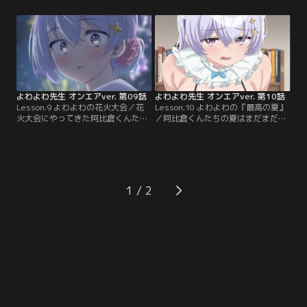
つけられ、阿比倉くんに日焼け止め
ると、どうやら二人がギクシャクし
を塗ってもらうことに。よわよわ肌
たのは小学生時代のすれ違いが原因
に触れられるたびに反応する鶸村先
だったようで……。数年越しにお互
生。阿比倉くんもまた先生に足で日
いの誤解を解くことはできるの
焼け止めを塗ってもらうことにな
か！？ そして夏合宿最後の夜、鶸村
り……！？ 夜はさらなるドキドキが
先生が阿比倉くんをじっと見つめて
阿比倉くんを襲う！
きて……？
よわよわ先生 オンエアver. 第09話
よわよわ先生 オンエアver. 第10話
Lesson.9 よわよわの花火大会／花
Lesson.10 よわよわの『最高の夏』
火大会にやってきた阿比倉くんたち
／阿比倉くんたちの夏はまだまだ終
写真部一行。鶸村先生は夏祭りを全
わらない！ 鶸村先生のこわこわ疑惑
力で満喫するが、浴衣が着崩れてし
を解きたい椋林の提案で、阿比倉く
まい、人気のない林で阿比倉くんに
んたちはクラスメイトとプールへ。
お直ししてもらうことに！ 下着をつ
しかし先生の巻き起こす刺激的なト
けていない先生に動揺しまくる阿比
ラブルの連発に、ますます疑いが強
倉くん。さらに立ちくらみを起こし
まり……！？ さらに雪下の家に呼び
1
た先生は、阿比倉くんに支えられ、
出された阿比倉くんは、そこでなぜ
ずっと抱えていた想いが溢れてしま
か猫耳メイドの鶸村先生から奉仕を
う。
受けることに。