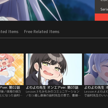
Seri
ated Items
Free Related Items
er. 第02話
よわよわ先生 オンエアver. 第03話
よわよわ先生 オン
の放課後／体育の体力
Lesson.3 もみもみのコミュニケーション
Lesson.4 よ
とになった鶸村先
／引っ越し直後の鶸村先生の家で、書類探
で鶸村先生のいい
を連発する中、圧
しを手伝う阿比倉くん。しかし紐同然のセ
い阿比倉くん。し
よギャル」椋林瑞
クシーな下着を発見してしまい……！？ 一
るあまり、阿比倉
）と一緒に立ち幅
方、鶸村先生は阿比倉くんなら不登校の生
羽目に。先生も責