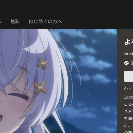
ル
無料
はじめての方へ
よ
Aire
Are
Le
ころ
すぎ
も責
た。
の押