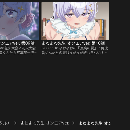
でしまっていた。ままな
試着室では過激な水着を着せられ、阿比倉
露天風呂で鉢合わせた
くんの理性は崩壊寸前！ ところが、そこへ
二人きりになったりと、
椋林が現れ、二人は狭い試着室に隠れるこ
……！？
とになり……！？
エアver. 第09話
よわよわ先生 オンエアver. 第10話
わよわの花火大会／花火大会
Lesson.10 よわよわの『最高の夏』／阿比
倉くんたち写真部一行。
倉くんたちの夏はまだまだ終わらない！ 鶸
を全力で満喫するが、浴
村先生のこわこわ疑惑を解きたい椋林の提
い、人気のない林で阿比
案で、阿比倉くんたちはクラスメイトとプ
てもらうことに！ 下着を
ールへ。しかし先生の巻き起こす刺激的な
に動揺しまくる阿比倉く
トラブルの連発に、ますます疑いが強ま
らみを起こした先生は、
り……！？ さらに雪下の家に呼び出された
られ、ずっと抱えていた
阿比倉くんは、そこでなぜか猫耳メイドの
う。
鶸村先生から奉仕を受けることに。
タル）
よわよわ先生 オンエアver.
よわよわ先生 オンエアver. 