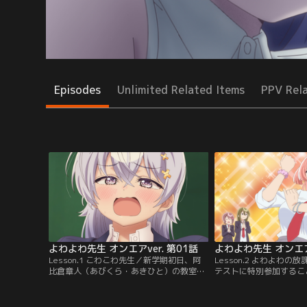
Episodes
Unlimited Related Items
PPV Rel
よわよわ先生 オンエアver. 第01話
よわよわ先生 オンエアv
Lesson.1 こわこわ先生／新学期初日、阿
Lesson.2 よわよわ
比倉章人（あびくら・あきひと）の教室に
テストに特別参加するこ
血まみれで現れた担任の鶸村（ひわむら）
生。衝撃のよわよわ記録
ひより先生。その怪しい挙動から、機嫌を
倒的体力を持つ「つよつ
損ねれば呪われる「こわこわ先生」と早く
希（むくばやし・みずき