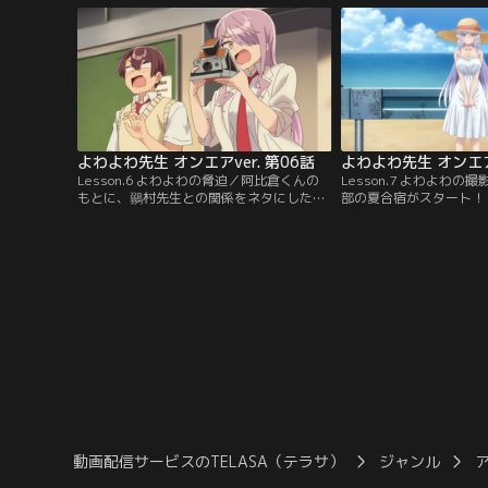
も噂されるように……。だが放課後、阿比
跳びの測定をすることに
倉くんは衝撃の真実を目にする。誰もいな
方、すぐ甘やかそうとし
い教室で授業の練習をする先生は…。
（あけみ）にうんざり気
よわよわ先生 オンエアver. 第06話
よわよわ先生 オンエアv
Lesson.6 よわよわの脅迫／阿比倉くんの
Lesson.7 よわよわの
もとに、鶸村先生との関係をネタにした脅
部の夏合宿がスタート！
迫状が届く。呼び出された先にいたのは、
夏」を写真に収めようと
3年生の九栗香夜（くぐり・かや）。プー
は九栗先輩に焚きつけら
ルでの写真をちらつかせつつ、彼女が求め
日焼け止めを塗ってもら
たのは「先生のエロス溢れる写真」の撮
わ肌に触れられるたびに
影！ なし崩し的に撮影に巻き込まれる阿比
生。阿比倉くんもまた先
倉くんと鶸村先生。そこに雪下も参戦し、
めを塗ってもらうことに
先生を被写体とした写真対決が勃発する！
さらなるドキドキが阿比
動画配信サービスのTELASA（テラサ）
ジャンル