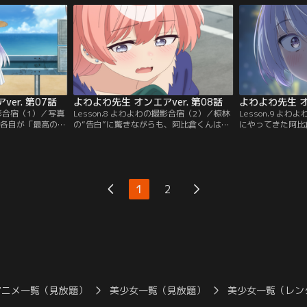
なり……！？ 一
徒・雪下祐樹（ゆきした・ゆうき）の心を
逆に威圧感を生ん
てくる姉の朱美
開けるかもしれないと考え、彼を雪下の家
らない二人だが、
味の阿比倉くん。
へ連れていく。しかし雪下は挨拶代わりに
り、旅館の押入で
先生の胸を揉み…。
距離が急接近して
er. 第07話
よわよわ先生 オンエアver. 第08話
よわよわ先生 オン
撮影合宿（1）／写真
Lesson.8 よわよわの撮影合宿（2）／椋林
Lesson.9 よ
 各自が「最高の
の“告白”に驚きながらも、阿比倉くんは彼
にやってきた阿比
する中、鶸村先生
女が無事だったことに安堵する。バス停で
鶸村先生は夏祭り
れ、阿比倉くんに
雨宿りをしていると、どうやら二人がギク
衣が着崩れてしま
うことに。よわよ
シャクしたのは小学生時代のすれ違いが原
倉くんにお直しし
反応する鶸村先
因だったようで……。数年越しにお互いの
つけていない先生
生に足で日焼け止
誤解を解くことはできるのか！？ そして夏
ん。さらに立ちく
1
2
なり……！？ 夜は
合宿最後の夜、鶸村先生が阿比倉くんをじ
阿比倉くんに支え
倉くんを襲う！
っと見つめてきて……？
想いが溢れてしま
アニメ一覧（見放題）
美少女一覧（見放題）
美少女一覧（レン