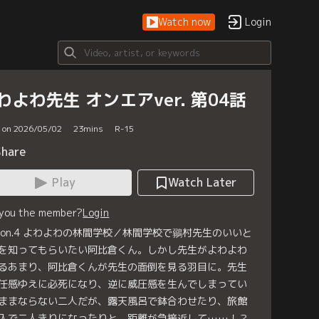
Watch now
Login
わよわ先生 オンエアver. 第04話
d on 2026/05/02
23
mins
R-15
Share
Play
Watch Later
 you the member?
Login
sson.4 よわよわの林間学校／林間学校で鶸村先生のいいと
を知ってもらいたい阿比倉くん。しかし先生がよわよわ
るあまり、阿比倉くんが先生の面倒を見る羽目に。先生
任感ゆえに必死になり、逆に威圧感を生んでしまってい
ままならない二人だが、露天風呂で鉢合わせたり、旅館
入で二人きりになったりと、距離が急接近して……！？