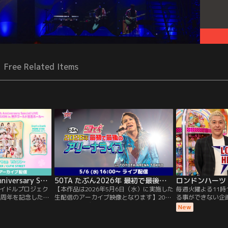
Free Related Items
KAWAII LAB. 4th Anniversary Special LIVE
50TA たぶん2026年 最初で最後のアリーナライブ 5月6日(水)公演アーカイブ
ロンドンハーツ
イドルプロジェク
【本作品は2026年5月6日（水）に実施した
毎週火曜よる11時
発足4周年を記念したイ
生配信のアーカイブ映像となります】2026
る事ができない企
th Anniversary
年のゴールデンウィーク、50TAライブ開
りだくさんのTHE
New
LAB. SESSION in 神
催！！その名も…「50TA たぶん2026年 最
月8日（日）の2日
初で最後のアリーナライブ」5月6日（水）