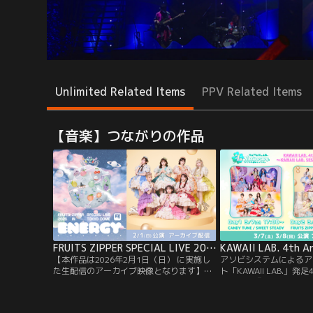
Unlimited Related Items
PPV Related Items
【音楽】つながりの作品
FRUITS ZIPPER SPECIAL LIVE 2026「ENERGY」 アーカイブ配信
【本作品は2026年2月1日（日） に実施し
アソビシステムによるア
た生配信のアーカイブ映像となります】
ト「KAWAII LAB.」
FRUITS ZIPPER 史上最大規模！！2月1日
ベント！『KAWAII LAB. 4
（日） に開催された、FRUITS ZIPPER初の
Special LIVE ～KAWAII 
東京ドームライブの模様をテラサで独占配
戸～』3月7日（土）・3