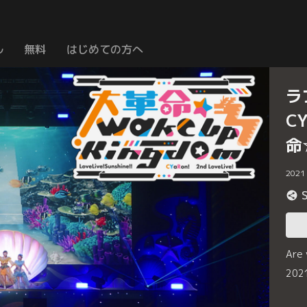
ル
無料
はじめての方へ
ラ
C
命
2021
Are
20