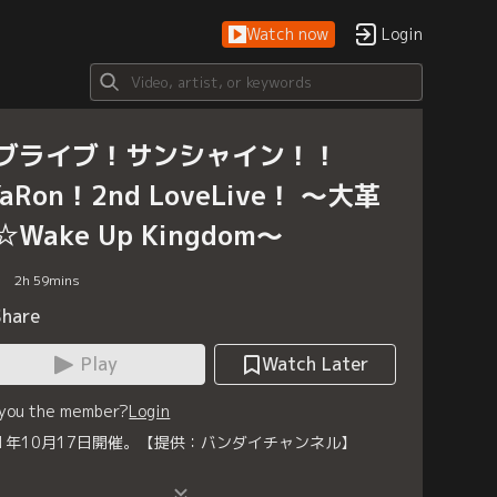
Watch now
Login
ブライブ！サンシャイン！！
YaRon！2nd LoveLive！ ～大革
☆Wake Up Kingdom～
2
h
59
mins
Share
Play
Watch Later
 you the member?
Login
21年10月17日開催。【提供：バンダイチャンネル】