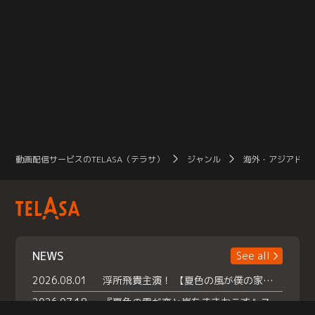
動画配信サービスのTELASA（テラサ）
ジャンル
海外・アジアドラ
NEWS
See all
2026.08.01
浮所飛貴主演！ 【夏色の風が僕の家にやってきた】 本日よりテラサで独占配信スタート！
2026.07.18
『夏色の雲が恋と嵐をまきおこす』スペシャルメイキング 【Part1】2026年７月18日（土）23時30分～配信スタート！話題のシーンの裏側を大公開！豪華キャスト大集合！ 『武宮家 真夏の家族会議』開催！