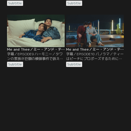
会いたいと連絡が入る。同じ日にテ
を連れて、アルセニーの撮影に現れ
Subtitle
Subtitle
ィーからも夕食に誘われ了承したピ
る。アーランとの復縁をもくろむタ
ーチは、あとからミムとの約束を思
ワンは、撮影中にアーランとピーチ
い出し、ティーとの夕食を断るが、
の距離が近いことに激怒し、ピーチ
ティーがすねてしまう。プラップの
に殴りかかってしまう。そんな中、
アドバイスのおかげで無事に仲直り
ピーチとティーがつきあっているこ
した2人は、翌日ある場所へと向か
とを知ったプラップは、社長室に押
い…。
しかけ…。
Me and Thee／ミー・アンド・ティー 第09話／字幕
Me and Thee／ミー・アンド・ティー 第10話／字幕
字幕／EPISODE9 ハーモニー／タワ
字幕／EPISODE10 パノラマ／ティー
ンの家族が巨額の横領事件で訴えら
はピーチにプロポーズするために、
れ破産したというニュースが舞い込
プラップとモークの協力のもと、な
Subtitle
Subtitle
む。一度はタワンと決別したアーラ
んとか指輪のサイズを調べ、さらに
ンだったが、ティーにタワンを救っ
ピーチを喜ばせるために、2人の思
てほしいと頼み込む。一方、タット
い出を歌詞に込めた自作曲まで用意
は父親に認めてもらうため、ティー
する。一方、卒業を控えたローム
への攻撃の機会を伺っていた。そし
は、モークにある提案を持ちかけ
て、ピーチの家から車で帰宅するテ
る。そしてついにプロポーズ当日を
ィーを狙い…。
迎え…。