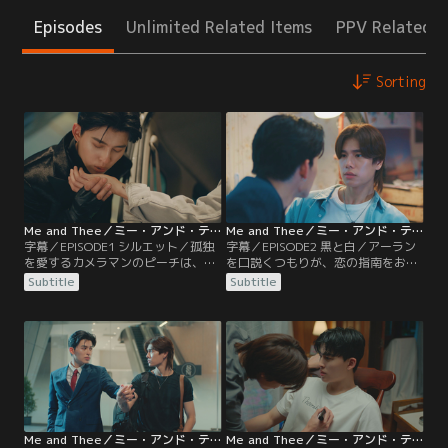
Episodes
Unlimited Related Items
PPV Related I
Sorting
Me and Thee／ミー・アンド・ティー 第01話／字幕
Me and Thee／ミー・アンド・ティー 第02話／字幕
字幕／EPISODE1 シルエット／孤独
字幕／EPISODE2 黒と白／アーラン
を愛するカメラマンのピーチは、あ
を口説くつもりが、恋の指南をお願
る日妹プラップが働く香水ブランド
いしたピーチにほれてしまったティ
Subtitle
Subtitle
の撮影を頼まれ、仲のいいモデルの
ー。頻繁にピーチの家を訪れ、傷の
アーランを撮影する。撮影後の打ち
塗り薬を渡したり、朝食に誘ったり
上げでピーチが、マフィアのような
するようになる。ある日、ティーは
男たちに囲まれるアーランを見つけ
ピーチに花束を贈るが、ティーの好
助けようとすると、そこへ“ボス”と
意に気付かないピーチはアーラン宛
呼ばれるティーが現れ…。
ての花束だと思い込み…。
Me and Thee／ミー・アンド・ティー 第03話／字幕
Me and Thee／ミー・アンド・ティー 第04話／字幕