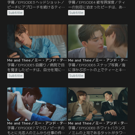
字幕／EPISODE3 ヘッドショット／
字幕／EPISODE4 被写界深度／ティ
ピーチにアプローチを続けるティー
ーの別荘に泊まったピーチは、あま
の目の前に、突然厳格な父親が現れ
りにも豪勢な暮らしに衝撃を受け
Subtitle
Subtitle
る。香港に住む両親が帰国したこと
る。ピーチは、ティーに普通の暮ら
で現実に引き戻されたティーだった
しを体験させるために撮影現場へ研
が、母親からかけられた言葉をきっ
修生として連れていき、2人は充実
かけに、改めてピーチへの愛を確認
した時間を過ごす。翌日、ウィウィ
する。一方、アーランはタワンと特
ットがピーチをチームから外し、別
別商品の撮影をすることになり…。
のカメラマンを雇ったと知ったティ
ーは…。
Me and Thee／ミー・アンド・ティー 第05話／字幕
Me and Thee／ミー・アンド・ティー 第06話／字幕
字幕／EPISODE5 自撮り／病院で目
字幕／EPISODE6 スナップ写真／海
を覚ましたピーチは、自分を常に心
に浮かぶボートの上でティーとキス
配し守ってくれるティーの顔を見て
をしたピーチは、自分の気持ちが分
Subtitle
Subtitle
安心し、思わず涙を流す。退院後、
からずティーを押し返してしまう。
しばらく仕事が休みになったピーチ
プラップに相談すると、またキスを
は1人旅を計画する。しかし、飛行
したいと思うか聞かれ、改めて自分
機の予約表を見たティーは、ピーチ
の感情と向き合う。そんな中、別荘
が自分のもとから逃げようとしてい
にモークとティーの弟ロームがやっ
ると勘違いし激怒する。
てきて、ロームの誕生日を祝うこと
になり…。
Me and Thee／ミー・アンド・ティー 第07話／字幕
Me and Thee／ミー・アンド・ティー 第08話／字幕
字幕／EPISODE7 マクロ／ピーチの
字幕／EPISODE8 ホワイトバランス
もとに元恋人のミムから仕事の件で
／ミムの上司であるタットがタワン