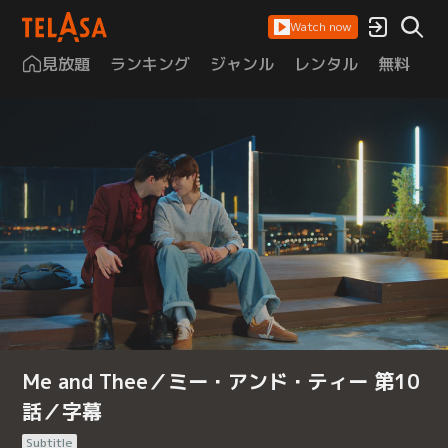
Watch now
見放題
ランキング
ジャンル
レンタル
無料
は
Me and Thee／ミー・アンド・ティー 第10
話／字幕
Subtitle