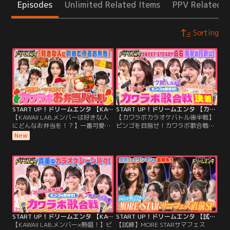
Episodes
Unlimited Related Items
PPV Related I
Sorting
START UP！ドリームエンタ 【KAWAII LAB.メンバーは好きな人にどんなお弁当を！？】一番可愛いのは誰だ？カワラボお弁当バトル
START UP！ドリームエンタ 【カワラボカラオケバトル後半戦】ビンゴを目指せ！カワラボ歌合戦
【KAWAII LAB.メンバーは好きな人
【カワラボカラオケバトル後半戦】
にどんなお弁当を！？】一番可愛い
ビンゴを目指せ！カワラボ歌合戦／
のは誰だ？カワラボお弁当バトル／
■今回のMCはFRUITS ZIPPER 月足
New
■今回のMCはFRUITS ZIPPER 月足
天音＆SWEET STEADY 白石まゆみ！
天音＆SWEET STEADY 白石まゆみ！
■ゲストにパンサー向井とSWEET
■ゲストにママタルトとSWEET
STEADY塩川莉世＆庄司なぎさ・
STEADY音井結衣＆奥田彩友・MORE
MORE STAR萩田そら＆森田あみが
STAR高梨ゆな＆萩田そらが登場！
登場！■今回お届けするのは…「ビ
ンゴを目指せ！カワラボ歌合戦」！
START UP！ドリームエンタ 【KAWAII LAB.メンバー×熱唱！】ビンゴを目指せ！カワラボ歌合戦
START UP！ドリームエンタ 【試練】MORE STARサマフェス5DAYS公演直前！涙で本音を告白…完全ドキュメントSP
【KAWAII LAB.メンバー×熱唱！】ビ
【試練】MORE STARサマフェス