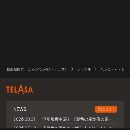
動画配信サービスのTELASA（テラサ）
ジャンル
バラエティ・音楽
NEWS
See all
2026.08.01
浮所飛貴主演！ 【夏色の風が僕の家にやってきた】 本日よりテラサで独占配信スタート！
2026.07.18
『夏色の雲が恋と嵐をまきおこす』スペシャルメイキング 【Part1】2026年７月18日（土）23時30分～配信スタート！話題のシーンの裏側を大公開！豪華キャスト大集合！ 『武宮家 真夏の家族会議』開催！