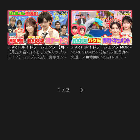
回のMCはFRUITS ZIPPER 月足天音
月足天音＆MORE STAR山本るし
＆MORE STAR山本るしあ！■ゲス
あ！■ゲストにアルコ＆ピースと
トにナイチンゲールダンスと『今日
『今日好き』出演でも話題の田仲埜
好き』出演でも話題の代田萌花・米
愛・時田音々が登場！■今回は…田
澤りあが登場！■今回お届けするの
仲埜愛・時田音々が今日好き界隈の
は…人気企画「姫の気分わかって
赤マル推し「麻辣串」を紹介！
る？オーダーシンクロバトル」！
START UP！ドリームエンタ 【月足天音×山本るしあがカップルに！？】カップル対抗！胸キュンデート動画対決
START UP！ドリームエンタ MORE STAR鈴木花梨バク転成功への道！
【月足天音×山本るしあがカップル
MORE STAR鈴木花梨バク転成功へ
に！？】カップル対抗！胸キュンデ
の道！／■今回のMCはFRUITS
ート動画対決／■今回のMCは
ZIPPER 月足天音＆SWEET STEADY
FRUITS ZIPPER 月足天音＆MORE
白石まゆみ！■ゲストにコットンと
STAR山本るしあ！■ゲストにマヂカ
MORE STAR鈴木花梨・遠藤まり
ルラブリーと『今日好き』出演でも
ん・笹原なな花が登場！■今回は…
話題のけんみあカップルが登場！■
MORE STARの奮闘と成長に密着す
今回は…スタジオを飛び出し「カッ
る「もあすた成長中！！」をお届
1
プル対抗！胸キュンデート動画対
け！
決」をお届け！