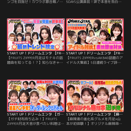
ンゴを目指せ！カワラボ歌合戦／■
5DAYS公演直前！涙で本音を告白…
今回のMCはFRUITS ZIPPER 月足天
完全ドキュメントSP／■今回は
音＆SWEET STEADY 白石まゆみ！
MORE STARサマフェス5DAYS公演直
■ゲストにパンサー向井とSWEET
前！涙で本音を告白…完全ドキュメ
STEADY塩川莉世＆庄司なぎさ・
ントSP！ ■KAWAII LAB.から5組目
MORE STAR萩田そら＆森田あみが
のデビューとなった9人組アイドル
登場！ ■今回お届けするのは…「ビ
グループ「MORE STAR」 ■デビュ
ンゴを目指せ！カワラボ歌合戦」！
ーして間もない彼女たちが…。
START UP！ドリームエンタ 【FRUITS ZIPPER月足はモナキの話題曲を知ってる！？】知らなきゃ赤っ恥！最新トレンド検定
START UP！ドリームエンタ 【FRUITS ZIPPERvsAKB48話題のアイドル大集結】5日連続ライブ詳細大解禁！
【FRUITS ZIPPER月足はモナキの話
【FRUITS ZIPPERvsAKB48話題のア
題曲を知ってる！？】知らなきゃ赤
イドル大集結】5日連続ライブ詳細
っ恥！最新トレンド検定／■今回の
大解禁！／■今回は番組初の1時間
MCはFRUITS ZIPPER 月足天音＆
SP！話題のアイドル大集結で豪華企
SWEET STEADY 白石まゆみ！■ゲス
画2本立てをお届け！■まずは…
トにパンサー向井とSWEET STEADY
AKB48 伊藤百花・Pixel Ribbon 橘陽
奥田彩友＆栗田なつか・MORE
菜・加藤諒参戦！人気企画「表情管
STAR遠藤まりん＆森田あみ・『今日
理チャレンジ」をお届け！
好き』出演でも話題の瀬川陽菜乃＆
米澤りあが…。
START UP！ドリームエンタ 【ガチ財布持ち込み！】FRUITS ZIPPER月足天音が食べたい料理はどれ？オーダーシンクロバトル
START UP！ドリームエンタ 【麻辣湯の進化系グルメを月足×山本が初体験！】オリジナル麻辣串選手権
【ガチ財布持ち込み！】FRUITS
【麻辣湯の進化系グルメを月足×山
ZIPPER月足天音が食べたい料理はど
本が初体験！】オリジナル麻辣串選
れ？オーダーシンクロバトル／■今
手権／■今回のMCはFRUITS ZIPPER