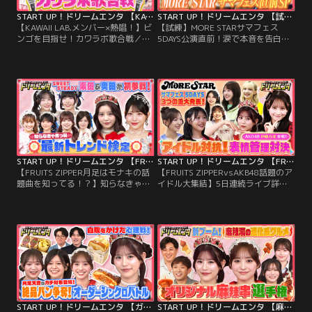
START UP！ドリームエンタ 【KAWAII LAB.メンバー×熱唱！】ビンゴを目指せ！カワラボ歌合戦
START UP！ドリームエンタ 【試練】MORE STARサマフェス5DAYS公演直前！涙で本音を告白…完全ドキュメントSP
【KAWAII LAB.メンバー×熱唱！】ビ
【試練】MORE STARサマフェス
ンゴを目指せ！カワラボ歌合戦／■
5DAYS公演直前！涙で本音を告白…
今回のMCはFRUITS ZIPPER 月足天
完全ドキュメントSP／■今回は
音＆SWEET STEADY 白石まゆみ！
MORE STARサマフェス5DAYS公演直
■ゲストにパンサー向井とSWEET
前！涙で本音を告白…完全ドキュメ
STEADY塩川莉世＆庄司なぎさ・
ントSP！ ■KAWAII LAB.から5組目
MORE STAR萩田そら＆森田あみが
のデビューとなった9人組アイドル
登場！ ■今回お届けするのは…「ビ
グループ「MORE STAR」 ■デビュ
ンゴを目指せ！カワラボ歌合戦」！
ーして間もない彼女たちが…。
START UP！ドリームエンタ 【FRUITS ZIPPER月足はモナキの話題曲を知ってる！？】知らなきゃ赤っ恥！最新トレンド検定
START UP！ドリームエンタ 【FRUITS ZIPPERvsAKB48話題のアイドル大集結】5日連続ライブ詳細大解禁！
【FRUITS ZIPPER月足はモナキの話
【FRUITS ZIPPERvsAKB48話題のア
題曲を知ってる！？】知らなきゃ赤
イドル大集結】5日連続ライブ詳細
っ恥！最新トレンド検定／■今回の
大解禁！／■今回は番組初の1時間
MCはFRUITS ZIPPER 月足天音＆
SP！話題のアイドル大集結で豪華企
SWEET STEADY 白石まゆみ！■ゲス
画2本立てをお届け！■まずは…
トにパンサー向井とSWEET STEADY
AKB48 伊藤百花・Pixel Ribbon 橘陽
奥田彩友＆栗田なつか・MORE
菜・加藤諒参戦！人気企画「表情管
STAR遠藤まりん＆森田あみ・『今日
理チャレンジ」をお届け！
好き』出演でも話題の瀬川陽菜乃＆
米澤りあが…。
START UP！ドリームエンタ 【ガチ財布持ち込み！】FRUITS ZIPPER月足天音が食べたい料理はどれ？オーダーシンクロバトル
START UP！ドリームエンタ 【麻辣湯の進化系グルメを月足×山本が初体験！】オリジナル麻辣串選手権