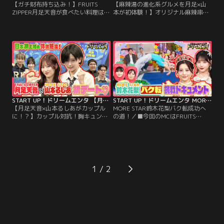
【ガチ財布持ち込み！】FRUITS
【麻辣湯の進化系グルメを月足×山
ZIPPER月足天音が食べたい料理はど
本が初体験！】オリジナル麻辣串選
れ？オーダーシンクロバトル／■今
手権／■今回のMCはFRUITS ZIPPER
回のMCはFRUITS ZIPPER 月足天音
月足天音＆MORE STAR山本るし
＆MORE STAR山本るしあ！■ゲス
あ！■ゲストにアルコ＆ピースと
トにナイチンゲールダンスと『今日
『今日好き』出演でも話題の田仲埜
好き』出演でも話題の代田萌花・米
愛・時田音々が登場！■今回は…田
澤りあが登場！■今回お届けするの
仲埜愛・時田音々が今日好き界隈の
は…人気企画「姫の気分わかって
赤マル推し「麻辣串」を紹介！
る？オーダーシンクロバトル」！
START UP！ドリームエンタ 【月足天音×山本るしあがカップルに！？】カップル対抗！胸キュンデート動画対決
START UP！ドリームエンタ MORE STAR鈴木花梨バク転成功への道！
【月足天音×山本るしあがカップル
MORE STAR鈴木花梨バク転成功へ
に！？】カップル対抗！胸キュンデ
の道！／■今回のMCはFRUITS
ート動画対決／■今回のMCは
ZIPPER 月足天音＆SWEET STEADY
FRUITS ZIPPER 月足天音＆MORE
白石まゆみ！■ゲストにコットンと
STAR山本るしあ！■ゲストにマヂカ
MORE STAR鈴木花梨・遠藤まり
ルラブリーと『今日好き』出演でも
ん・笹原なな花が登場！■今回は…
話題のけんみあカップルが登場！■
MORE STARの奮闘と成長に密着す
今回は…スタジオを飛び出し「カッ
る「もあすた成長中！！」をお届
1
プル対抗！胸キュンデート動画対
け！
決」をお届け！