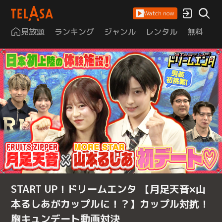
Watch now
見放題
ランキング
ジャンル
レンタル
無料
は
START UP！ドリームエンタ 【月足天音×山
本るしあがカップルに！？】カップル対抗！
胸キュンデート動画対決