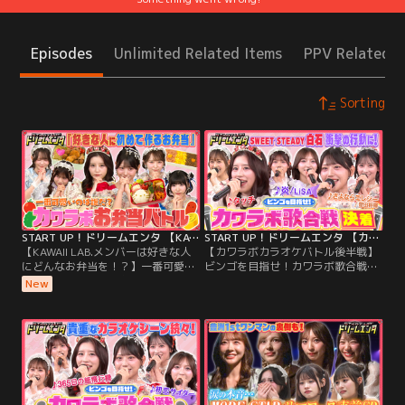
Episodes
Unlimited Related Items
PPV Related I
Sorting
START UP！ドリームエンタ 【KAWAII LAB.メンバーは好きな人にどんなお弁当を！？】一番可愛いのは誰だ？カワラボお弁当バトル
START UP！ドリームエンタ 【カワラボカラオケバトル後半戦】ビンゴを目指せ！カワラボ歌合戦
【KAWAII LAB.メンバーは好きな人
【カワラボカラオケバトル後半戦】
にどんなお弁当を！？】一番可愛い
ビンゴを目指せ！カワラボ歌合戦／
のは誰だ？カワラボお弁当バトル／
■今回のMCはFRUITS ZIPPER 月足
New
■今回のMCはFRUITS ZIPPER 月足
天音＆SWEET STEADY 白石まゆみ！
天音＆SWEET STEADY 白石まゆみ！
■ゲストにパンサー向井とSWEET
■ゲストにママタルトとSWEET
STEADY塩川莉世＆庄司なぎさ・
STEADY音井結衣＆奥田彩友・MORE
MORE STAR萩田そら＆森田あみが
STAR高梨ゆな＆萩田そらが登場！
登場！■今回お届けするのは…「ビ
ンゴを目指せ！カワラボ歌合戦」！