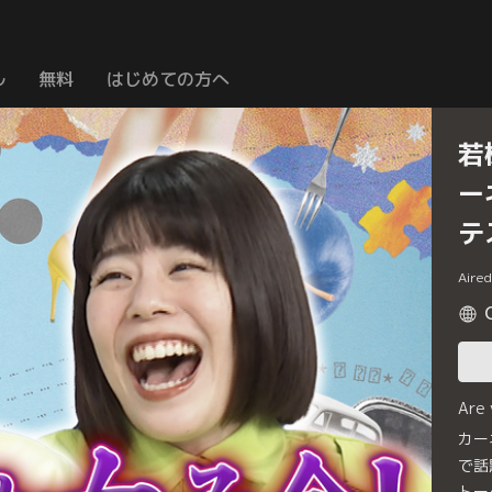
ル
無料
はじめての方へ
若
ー
テ
Aire
Are
カー
で話
トー