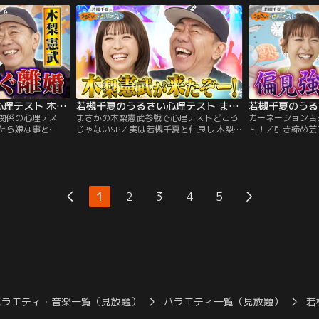
グ あまりに高い若
歯医者・美容師・不動産・ウェディングプ
戒心の度合が分か
？ 番組を見ながら
ランナーなどの中で 絶対失敗したくないも
にいい人と結婚す
のは何！？ 何を選ぶかであなたの「かまっ
由とは？ 番組を
てちゃん度」が分かる！？
挑戦！
若槻千夏のうるさい心理テスト 木梨憲武とうるさく夫婦関係の心理テスト！
若槻千夏のうるさい心理テスト まさかの木梨憲武参戦で心理テストどころじゃないSP
関係の心理テス
まさかの木梨憲武参戦で心理テストどころ
カーネーション吉
たら嫌な事と
じゃないSP／実は若槻千夏と仲良し 木梨憲
ト！／引き締め芸
関係性に関してト
武が初登場！収録開始からずっと木梨ワー
吉田と 偏見強め
ストで番組初の出
ルド全開！しかもこの収録日は若槻千夏の
うちらマナカナ！
理テスト！あなた
誕生日！木梨が持ってきたサプライズプレ
が似てる2人で心
人物は周りの人で
ゼントとは！？番組を見ながらあなたもテ
会いたくない場所
がらあなたもテス
ストに挑戦！心理学の先生が解説、あなた
レオン度が分かる
1
2
3
4
5
が解説、あなたの
の深層心理を深堀りしていきます！
ン2択であなたが
きます！
が分かる…。
バラエティ・音楽一覧（見放題）
バラエティ一覧（見放題）
若