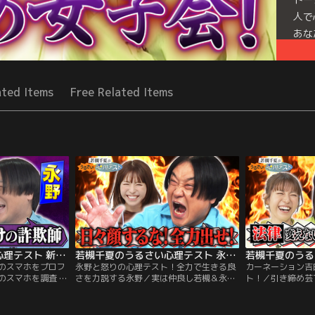
人で
あな
択で
Mor
ated Items
Free Related Items
Seri
若槻千夏のうるさい心理テスト 新企画！永野と街行く人のスマホをプロファイリング！
若槻千夏のうるさい心理テスト 永野と怒りの心理テスト！全力で生きる良さを力説する永野
のスマホをプロフ
永野と怒りの心理テスト！全力で生きる良
カーネーション吉
のスマホを調査 こ
さを力説する永野／実は仲良し若槻＆永野
ト！／引き締め芸
れ？ この人のスマホ
でうるさすぎ心理テスト！ 2人がシンパシ
吉田と クセ強め
ンタビューをもとに
ーを感じる「全力な生き方」で大盛り上が
中の恋人の嫌な行
永野と予想しながら
り 永野が激怒する日々顔とは！？ さらに
が分かる！？ ケ