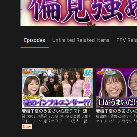
Episodes
Unlimited Related Items
PPV Rel
若槻千夏のうるさい心理テスト 謎の双子の美女はんなみいなと恋愛心理テスト！
謎の双子の美女はんなみいなと恋愛心理テ
新企画！永野と街行く人
スト！／SNS総フォロワー150万人！ 話題
ァイリング！／街行く人
のはんなみいなとうるさく心理テスト！ 体
のカップルのLINEはど
New
系維持のために全て計って食べる！？ 彼氏
の待ち受けはどれ？ イ
がいる時期は全て同じ！？ 好きになるタイ
スマホの中身を予想！ 