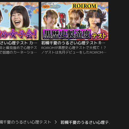
る！？ さらに吉田が絶対
なぜか若槻怒り！？さらに！吉村がSNSを
る！ と若槻が断言する理
やめた理由とは？番組を見ながらあなたも
見ながらあなたもテストに
テストに挑戦！心理学の先生が解説、あな
たの深層心理を深堀りしていきます！
若槻千夏のうるさい心理テスト カーネーション吉田と偏見強めで心理テスト！
若槻千夏のうるさい心理テスト ROIROMが黒歴史心理テストで大慌て！？
田と偏見強めで心理テス
ROIROMが黒歴史心理テストで大慌て！？
で話題のカーネーション
／ゲストは先月デビューをしたROIROM！
な女子会心理テストトーク
これ詰んだ…と思った瞬間で分かる黒歴史
？と若槻がいうほど性格
やらかし度テスト！まさかの結果に2人が
理テスト！知り合いと出
大慌て！？さらに学生時代思い出しテスト
の選び方であなたのカメ
では恋愛に対する2人の向き合い方に 若槻
 居酒屋のシチュエーショ
がゲンナリ！？番組を見ながらあなたもテ
どんな損をするタイプか
ストに挑戦！心理学の先生が解説、あなた
の深層心理を深堀りしていきます！
槻千夏のうるさい心理テスト
若槻千夏のうるさい心理テスト カー