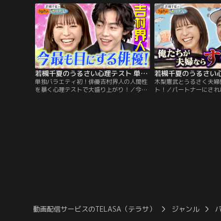
プに意外な事実が！？ そして同棲してる時
うるさくプロファイリン
にむむむと感じる瞬間で分かる事とは？ 番
槻の分析に永野が驚愕！
組を見ながらあなたもテストに挑戦！
あなたもテストに挑戦！
若槻千夏のうるさい心理テスト 単独バラエティ初！俳優吉村界人の人間性を暴く心理テストで大盛り上がり！
単独バラエティ初！俳優吉村界人の人間性
木梨憲武とうるさく夫婦
を暴く心理テストで大盛り上がり！／今最
ト！／パートナーにされ
も目にする若手バイプレーヤー吉村界人！
は！？木梨憲武と夫婦の
若槻も見てる作品に全部出てると豪語する
ーク！されたら嫌な事テ
注目俳優が 心理テストに挑戦！一蘭のオー
来事が！さらに桃太郎心
ダーシートで分かる部屋キレイ度テスト！
が桃太郎だとしたら登場
異国の地のトラブルで分かるヒーロー度テ
言うと誰！？番組を見な
スト！さらにアジア旅行で若槻と意気投
トに挑戦！心理学の先生
合！？番組を見ながらあなたもテストに挑
深層心理を深堀りしてい
戦！
動画配信サービスのTELASA（テラサ）
ジャンル