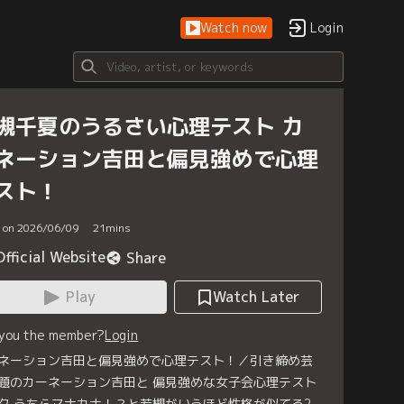
Watch now
Login
槻千夏のうるさい心理テスト カ
ネーション吉田と偏見強めで心理
スト！
d on 2026/06/09
21
mins
Official Website
Share
Play
Watch Later
 you the member?
Login
ネーション吉田と偏見強めで心理テスト！／引き締め芸
題のカーネーション吉田と 偏見強めな女子会心理テスト
ク うちらマナカナ！？と若槻がいうほど性格が似てる2