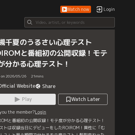
Watch now
Login
槻千夏のうるさい心理テスト
OIROMと番組初の公開収録！モテ
が分かる心理テスト！
d on 2026/05/26
21
mins
Official Website
Share
Play
Watch Later
 you the member?
Login
IROMと番組初の公開収録！モテ度が分かる心理テスト！
ストは収録当日にデビューをしたROIROM！異性に「む
！？」と思う瞬間で分かるモテ度テスト！髪型変わった