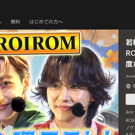
ル
無料
はじめての方へ
若
R
度
Aire
Are
RO
／ゲ
むむ