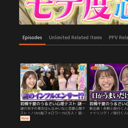
Episodes
Unlimited Related Items
PPV Rel
若槻千夏のうるさい心理テスト 謎の双子の美女はんなみいなと恋愛心理テスト！
謎の双子の美女はんなみいなと恋愛心理テ
新企画！永野と街行く人
スト！／SNS総フォロワー150万人！ 話題
ァイリング！／街行く人
のはんなみいなとうるさく心理テスト！ 体
のカップルのLINEはど
New
系維持のために全て計って食べる！？ 彼氏
の待ち受けはどれ？ イ
がいる時期は全て同じ！？ 好きになるタイ
スマホの中身を予想！ 