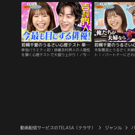
プに意外な事実が！？ そして同棲してる時
うるさくプロファイリン
にむむむと感じる瞬間で分かる事とは？ 番
槻の分析に永野が驚愕！
組を見ながらあなたもテストに挑戦！
あなたもテストに挑戦！
若槻千夏のうるさい心理テスト 単独バラエティ初！俳優吉村界人の人間性を暴く心理テストで大盛り上がり！
単独バラエティ初！俳優吉村界人の人間性
木梨憲武とうるさく夫婦
を暴く心理テストで大盛り上がり！／今最
ト！／パートナーにされ
も目にする若手バイプレーヤー吉村界人！
は！？木梨憲武と夫婦の
若槻も見てる作品に全部出てると豪語する
ーク！されたら嫌な事テ
注目俳優が 心理テストに挑戦！一蘭のオー
来事が！さらに桃太郎心
ダーシートで分かる部屋キレイ度テスト！
が桃太郎だとしたら登場
異国の地のトラブルで分かるヒーロー度テ
言うと誰！？番組を見な
スト！さらにアジア旅行で若槻と意気投
トに挑戦！心理学の先生
合！？番組を見ながらあなたもテストに挑
深層心理を深堀りしてい
戦！
動画配信サービスのTELASA（テラサ）
ジャンル