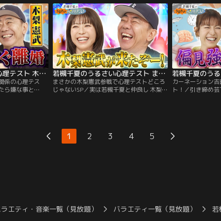
グ あまりに高い若
歯医者・美容師・不動産・ウェディングプ
戒心の度合が分か
？ 番組を見ながら
ランナーなどの中で 絶対失敗したくないも
にいい人と結婚す
のは何！？ 何を選ぶかであなたの「かまっ
由とは？ 番組を
てちゃん度」が分かる！？
挑戦！
若槻千夏のうるさい心理テスト 木梨憲武とうるさく夫婦関係の心理テスト！
若槻千夏のうるさい心理テスト まさかの木梨憲武参戦で心理テストどころじゃないSP
関係の心理テス
まさかの木梨憲武参戦で心理テストどころ
カーネーション吉
たら嫌な事と
じゃないSP／実は若槻千夏と仲良し 木梨憲
ト！／引き締め芸
関係性に関してト
武が初登場！収録開始からずっと木梨ワー
吉田と 偏見強め
ストで番組初の出
ルド全開！しかもこの収録日は若槻千夏の
うちらマナカナ！
理テスト！あなた
誕生日！木梨が持ってきたサプライズプレ
が似てる2人で心
人物は周りの人で
ゼントとは！？番組を見ながらあなたもテ
会いたくない場所
がらあなたもテス
ストに挑戦！心理学の先生が解説、あなた
レオン度が分かる
1
2
3
4
5
が解説、あなたの
の深層心理を深堀りしていきます！
ン2択であなたが
きます！
が分かる…。
バラエティ・音楽一覧（見放題）
バラエティ一覧（見放題）
若