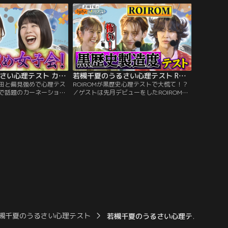
る！？ さらに吉田が絶対
なぜか若槻怒り！？さらに！吉村がSNSを
る！ と若槻が断言する理
やめた理由とは？番組を見ながらあなたも
見ながらあなたもテストに
テストに挑戦！心理学の先生が解説、あな
たの深層心理を深堀りしていきます！
若槻千夏のうるさい心理テスト カーネーション吉田と偏見強めで心理テスト！
若槻千夏のうるさい心理テスト ROIROMが黒歴史心理テストで大慌て！？
田と偏見強めで心理テス
ROIROMが黒歴史心理テストで大慌て！？
で話題のカーネーション
／ゲストは先月デビューをしたROIROM！
な女子会心理テストトーク
これ詰んだ…と思った瞬間で分かる黒歴史
？と若槻がいうほど性格
やらかし度テスト！まさかの結果に2人が
理テスト！知り合いと出
大慌て！？さらに学生時代思い出しテスト
の選び方であなたのカメ
では恋愛に対する2人の向き合い方に 若槻
 居酒屋のシチュエーショ
がゲンナリ！？番組を見ながらあなたもテ
どんな損をするタイプか
ストに挑戦！心理学の先生が解説、あなた
の深層心理を深堀りしていきます！
槻千夏のうるさい心理テスト
若槻千夏のうるさい心理テスト ROI