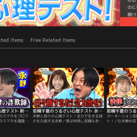
のに
開け
ービ
Mor
ated Items
Free Related Items
Seri
若槻千夏のうるさい心理テスト 新企画！永野と街行く人のスマホをプロファイリング！
若槻千夏のうるさい心理テスト 永野と怒りの心理テスト！全力で生きる良さを力説する永野
のスマホをプロフ
永野と怒りの心理テスト！全力で生きる良
カーネーション吉
のスマホを調査 こ
さを力説する永野／実は仲良し若槻＆永野
ト！／引き締め芸
れ？ この人のスマホ
でうるさすぎ心理テスト！ 2人がシンパシ
吉田と クセ強め
ンタビューをもとに
ーを感じる「全力な生き方」で大盛り上が
中の恋人の嫌な行
永野と予想しながら
り 永野が激怒する日々顔とは！？ さらに
が分かる！？ ケ