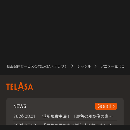
動画配信サービスのTELASA（テラサ）
ジャンル
アニメ一覧（見放
NEWS
See all
2026.08.01
浮所飛貴主演！ 【夏色の風が僕の家にやってきた】 本日よりテラサで独占配信スタート！
2026.07.18
『夏色の雲が恋と嵐をまきおこす』スペシャルメイキング 【Part1】2026年７月18日（土）23時30分～配信スタート！話題のシーンの裏側を大公開！豪華キャスト大集合！ 『武宮家 真夏の家族会議』開催！