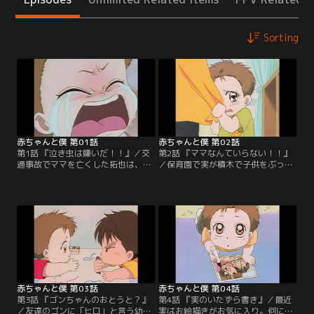
Sorting
赤ちゃんと僕 第01話
赤ちゃんと僕 第02話
第1話 『泣き虫は嫌いだ！！』／交
第2話 『ママなんていらない！！』
通事故でママを亡くした拓也は、忙
／保育園で実が積木で子供をぶっ
しいパパの代わりに幼い弟・実の面
た。それを見ていたその子の母親は
倒を見る毎日。おかげで友達と遊ぶ
怒って「母親が悪い！」と言う。亡
事さえ出来ない。次第に戸惑いとイ
くなったママを悪く言われ、拓也は
ラだちを募らせていく拓也。そんな
どうしていいかわからない。どうや
ある日、パパを駅まで迎えにいく
ら実は母親のいる子にヤキモチをや
道々、「このまま実がいなくなった
いたらしい。それを聞いたパパは次
ら……」などと考え事をしていた拓
の日曜日拓也たちをピクニックに連
也は、本当に実をどこかに置き去り
れていく。【提供：バンダイチャン
にしてしまったことに気づく。【提
ネル】
供：バンダイチャンネル】
赤ちゃんと僕 第03話
赤ちゃんと僕 第04話
第3話 『ゴンちゃんのおとうと？』
第4話 『実のいたずら書き』／最近
／友達のゴンに「ヒロ」と言う幼い
実はお絵描きがお気に入り。何にで