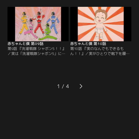
の枕元に着物姿の小さな女の子が現
は大喜びで露店を眺めてはあれ買
れ、翌日原因不明の熱にうなされ
え、これ買えの連発。とうとうお面
る。その事を話すと旅館のお婆さん
屋さんの前から動かなくなった3
は、古ぼけた写真を見せながら、幼
人。仕方なく一番下のマー坊にだけ
くして死んだいとこ兄妹のことを話
かってやるが、それに納得のいかな
しだす。その兄はなんと拓也にウリ
い一加は実を連れて走り去る。【提
ふたつだった。【提供：バンダイチ
供：バンダイチャンネル】
ャンネル】
赤ちゃんと僕 第09話
赤ちゃんと僕 第10話
第9話 『洗濯戦隊 シャボン5！！』
第10話 『実のなんでもできるも
／実は「洗濯戦隊シャボン5」に夢
ん！！』／実がひとりで靴下を履い
中。日曜日にデパートで開催される
た。それを見た拓也は感動、ひしと
ショーに連れていってくれるという
抱きしめあう兄弟。でも実の成長に
ので大喜び。そんな実を見て拓也
嬉しいような寂しいような複雑な気
は、小さいころママにヒーローのぬ
持ちだ。そんな拓也も喉に不快を感
いぐるみを作ってもらったのを思い
じ同級生の藤井に相談したところ声
出し、実にも作ってあげようと思い
変わりと判明。実だけでなく自分も
1
立つ。【提供：バンダイチャンネ
少しづつ成長していることを自覚す
ル】
る。【提供：バンダイチャンネル】