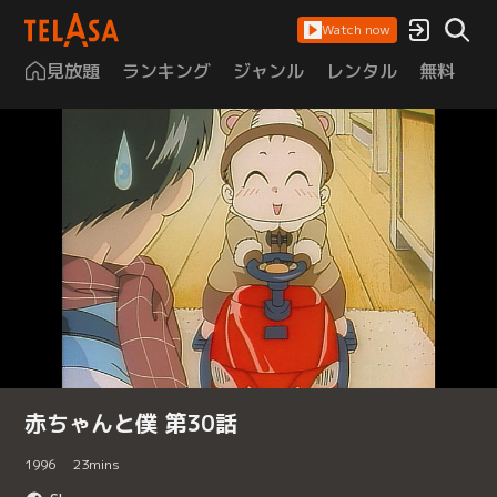
Watch now
見放題
ランキング
ジャンル
レンタル
無料
は
赤ちゃんと僕 第30話
1996
23
mins