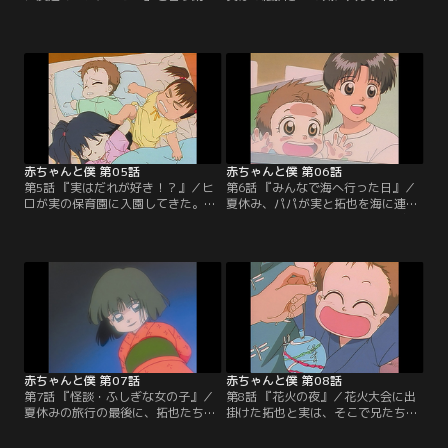
兄弟がいることを聞いて拓也はびっ
も落書きする実は、よりによって拓
くり。ある日、面倒見の悪いゴンに
也が大切にしていた、赤ちゃんの拓
拓也はヒロの世話を押しつけられて
也とママの写っている写真に落書き
しまう。一緒に遊び始める実とヒロ
してしまった。拓也は激怒し、実の
だが、乱暴なヒロに実はタジタジ。
保育園の発表会になんか行かないと
母親に戒められ、ヒロを迎えに公園
言い出す。大好きなお兄ちゃんに叱
へやってきたゴン。拓也と話し込ん
られて実はしょんぼり。発表会の練
で目を離した所に凶暴な犬・フラン
習にも身が入らない。【提供：バン
ソワーズが！！【提供：バンダイチ
ダイチャンネル】
ャンネル】
赤ちゃんと僕 第05話
赤ちゃんと僕 第06話
第5話 『実はだれが好き！？』／ヒ
第6話 『みんなで海へ行った日』／
ロが実の保育園に入園してきた。ヒ
夏休み、パパが実と拓也を海に連れ
ロが苦手な実だが、それでも一緒に
て行ってくれた。初めての海にビク
遊んだりしていた。ある日、実とヒ
ビクの実だったが、次第に慣れてき
ロを迎えに来た拓也とゴンは、おま
て大喜びの様子。その夜、一家だん
せな女の子「一加」に出会う。一加
らんを楽しむはずだったが現地で会
は拓也のクラスメートの藤井君の妹
ったパパの会社の部下・江戸前たち
で、どうやらヒロと同様、実がお気
の乱入でそれどころでは無くなって
に入りの様子。ことあるごとに対立
しまう。【提供：バンダイチャンネ
するヒロと一加に力作の絵を破られ
ル】
てさすがの実も怒ってしまう。【提
供：バンダイチャンネル】
赤ちゃんと僕 第07話
赤ちゃんと僕 第08話
第7話 『怪談・ふしぎな女の子』／
第8話 『花火の夜』／花火大会に出
夏休みの旅行の最後に、拓也たちは
掛けた拓也と実は、そこで兄たちに
立派な露天風呂のある古びた旅館に
弟妹を押しつけられた藤井と一加、
泊まった。その夜、眠っている拓也
マー坊に出くわす。おちびさんたち