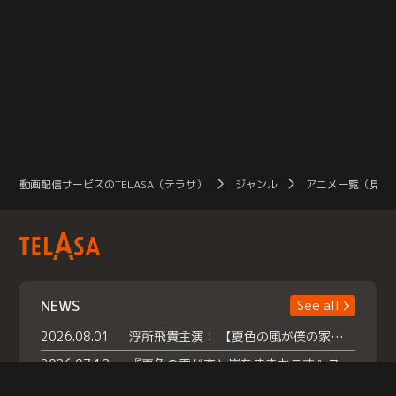
動画配信サービスのTELASA（テラサ）
ジャンル
アニメ一覧（見放
NEWS
See all
2026.08.01
浮所飛貴主演！ 【夏色の風が僕の家にやってきた】 本日よりテラサで独占配信スタート！
2026.07.18
『夏色の雲が恋と嵐をまきおこす』スペシャルメイキング 【Part1】2026年７月18日（土）23時30分～配信スタート！話題のシーンの裏側を大公開！豪華キャスト大集合！ 『武宮家 真夏の家族会議』開催！
2026.07.15
救命医・遥（今田）の《心揺さぶる過去》や、 麻酔科医・権野（船越英一郎）の《謎多きプライベート》など… 《知られざるエピソード》を独占配信！