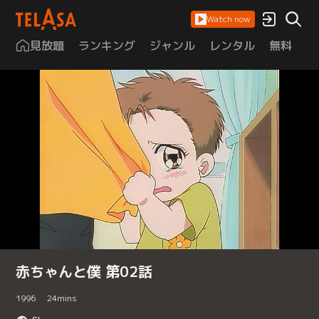
Watch now
見放題
ランキング
ジャンル
レンタル
無料
は
赤ちゃんと僕 第02話
1996
24
mins