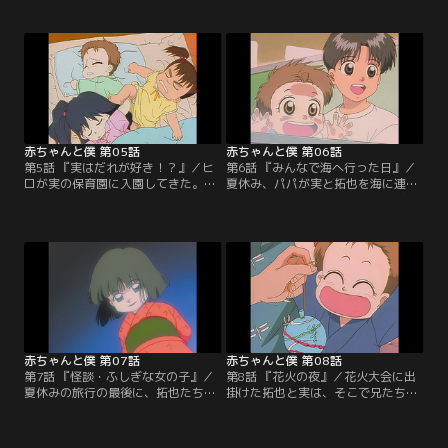
くり。ある日、面倒見の悪いゴンに
也が大切にしていた、赤ちゃんの拓
拓也はヒロの世話を押しつけられて
也とママの写っている写真に落書き
しまう。一緒に遊び始める実とヒロ
してしまった。拓也は激怒し、実の
だが、乱暴なヒロに実はタジタジ。
保育園の発表会になんか行かないと
母親に戒められ、ヒロを迎えに公園
言い出す。大好きなお兄ちゃんに叱
へやってきたゴン。拓也と話し込ん
られて実はしょんぼり。発表会の練
で目を離した所に凶暴な犬・フラン
習にも身が入らない。【提供：バン
ソワーズが！！【提供：バンダイチ
ダイチャンネル】
ャンネル】
赤ちゃんと僕 第05話
赤ちゃんと僕 第06話
第5話 『実はだれが好き！？』／ヒ
第6話 『みんなで海へ行った日』／
ロが実の保育園に入園してきた。ヒ
夏休み、パパが実と拓也を海に連れ
ロが苦手な実だが、それでも一緒に
て行ってくれた。初めての海にビク
遊んだりしていた。ある日、実とヒ
ビクの実だったが、次第に慣れてき
ロを迎えに来た拓也とゴンは、おま
て大喜びの様子。その夜、一家だん
せな女の子「一加」に出会う。一加
らんを楽しむはずだったが現地で会
は拓也のクラスメートの藤井君の妹
ったパパの会社の部下・江戸前たち
で、どうやらヒロと同様、実がお気
の乱入でそれどころでは無くなって
に入りの様子。ことあるごとに対立
しまう。【提供：バンダイチャンネ
するヒロと一加に力作の絵を破られ
ル】
てさすがの実も怒ってしまう。【提
供：バンダイチャンネル】
赤ちゃんと僕 第07話
赤ちゃんと僕 第08話
第7話 『怪談・ふしぎな女の子』／
第8話 『花火の夜』／花火大会に出
夏休みの旅行の最後に、拓也たちは
掛けた拓也と実は、そこで兄たちに
立派な露天風呂のある古びた旅館に
弟妹を押しつけられた藤井と一加、
泊まった。その夜、眠っている拓也
マー坊に出くわす。おちびさんたち
の枕元に着物姿の小さな女の子が現
は大喜びで露店を眺めてはあれ買