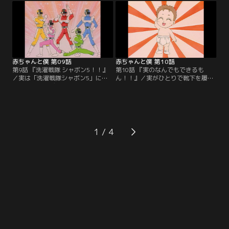
れ、翌日原因不明の熱にうなされ
え、これ買えの連発。とうとうお面
る。その事を話すと旅館のお婆さん
屋さんの前から動かなくなった3
は、古ぼけた写真を見せながら、幼
人。仕方なく一番下のマー坊にだけ
くして死んだいとこ兄妹のことを話
かってやるが、それに納得のいかな
しだす。その兄はなんと拓也にウリ
い一加は実を連れて走り去る。【提
ふたつだった。【提供：バンダイチ
供：バンダイチャンネル】
ャンネル】
赤ちゃんと僕 第09話
赤ちゃんと僕 第10話
第9話 『洗濯戦隊 シャボン5！！』
第10話 『実のなんでもできるも
／実は「洗濯戦隊シャボン5」に夢
ん！！』／実がひとりで靴下を履い
中。日曜日にデパートで開催される
た。それを見た拓也は感動、ひしと
ショーに連れていってくれるという
抱きしめあう兄弟。でも実の成長に
ので大喜び。そんな実を見て拓也
嬉しいような寂しいような複雑な気
は、小さいころママにヒーローのぬ
持ちだ。そんな拓也も喉に不快を感
いぐるみを作ってもらったのを思い
じ同級生の藤井に相談したところ声
出し、実にも作ってあげようと思い
変わりと判明。実だけでなく自分も
1
立つ。【提供：バンダイチャンネ
少しづつ成長していることを自覚す
ル】
る。【提供：バンダイチャンネル】