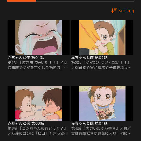
Sorting
赤ちゃんと僕 第01話
赤ちゃんと僕 第02話
第1話 『泣き虫は嫌いだ！！』／交
第2話 『ママなんていらない！！』
通事故でママを亡くした拓也は、忙
／保育園で実が積木で子供をぶっ
しいパパの代わりに幼い弟・実の面
た。それを見ていたその子の母親は
倒を見る毎日。おかげで友達と遊ぶ
怒って「母親が悪い！」と言う。亡
事さえ出来ない。次第に戸惑いとイ
くなったママを悪く言われ、拓也は
ラだちを募らせていく拓也。そんな
どうしていいかわからない。どうや
ある日、パパを駅まで迎えにいく
ら実は母親のいる子にヤキモチをや
道々、「このまま実がいなくなった
いたらしい。それを聞いたパパは次
ら……」などと考え事をしていた拓
の日曜日拓也たちをピクニックに連
也は、本当に実をどこかに置き去り
れていく。【提供：バンダイチャン
にしてしまったことに気づく。【提
ネル】
供：バンダイチャンネル】
赤ちゃんと僕 第03話
赤ちゃんと僕 第04話
第3話 『ゴンちゃんのおとうと？』
第4話 『実のいたずら書き』／最近
／友達のゴンに「ヒロ」と言う幼い
実はお絵描きがお気に入り。何にで
兄弟がいることを聞いて拓也はびっ
も落書きする実は、よりによって拓