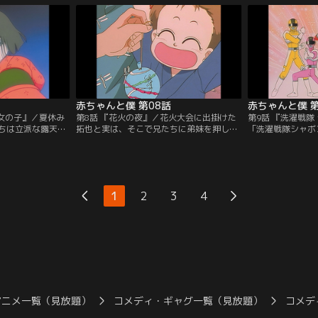
にヤキモチをやい
ロだが、乱暴なヒロに実はタジタジ。母親
実の保育園の発表
パパは次の日曜日
に戒められ、ヒロを迎えに公園へやってき
い出す。大好きな
連れていく。【提
たゴン。拓也と話し込んで目を離した所に
はしょんぼり。発
】
凶暴な犬・フランソワーズが！！【提供：
ない。【提供：バ
バンダイチャンネル】
赤ちゃんと僕 第08話
赤ちゃんと僕 第
な女の子』／夏休み
第8話 『花火の夜』／花火大会に出掛けた
第9話 『洗濯戦隊
ちは立派な露天風
拓也と実は、そこで兄たちに弟妹を押しつ
「洗濯戦隊シャボ
まった。その夜、
けられた藤井と一加、マー坊に出くわす。
デパートで開催さ
着物姿の小さな女
おちびさんたちは大喜びで露店を眺めては
てくれるというの
明の熱にうなされ
あれ買え、これ買えの連発。とうとうお面
て拓也は、小さい
のお婆さんは、古
屋さんの前から動かなくなった3人。仕方
いぐるみを作って
、幼くして死んだ
なく一番下のマー坊にだけかってやるが、
実にも作ってあげ
1
2
3
4
だす。その兄はな
それに納得のいかない一加は実を連れて走
供：バンダイチャ
った。【提供：バ
り去る。【提供：バンダイチャンネル】
アニメ一覧（見放題）
コメディ・ギャグ一覧（見放題）
コメデ