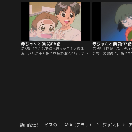
なある日、パパを駅まで迎えにいく道々、
うやら実は母親のいる子
「このまま実がいなくなったら……」など
たらしい。それを聞いた
と考え事をしていた拓也は、本当に実をど
拓也たちをピクニックに
こかに置き去りにしてしまったことに気づ
供：バンダイチャンネル
く。【提供：バンダイチャンネル】
赤ちゃんと僕 第06話
赤ちゃんと僕 第07話
第6話 『みんなで海へ行った日』／夏休
第7話 『怪談・ふしぎ
み、パパが実と拓也を海に連れて行ってく
の旅行の最後に、拓也た
れた。初めての海にビクビクの実だった
呂のある古びた旅館に泊
が、次第に慣れてきて大喜びの様子。その
眠っている拓也の枕元に
夜、一家だんらんを楽しむはずだったが現
の子が現れ、翌日原因不
地で会ったパパの会社の部下・江戸前たち
る。その事を話すと旅館
の乱入でそれどころでは無くなってしま
ぼけた写真を見せながら
う。【提供：バンダイチャンネル】
いとこ兄妹のことを話し
んと拓也にウリふたつだ
ンダイチャンネル】
動画配信サービスのTELASA（テラサ）
ジャンル