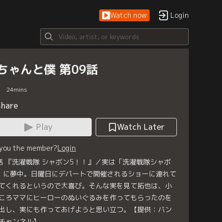
Watch now
Login
ちゃんと僕 第09話
24
mins
Share
Play
Watch Later
 you the member?
Login
話 『洗濯戦隊 シャボン5！！』／実は「洗濯戦隊シャボ
」に夢中。日曜日にデパートで開催されるショーに連れて
てくれるというので大喜び。そんな実を見て拓也は、小
ころママにヒーローのぬいぐるみを作ってもらったのを
出し、実にも作ってあげようと思い立つ。【提供：バン
チャンネル】