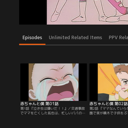
Episodes
Unlimited Related Items
PPV Rel
赤ちゃんと僕 第01話
赤ちゃんと僕 第02話
第1話 『泣き虫は嫌いだ！！』／交通事故
第2話 『ママなんてい
でママを亡くした拓也は、忙しいパパの代
園で実が積木で子供をぶ
わりに幼い弟・実の面倒を見る毎日。おか
いたその子の母親は怒っ
げで友達と遊ぶ事さえ出来ない。次第に戸
い！」と言う。亡くなっ
惑いとイラだちを募らせていく拓也。そん
れ、拓也はどうしていい