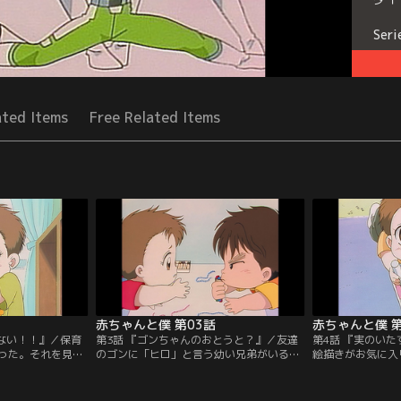
Seri
ated Items
Free Related Items
赤ちゃんと僕 第03話
赤ちゃんと僕 第
らない！！』／保育
第3話 『ゴンちゃんのおとうと？』／友達
第4話 『実のい
った。それを見て
のゴンに「ヒロ」と言う幼い兄弟がいるこ
絵描きがお気に入
て「母親が悪
とを聞いて拓也はびっくり。ある日、面倒
実は、よりによっ
たママを悪く言わ
見の悪いゴンに拓也はヒロの世話を押しつ
た、赤ちゃんの拓
かわからない。ど
けられてしまう。一緒に遊び始める実とヒ
真に落書きしてし