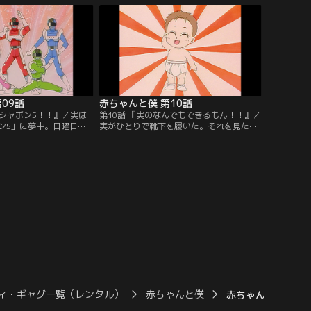
会になんか行かないと言
加は拓也のクラスメートの藤井君の妹で、
お兄ちゃんに叱られて実
どうやらヒロと同様、実がお気に入りの様
表会の練習にも身が入ら
子。ことあるごとに対立するヒロと一加に
ンダイチャンネル】
力作の絵を破られてさすがの実も怒ってし
まう。【提供：バンダイチャンネル】
09話
赤ちゃんと僕 第10話
 シャボン5！！』／実は
第10話 『実のなんでもできるもん！！』／
ン5」に夢中。日曜日に
実がひとりで靴下を履いた。それを見た拓
れるショーに連れていっ
也は感動、ひしと抱きしめあう兄弟。でも
で大喜び。そんな実を見
実の成長に嬉しいような寂しいような複雑
ころママにヒーローのぬ
な気持ちだ。そんな拓也も喉に不快を感じ
もらったのを思い出し、
同級生の藤井に相談したところ声変わりと
ようと思い立つ。【提
判明。実だけでなく自分も少しづつ成長し
ンネル】
ていることを自覚する。【提供：バンダイ
チャンネル】
ィ・ギャグ一覧（レンタル）
赤ちゃんと僕
赤ちゃんと僕 第0