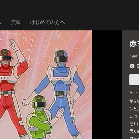
ル
無料
はじめての方へ
赤
1996
Are
第9
ン5
いっ
さい
思い
ダイ