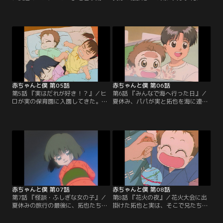
兄弟がいることを聞いて拓也はびっ
も落書きする実は、よりによって拓
くり。ある日、面倒見の悪いゴンに
也が大切にしていた、赤ちゃんの拓
拓也はヒロの世話を押しつけられて
也とママの写っている写真に落書き
しまう。一緒に遊び始める実とヒロ
してしまった。拓也は激怒し、実の
だが、乱暴なヒロに実はタジタジ。
保育園の発表会になんか行かないと
母親に戒められ、ヒロを迎えに公園
言い出す。大好きなお兄ちゃんに叱
へやってきたゴン。拓也と話し込ん
られて実はしょんぼり。発表会の練
で目を離した所に凶暴な犬・フラン
習にも身が入らない。【提供：バン
ソワーズが！！【提供：バンダイチ
ダイチャンネル】
ャンネル】
赤ちゃんと僕 第05話
赤ちゃんと僕 第06話
第5話 『実はだれが好き！？』／ヒ
第6話 『みんなで海へ行った日』／
ロが実の保育園に入園してきた。ヒ
夏休み、パパが実と拓也を海に連れ
ロが苦手な実だが、それでも一緒に
て行ってくれた。初めての海にビク
遊んだりしていた。ある日、実とヒ
ビクの実だったが、次第に慣れてき
ロを迎えに来た拓也とゴンは、おま
て大喜びの様子。その夜、一家だん
せな女の子「一加」に出会う。一加
らんを楽しむはずだったが現地で会
は拓也のクラスメートの藤井君の妹
ったパパの会社の部下・江戸前たち
で、どうやらヒロと同様、実がお気
の乱入でそれどころでは無くなって
に入りの様子。ことあるごとに対立
しまう。【提供：バンダイチャンネ
するヒロと一加に力作の絵を破られ
ル】
てさすがの実も怒ってしまう。【提
供：バンダイチャンネル】
赤ちゃんと僕 第07話
赤ちゃんと僕 第08話
第7話 『怪談・ふしぎな女の子』／
第8話 『花火の夜』／花火大会に出
夏休みの旅行の最後に、拓也たちは
掛けた拓也と実は、そこで兄たちに
立派な露天風呂のある古びた旅館に
弟妹を押しつけられた藤井と一加、
泊まった。その夜、眠っている拓也
マー坊に出くわす。おちびさんたち