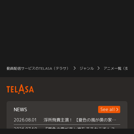
動画配信サービスのTELASA（テラサ）
ジャンル
アニメ一覧（見放
NEWS
See all
2026.08.01
浮所飛貴主演！ 【夏色の風が僕の家にやってきた】 本日よりテラサで独占配信スタート！
2026.07.18
『夏色の雲が恋と嵐をまきおこす』スペシャルメイキング 【Part1】2026年７月18日（土）23時30分～配信スタート！話題のシーンの裏側を大公開！豪華キャスト大集合！ 『武宮家 真夏の家族会議』開催！