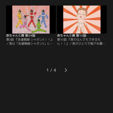
の枕元に着物姿の小さな女の子が現
は大喜びで露店を眺めてはあれ買
れ、翌日原因不明の熱にうなされ
え、これ買えの連発。とうとうお面
る。その事を話すと旅館のお婆さん
屋さんの前から動かなくなった3
は、古ぼけた写真を見せながら、幼
人。仕方なく一番下のマー坊にだけ
くして死んだいとこ兄妹のことを話
かってやるが、それに納得のいかな
しだす。その兄はなんと拓也にウリ
い一加は実を連れて走り去る。【提
ふたつだった。【提供：バンダイチ
供：バンダイチャンネル】
ャンネル】
赤ちゃんと僕 第09話
赤ちゃんと僕 第10話
第9話 『洗濯戦隊 シャボン5！！』
第10話 『実のなんでもできるも
／実は「洗濯戦隊シャボン5」に夢
ん！！』／実がひとりで靴下を履い
中。日曜日にデパートで開催される
た。それを見た拓也は感動、ひしと
ショーに連れていってくれるという
抱きしめあう兄弟。でも実の成長に
ので大喜び。そんな実を見て拓也
嬉しいような寂しいような複雑な気
は、小さいころママにヒーローのぬ
持ちだ。そんな拓也も喉に不快を感
いぐるみを作ってもらったのを思い
じ同級生の藤井に相談したところ声
出し、実にも作ってあげようと思い
変わりと判明。実だけでなく自分も
1
立つ。【提供：バンダイチャンネ
少しづつ成長していることを自覚す
ル】
る。【提供：バンダイチャンネル】