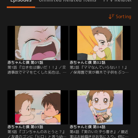
Sorting
赤ちゃんと僕 第01話
赤ちゃんと僕 第02話
第1話 『泣き虫は嫌いだ！！』／交
第2話 『ママなんていらない！！』
通事故でママを亡くした拓也は、忙
／保育園で実が積木で子供をぶっ
しいパパの代わりに幼い弟・実の面
た。それを見ていたその子の母親は
倒を見る毎日。おかげで友達と遊ぶ
怒って「母親が悪い！」と言う。亡
事さえ出来ない。次第に戸惑いとイ
くなったママを悪く言われ、拓也は
ラだちを募らせていく拓也。そんな
どうしていいかわからない。どうや
ある日、パパを駅まで迎えにいく
ら実は母親のいる子にヤキモチをや
道々、「このまま実がいなくなった
いたらしい。それを聞いたパパは次
ら……」などと考え事をしていた拓
の日曜日拓也たちをピクニックに連
也は、本当に実をどこかに置き去り
れていく。【提供：バンダイチャン
にしてしまったことに気づく。【提
ネル】
供：バンダイチャンネル】
赤ちゃんと僕 第03話
赤ちゃんと僕 第04話
第3話 『ゴンちゃんのおとうと？』
第4話 『実のいたずら書き』／最近
／友達のゴンに「ヒロ」と言う幼い
実はお絵描きがお気に入り。何にで