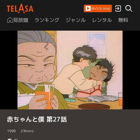
Watch now
見放題
ランキング
ジャンル
レンタル
無料
は
赤ちゃんと僕 第27話
1996
23
mins