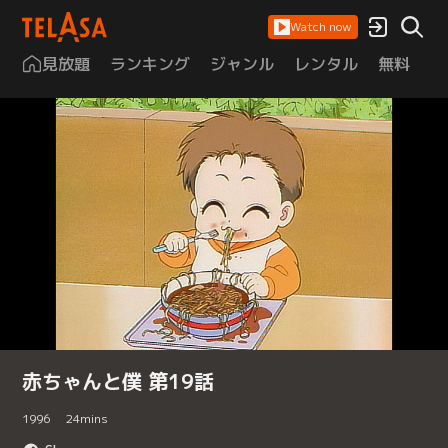
Watch now
見放題
ランキング
ジャンル
レンタル
無料
は
赤ちゃんと僕 第19話
1996
24
mins