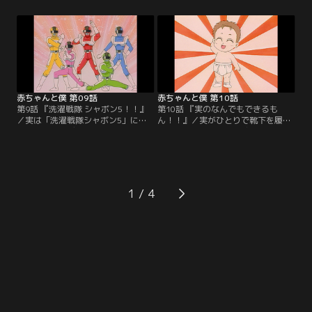
の枕元に着物姿の小さな女の子が現
は大喜びで露店を眺めてはあれ買
れ、翌日原因不明の熱にうなされ
え、これ買えの連発。とうとうお面
る。その事を話すと旅館のお婆さん
屋さんの前から動かなくなった3
は、古ぼけた写真を見せながら、幼
人。仕方なく一番下のマー坊にだけ
くして死んだいとこ兄妹のことを話
かってやるが、それに納得のいかな
しだす。その兄はなんと拓也にウリ
い一加は実を連れて走り去る。【提
ふたつだった。【提供：バンダイチ
供：バンダイチャンネル】
ャンネル】
赤ちゃんと僕 第09話
赤ちゃんと僕 第10話
第9話 『洗濯戦隊 シャボン5！！』
第10話 『実のなんでもできるも
／実は「洗濯戦隊シャボン5」に夢
ん！！』／実がひとりで靴下を履い
中。日曜日にデパートで開催される
た。それを見た拓也は感動、ひしと
ショーに連れていってくれるという
抱きしめあう兄弟。でも実の成長に
ので大喜び。そんな実を見て拓也
嬉しいような寂しいような複雑な気
は、小さいころママにヒーローのぬ
持ちだ。そんな拓也も喉に不快を感
いぐるみを作ってもらったのを思い
じ同級生の藤井に相談したところ声
出し、実にも作ってあげようと思い
変わりと判明。実だけでなく自分も
1
立つ。【提供：バンダイチャンネ
少しづつ成長していることを自覚す
ル】
る。【提供：バンダイチャンネル】