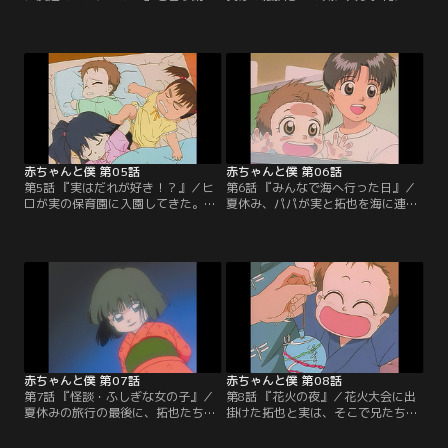
兄弟がいることを聞いて拓也はびっ
も落書きする実は、よりによって拓
くり。ある日、面倒見の悪いゴンに
也が大切にしていた、赤ちゃんの拓
拓也はヒロの世話を押しつけられて
也とママの写っている写真に落書き
しまう。一緒に遊び始める実とヒロ
してしまった。拓也は激怒し、実の
だが、乱暴なヒロに実はタジタジ。
保育園の発表会になんか行かないと
母親に戒められ、ヒロを迎えに公園
言い出す。大好きなお兄ちゃんに叱
へやってきたゴン。拓也と話し込ん
られて実はしょんぼり。発表会の練
で目を離した所に凶暴な犬・フラン
習にも身が入らない。【提供：バン
ソワーズが！！【提供：バンダイチ
ダイチャンネル】
ャンネル】
赤ちゃんと僕 第05話
赤ちゃんと僕 第06話
第5話 『実はだれが好き！？』／ヒ
第6話 『みんなで海へ行った日』／
ロが実の保育園に入園してきた。ヒ
夏休み、パパが実と拓也を海に連れ
ロが苦手な実だが、それでも一緒に
て行ってくれた。初めての海にビク
遊んだりしていた。ある日、実とヒ
ビクの実だったが、次第に慣れてき
ロを迎えに来た拓也とゴンは、おま
て大喜びの様子。その夜、一家だん
せな女の子「一加」に出会う。一加
らんを楽しむはずだったが現地で会
は拓也のクラスメートの藤井君の妹
ったパパの会社の部下・江戸前たち
で、どうやらヒロと同様、実がお気
の乱入でそれどころでは無くなって
に入りの様子。ことあるごとに対立
しまう。【提供：バンダイチャンネ
するヒロと一加に力作の絵を破られ
ル】
てさすがの実も怒ってしまう。【提
供：バンダイチャンネル】
赤ちゃんと僕 第07話
赤ちゃんと僕 第08話
第7話 『怪談・ふしぎな女の子』／
第8話 『花火の夜』／花火大会に出
夏休みの旅行の最後に、拓也たちは
掛けた拓也と実は、そこで兄たちに
立派な露天風呂のある古びた旅館に
弟妹を押しつけられた藤井と一加、
泊まった。その夜、眠っている拓也
マー坊に出くわす。おちびさんたち