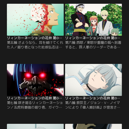
模様に染まり、朗らかな男性の声が
ス・U・ルーデルが現れる。『不滅
聞こえ始める。その正体は、罪人格
の不死』を持つ舩坂と『不変の不
の廻り者たちの集団・罪人軍のリー
死』を持つルーデル。同じく不死の
ダーである項扇羽で…。【提供：バ
才能を持つ二人の死闘が始まり…。
ンダイチャンネル】
【提供：バンダイチャンネル】
リィンカーネーションの花弁 第05話
リィンカーネーションの花弁 第06話
第五輪 さようなら、耳を傾けてくれ
第六輪 西耶／東耶が重瞳の城へ到着
た人／廻り者となった舩坂弘志は、
すると、罪人軍のリーダーである項
才能を得ると同時に人間として生き
扇羽が待ち構えていた。才能を収集
る実感を失いつつあり、戦うことへ
すべく東耶は項扇羽に勝負を挑むも
の退屈さや謎の不快感を感じてい
のの、最強の才能を前に軽々と圧倒
た。しかし、ハンス・U・ルーデル
されてしまう。さらに項扇羽から、
との戦闘と対話を通して、舩坂は自
兄・西耶の東耶が知らない一面を聞
身の本当の望みと失ったものの大き
き…。【提供：バンダイチャンネ
さを痛感し、ついに死闘が決する。
ル】
【提供：バンダイチャンネル】
リィンカーネーションの花弁 第07話
リィンカーネーションの花弁 第08話
第七輪 咲き廻るリィンカーネーショ
第八輪 救世主／ジョン・V・ノイマ
ン／五虎将最強の廻り者、ガイウ
ンにより『偉人類計画』が宣言さ
ス・J・カエサルと、豹変した姿の
れ、東耶と灰都、柳生十兵衛三吉の
灰都が重瞳の城へ到着する。「何を
三人は特務自衛隊・黒鋭部隊に保護
捨ててでも強くなりたかった者の成
された。東耶は協力しようと動く
れの果て」と化した灰都をもとに戻
が、北束からの拒絶の言葉を受け絶