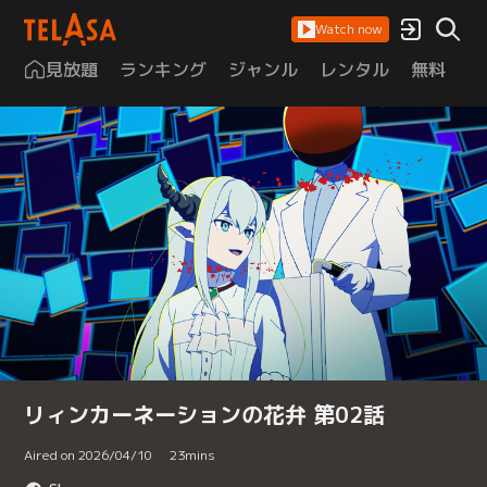
Watch now
見放題
ランキング
ジャンル
レンタル
無料
は
リィンカーネーションの花弁 第02話
Aired on 2026/04/10
23
mins