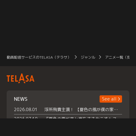
動画配信サービスのTELASA（テラサ）
ジャンル
アニメ一覧（見放
NEWS
See all
2026.08.01
浮所飛貴主演！ 【夏色の風が僕の家にやってきた】 本日よりテラサで独占配信スタート！
2026.07.18
『夏色の雲が恋と嵐をまきおこす』スペシャルメイキング 【Part1】2026年７月18日（土）23時30分～配信スタート！話題のシーンの裏側を大公開！豪華キャスト大集合！ 『武宮家 真夏の家族会議』開催！
2026.07.15
救命医・遥（今田）の《心揺さぶる過去》や、 麻酔科医・権野（船越英一郎）の《謎多きプライベート》など… 《知られざるエピソード》を独占配信！