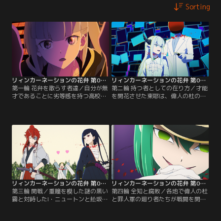
Sorting
リィンカーネーションの花弁 第01話
リィンカーネーションの花弁 第02話
第一輪 花弁を散らす者達／自分が無
第ニ輪 持つ者としての在り方／才能
才であることに劣等感を持つ高校
を開花させた東耶は、偉人の杜の司
生、扇寺東耶は、“輪廻の枝”によっ
令塔であるジョン・V・ノイマンか
て才能を開花させた「廻り者」灰
ら最初の仕事として『悪しき廻り者
都・ルオ・ブフェットと出会う。灰
であるジョン・W・ゲイシーの排
都とアルバート・H・フィッシュの
斥』を指示され、灰都と共にゲイシ
戦いを目の当たりにした東耶は、才
ーが潜伏しているとされる森へ足を
能への渇望から自らも禁断の力に手
踏み入れる。【提供：バンダイチャ
を伸ばし…。【提供：バンダイチャ
ンネル】
ンネル】
リィンカーネーションの花弁 第03話
リィンカーネーションの花弁 第04話
第三輪 開戦／重瞳を模した謎の黒い
第四輪 全知と腐敗／各地で偉人の杜
霧と対峙したI・ニュートンと舩坂弘
と罪人軍の廻り者たちが戦闘を開始
志は偉人の杜へ戻り、メンバーと話
する中、扇寺東耶と舩坂弘志の前に
し合っていると、モニターが重瞳の
大きな爆発が起こり、土埃からハン