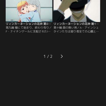
すため、M・ノストラダムスとカエ
望、ふとノイマンの「“庭”の外で電
サルが交戦するが…。【提供：バン
源を入れるなよ」という言葉を思い
ダイチャンネル】
出し…。【提供：バンダイチャンネ
ル】
リィンカーネーションの花弁 第09話
リィンカーネーションの花弁 第10話
第九輪 種にて始まり、終わり有り／
第十輪 顔の無い男／A・アインシュ
F・ナイチンゲールに支配されたI・
タインたちは廻り者全ての心臓とも
ニュートンと別れ、脱出したA・ア
言える“輪廻の種”を見つけ輪廻の枝
インシュタインは東耶との再会に成
を回収するため動き出し、項扇羽が
功する。自身が直面した出来事を東
残した廻り者集団“浮草”が戦力に加
耶と灰都、柳生十兵衛三吉に伝え、
わる。しかしその中には、“その場
ニュートン達を助け出すため動き出
の誰も正体を知らない”黒スーツを
そうとするが…。【提供：バンダイ
着た謎の人物がいた。【提供：バン
1
チャンネル】
ダイチャンネル】