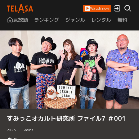
Watch now
見放題
ランキング
ジャンル
レンタル
無料
は
すみっこオカルト研究所 ファイル7 ＃001
2023
55
mins