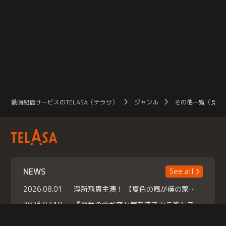
動画配信サービスのTELASA（テラサ）
ジャンル
その他一覧（見放
NEWS
See all
2026.08.01
浮所飛貴主演！ 【夏色の風が僕の家にやってきた】 本日よりテラサで独占配信スタート！
2026.07.18
『夏色の雲が恋と嵐をまきおこす』スペシャルメイキング 【Part1】2026年７月18日（土）23時30分～配信スタート！話題のシーンの裏側を大公開！豪華キャスト大集合！ 『武宮家 真夏の家族会議』開催！
2026.07.15
救命医・遥（今田）の《心揺さぶる過去》や、 麻酔科医・権野（船越英一郎）の《謎多きプライベート》など… 《知られざるエピソード》を独占配信！