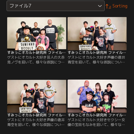
ファイル7
Sorting
すみっこオカルト研究所 ファイル7 ＃005
すみっこオカルト研究所 ファイル7 ＃004
ゲストにオカルト大好き芸人の大赤
ゲストにオカルト大好き声優の徳井
見ノヴを招いて、様々な仮説につい
青空を招いて、様々な仮説について
て議論します。今回の研究テーマは
議論します。今回の研究テーマはコ
コチラ！目指せ！夢の7億円中東紛
チラ！3つの歴史的UFO事件大キノ
争！○○が予言！？東スポ発！世紀
コ時代到来！ザコシトーク“徳川埋
のスクープ！？ザコシトーク“怪談
蔵金の話”伝説のUMA大捜索今から
BARのお話”事故物件じゃないのに…
始める裏仕事図鑑？宇宙に謎のエネ
ルギー？
すみっこオカルト研究所 ファイル7 ＃003
すみっこオカルト研究所 ファイル7 ＃002
ゲストにオカルト大好き声優の徳井
ゲストにオカルト大好きセクシー女
青空を招いて、様々な仮説について
優の宝田もなみを招いて、様々な仮
議論します。今回の研究テーマはコ
説について議論します。今回の研究