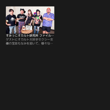
チラ！巨人と6本指宇宙人のミイ
テーマはコチラ！2024年 最悪の未
ラ！？ザコシトーク“終末予言につ
来を警告！まっくろくろすけは実在
いて”転売ビジネス入門編最小人口
する！？ザコシトーク“人喰い獣”月
は22人！？
にまつわる都市伝説セスナ機から濃
厚接写？おまけ：宇宙人は、実は悪
魔！？
すみっこオカルト研究所 ファイル7 ＃001
ゲストにオカルト大好きセクシー女
優の宝田もなみを招いて、様々な仮
説について議論します。今回の研究
テーマはコチラ！地中に巨大UFO
が…！？メキシコ潜入スクープ！？
ザコシトーク“宝田の話”某独裁者の
ヤバい噂に迫る432の謎おまけ：パ
ラレルワールドの研究結果！？